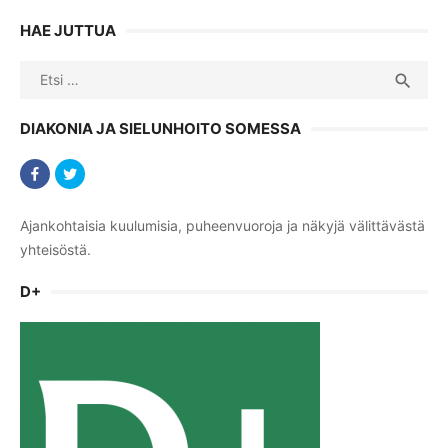
HAE JUTTUA
Search
SEA

for:
DIAKONIA JA SIELUNHOITO SOMESSA
Ajankohtaisia kuulumisia, puheenvuoroja ja näkyjä välittävästä
yhteisöstä.
D+