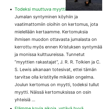
Todeksi muuttuva myytti
Jumalan syntyminen köyhiin ja
vaatimattomiin oloihin on kertomus, jota
mielellään kertaamme. Kertomuksia
ihmisen muodon ottavasta jumalasta on
kerrottu myös ennen Kristuksen syntymää
ja monissa kulttuureissa. Tunnetut
”myyttien rakastajat”, J. R. R. Tolkien ja C.
S. Lewis aikanaan totesivat, ettei tämän
tarvitse olla kristitylle mikään ongelma.
Joulun kertomus on myytti, todeksi tullut
myytti. Näissä kertomuksissa on osin
yhteisiä ...
Elämme kovia aikoja, ystävä hyvä