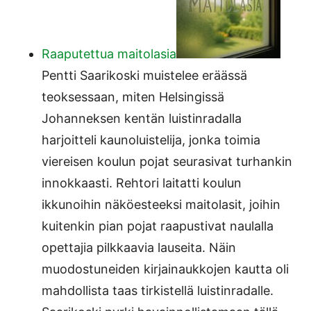
Raaputettua maitolasia
Pentti Saarikoski muistelee eräässä
teoksessaan, miten Helsingissä
Johanneksen kentän luistinradalla
harjoitteli kaunoluistelija, jonka toimia
viereisen koulun pojat seurasivat turhankin
innokkaasti. Rehtori laitatti koulun
ikkunoihin näköesteeksi maitolasit, joihin
kuitenkin pian pojat raapustivat naulalla
opettajia pilkkaavia lauseita. Näin
muodostuneiden kirjainaukkojen kautta oli
mahdollista taas tirkistellä luistinradalle.