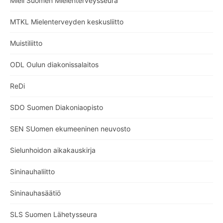
Mieli Suomen Mielenterveysseura
MTKL Mielenterveyden keskusliitto
Muistiliitto
ODL Oulun diakonissalaitos
ReDi
SDO Suomen Diakoniaopisto
SEN SUomen ekumeeninen neuvosto
Sielunhoidon aikakauskirja
Sininauhaliitto
Sininauhasäätiö
SLS Suomen Lähetysseura