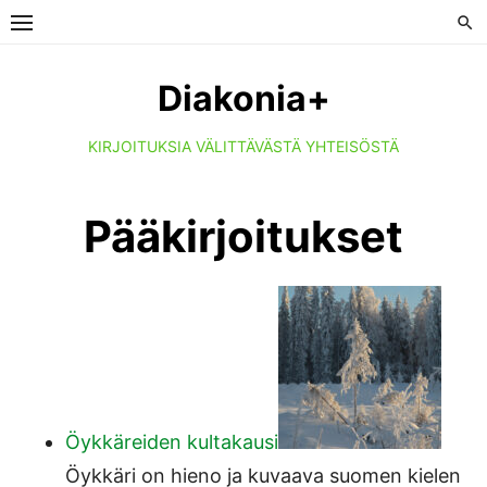
Skip
to
content
Diakonia+
KIRJOITUKSIA VÄLITTÄVÄSTÄ YHTEISÖSTÄ
Pääkirjoitukset
Öykkäreiden kultakausi
Öykkäri on hieno ja kuvaava suomen kielen