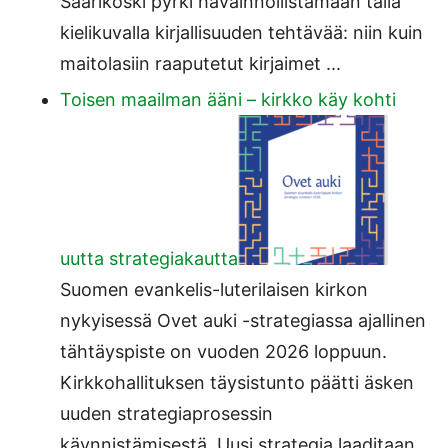
Saarikoski pyrki havainnollistamaan tällä
kielikuvalla kirjallisuuden tehtävää: niin kuin
maitolasiin raaputetut kirjaimet ...
Toisen maailman ääni – kirkko käy kohti
uutta strategiakautta
Suomen evankelis-luterilaisen kirkon
nykyisessä Ovet auki -strategiassa ajallinen
tähtäyspiste on vuoden 2026 loppuun.
Kirkkohallituksen täysistunto päätti äsken
uuden strategiaprosessin
käynnistämisestä. Uusi strategia laaditaan