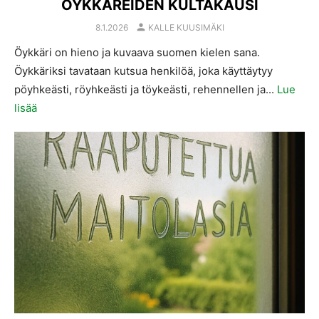
ÖYKKÄREIDEN KULTAKAUSI
AUTHOR
POSTED
8.1.2026
KALLE KUUSIMÄKI
ON
Öykkäri on hieno ja kuvaava suomen kielen sana.
Öykkäriksi tavataan kutsua henkilöä, joka käyttäytyy
pöyhkeästi, röyhkeästi ja töykeästi, rehennellen ja...
Lue
lisää