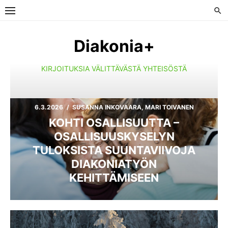
Skip
to
content
Diakonia+
KIRJOITUKSIA VÄLITTÄVÄSTÄ YHTEISÖSTÄ
POSTED
AUTHOR
6.3.2026
SUSANNA INKOVAARA, MARI TOIVANEN
ON
KOHTI OSALLISUUTTA –
OSALLISUUSKYSELYN
TULOKSISTA SUUNTAVIIVOJA
DIAKONIATYÖN
KEHITTÄMISEEN