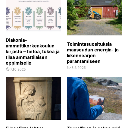
Diakonia-
Toimintasuosituksia
ammattikorkeakoulun
maaseudun energia- ja
kirjasto – tietoa, tukea ja
liikennearjen
tilaa ammattilaisen
parantamiseen
oppimiselle
POSTED
3.6.2025
POSTED
7.10.2025
ON
ON