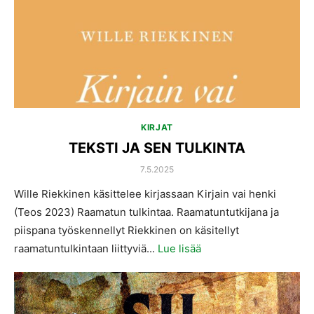
KIRJAT
TEKSTI JA SEN TULKINTA
POSTED
7.5.2025
ON
Wille Riekkinen käsittelee kirjassaan Kirjain vai henki
(Teos 2023) Raamatun tulkintaa. Raamatuntutkijana ja
piispana työskennellyt Riekkinen on käsitellyt
raamatuntulkintaan liittyviä...
Lue lisää