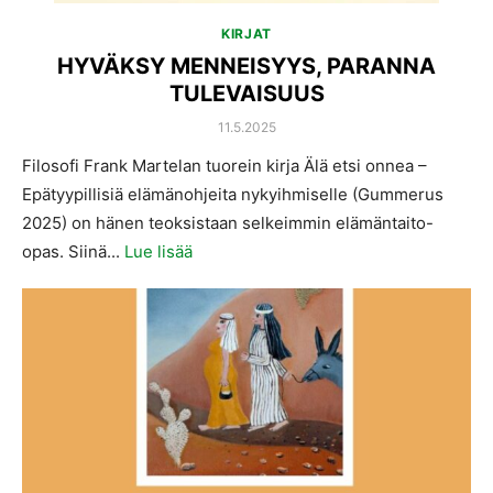
KIRJAT
HYVÄKSY MENNEISYYS, PARANNA
TULEVAISUUS
POSTED
11.5.2025
ON
Filosofi Frank Martelan tuorein kirja Älä etsi onnea –
Epätyypillisiä elämänohjeita nykyihmiselle (Gummerus
2025) on hänen teoksistaan selkeimmin elämäntaito-
opas. Siinä...
Lue lisää