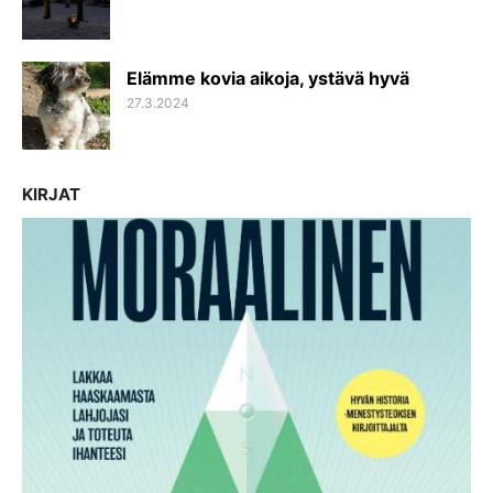
ON
Elämme kovia aikoja, ystävä hyvä
POSTED
27.3.2024
ON
KIRJAT