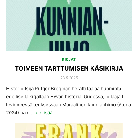
KIRJAT
TOIMEEN TARTTUMISEN KÄSIKIRJA
POSTED
23.5.2025
ON
Historioitsija Rutger Bregman herätti laajaa huomiota
edellisellä kirjallaan Hyvän historia. Uudessa, jo laajalti
levinneessä teoksessaan Moraalinen kunnianhimo (Atena
2024) hän...
Lue lisää