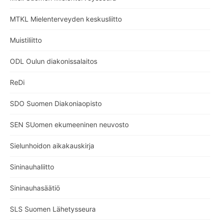
MTKL Mielenterveyden keskusliitto
Muistiliitto
ODL Oulun diakonissalaitos
ReDi
SDO Suomen Diakoniaopisto
SEN SUomen ekumeeninen neuvosto
Sielunhoidon aikakauskirja
Sininauhaliitto
Sininauhasäätiö
SLS Suomen Lähetysseura