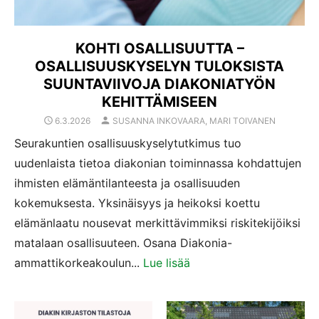
KOHTI OSALLISUUTTA –
OSALLISUUSKYSELYN TULOKSISTA
SUUNTAVIIVOJA DIAKONIATYÖN
KEHITTÄMISEEN
AUTHOR
POSTED
6.3.2026
SUSANNA INKOVAARA, MARI TOIVANEN
ON
Seurakuntien osallisuuskyselytutkimus tuo
uudenlaista tietoa diakonian toiminnassa kohdattujen
ihmisten elämäntilanteesta ja osallisuuden
kokemuksesta. Yksinäisyys ja heikoksi koettu
elämänlaatu nousevat merkittävimmiksi riskitekijöiksi
matalaan osallisuuteen. Osana Diakonia-
ammattikorkeakoulun...
Lue lisää