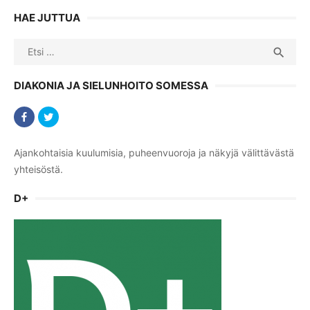
HAE JUTTUA
Search
SEA

for:
DIAKONIA JA SIELUNHOITO SOMESSA
Ajankohtaisia kuulumisia, puheenvuoroja ja näkyjä välittävästä
yhteisöstä.
D+