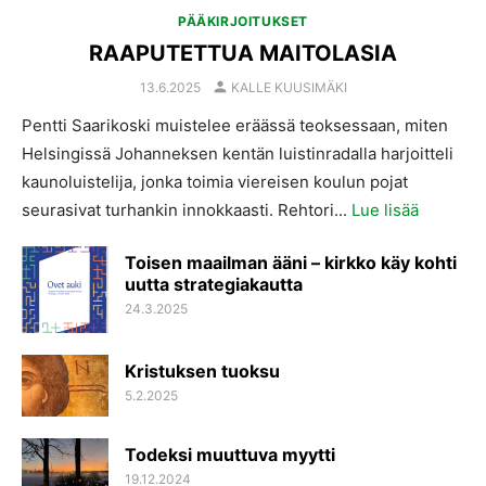
PÄÄKIRJOITUKSET
RAAPUTETTUA MAITOLASIA
AUTHOR
POSTED
13.6.2025
KALLE KUUSIMÄKI
ON
Pentti Saarikoski muistelee eräässä teoksessaan, miten
Helsingissä Johanneksen kentän luistinradalla harjoitteli
kaunoluistelija, jonka toimia viereisen koulun pojat
seurasivat turhankin innokkaasti. Rehtori...
Lue lisää
Toisen maailman ääni – kirkko käy kohti
uutta strategiakautta
POSTED
24.3.2025
ON
Kristuksen tuoksu
POSTED
5.2.2025
ON
Todeksi muuttuva myytti
POSTED
19.12.2024