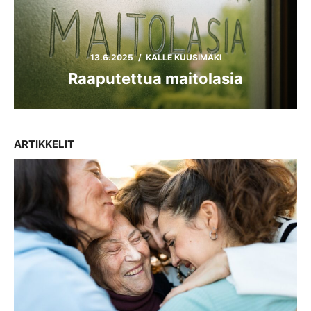
POSTED
AUTHOR
13.6.2025
KALLE KUUSIMÄKI
ON
Raaputettua maitolasia
ARTIKKELIT