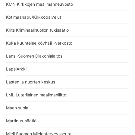
KMN Kirkkojen maailmanneuvosto
Kotimaanapu/Kirkkopalvelut
Krits Kriminaalihuollon tukisäätiö
Kuka kuuntelee köyhää -verkosto
Länsi-Suomen Diakonialaitos
LapsiArkki
Lasten ja nuorten keskus
LML Luterilainen maailmanliitto
Maan suola
Martinus-säätiö
Mieli Suomen Mielenterveysseura