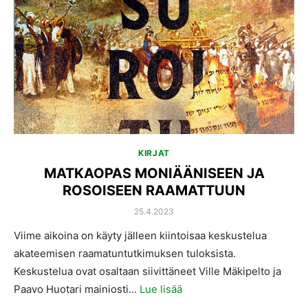
KIRJAT
MATKAOPAS MONIÄÄNISEEN JA
ROSOISEEN RAAMATTUUN
POSTED
25.4.2023
ON
Viime aikoina on käyty jälleen kiintoisaa keskustelua
akateemisen raamatuntutkimuksen tuloksista.
Keskustelua ovat osaltaan siivittäneet Ville Mäkipelto ja
Paavo Huotari mainiosti...
Lue lisää