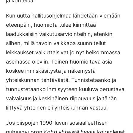
ja kohtelua.
Kun uutta hallitusohjelmaa lähdetään viemään
eteenpäin, huomiota tulee kiinnittää
laadukkaisiin vaikutusarviointeihin, etenkin
siihen, millä tavoin vaikkapa suunnitellut
leikkaukset vaikuttaisivat jo nyt heikommassa
asemassa oleviin. Toinen huomioitava asia
koskee ihmiskäsitystä ja näkemystä
yhteiskunnan tehtävästä. Tunnistetaanko ja
tunnustetaanko ihmisyyteen kuuluva perustava
vaivaisuus ja keskinäinen riippuvuus ja tähän
liittyvä yhteinen eli yhteiskunnan vastuu.
Jos piispojen 1990-luvun sosiaalieettisen
puheenvuoron
Kohti yhteistä hyvää
koiranleuat