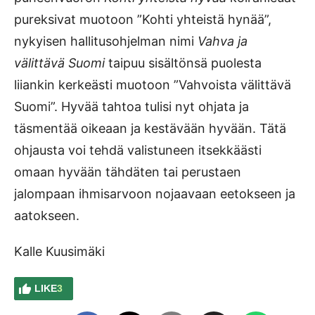
pureksivat muotoon ”Kohti yhteistä hynää”,
nykyisen hallitusohjelman nimi
Vahva ja
välittävä Suomi
taipuu sisältönsä puolesta
liiankin kerkeästi muotoon ”Vahvoista välittävä
Suomi”. Hyvää tahtoa tulisi nyt ohjata ja
täsmentää oikeaan ja kestävään hyvään. Tätä
ohjausta voi tehdä valistuneen itsekkäästi
omaan hyvään tähdäten tai perustaen
jalompaan ihmisarvoon nojaavaan eetokseen ja
aatokseen.
Kalle Kuusimäki
LIKE
3