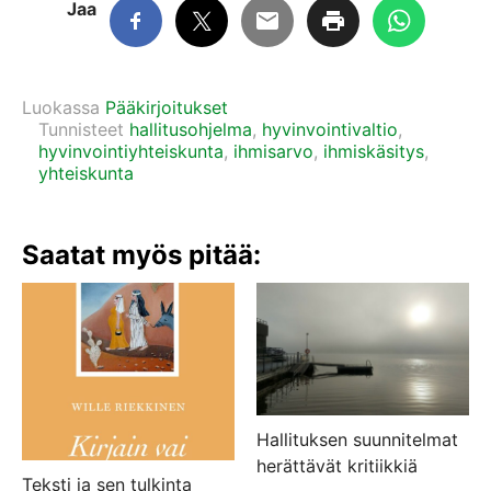
Jaa
Luokassa
Pääkirjoitukset
Tunnisteet
hallitusohjelma
,
hyvinvointivaltio
,
hyvinvointiyhteiskunta
,
ihmisarvo
,
ihmiskäsitys
,
yhteiskunta
Saatat myös pitää:
Hallituksen suunnitelmat
herättävät kritiikkiä
Teksti ja sen tulkinta