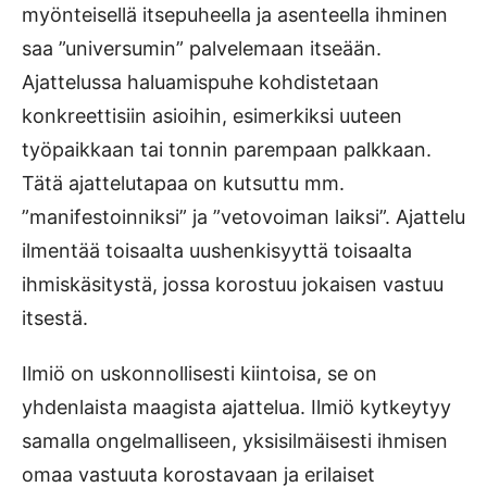
myönteisellä itsepuheella ja asenteella ihminen
saa ”universumin” palvelemaan itseään.
Ajattelussa haluamispuhe kohdistetaan
konkreettisiin asioihin, esimerkiksi uuteen
työpaikkaan tai tonnin parempaan palkkaan.
Tätä ajattelutapaa on kutsuttu mm.
”manifestoinniksi” ja ”vetovoiman laiksi”. Ajattelu
ilmentää toisaalta uushenkisyyttä toisaalta
ihmiskäsitystä, jossa korostuu jokaisen vastuu
itsestä.
Ilmiö on uskonnollisesti kiintoisa, se on
yhdenlaista maagista ajattelua. Ilmiö kytkeytyy
samalla ongelmalliseen, yksisilmäisesti ihmisen
omaa vastuuta korostavaan ja erilaiset