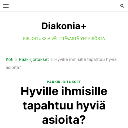
Skip
to
content
Diakonia+
KIRJOITUKSIA VÄLITTÄVÄSTÄ YHTEISÖSTÄ
»
»
Koti
Pääkirjoitukset
Hyville ihmisille tapahtuu hyviä
asioita?
PÄÄKIRJOITUKSET
Hyville ihmisille
tapahtuu hyviä
asioita?