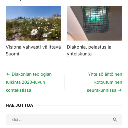
Visiona vahvasti välittävä
Diakonia, pelastus ja
Suomi
yhteiskunta
Artikkelien
Diakonian teologian
Yhteisölähtöinen
tulkinta 2020-luvun
kotoutuminen
selaus
kontekstissa
seurakunnissa
HAE JUTTUA
Search
SEA

for: