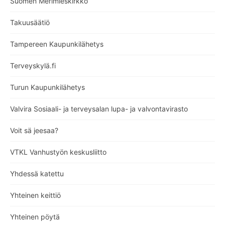
Suomen Merimieskirkko
Takuusäätiö
Tampereen Kaupunkilähetys
Terveyskylä.fi
Turun Kaupunkilähetys
Valvira Sosiaali- ja terveysalan lupa- ja valvontavirasto
Voit sä jeesaa?
VTKL Vanhustyön keskusliitto
Yhdessä katettu
Yhteinen keittiö
Yhteinen pöytä