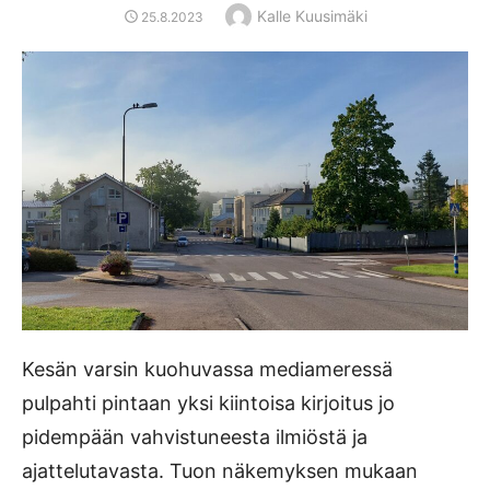
Author
Kalle Kuusimäki
POSTED
25.8.2023
ON
Kesän varsin kuohuvassa mediameressä
pulpahti pintaan yksi kiintoisa kirjoitus jo
pidempään vahvistuneesta ilmiöstä ja
ajattelutavasta. Tuon näkemyksen mukaan