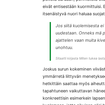
eivät entisestään kuormittuisi. 
itsenäistyvä nuori haluaa suojata
Jos siitä kuolemisesta e
uudestaan. Onneks mä py
ajattelen vaan muita kive
unohtuu.
Sitaatti kirjasta Miten tukea last
Joskus surun kokeminen viivästy
ymmärretä liittyvän menetyksee
hetkittäin saattaa myös aiheutt
tapahtuneen vaikuttavan hänee
konkreettisin esimerkein lapsen 