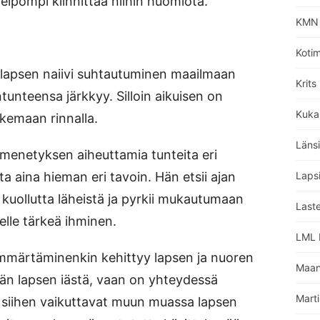
helpompi kiinnittää niihin huomiota.
KMN 
Koti
lapsen naiivi suhtautuminen maailmaan
Krits
tunteensa järkkyy. Silloin aikuisen on
Kuka
lkemaan rinnalla.
Läns
 menetyksen aiheuttamia tunteita eri
a aina hieman eri tavoin. Hän etsii ajan
Lapsi
a kuollutta läheistä ja pyrkii mukautumaan
Laste
lle tärkeä ihminen.
LML L
ymmärtäminenkin kehittyy lapsen ja nuoren
Maan
än lapsen iästä, vaan on yhteydessä
Marti
i siihen vaikuttavat muun muassa lapsen