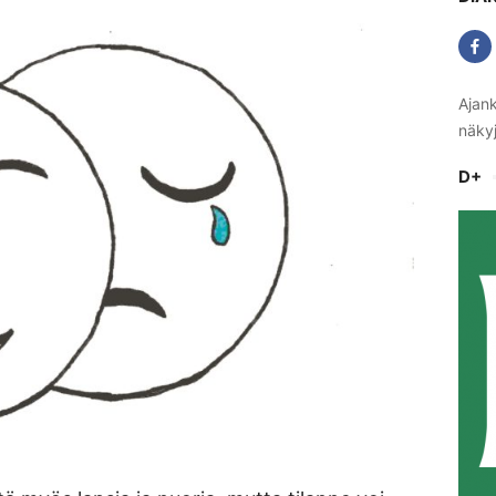
Ajank
näkyj
D+