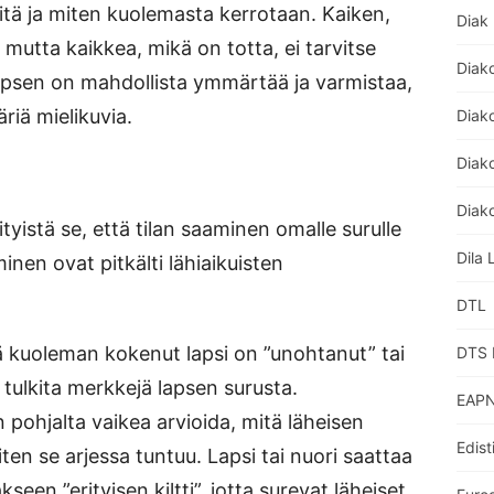
itä ja miten kuolemasta kerrotaan. Kaiken,
Diak
 mutta kaikkea, mikä on totta, ei tarvitse
Diak
lapsen on mahdollista ymmärtää ja varmistaa,
riä mielikuvia.
Diak
Diako
Diako
rityistä se, että tilan saaminen omalle surulle
Dila 
inen ovat pitkälti lähiaikuisten
DTL
sä kuoleman kokenut lapsi on ”unohtanut” tai
DTS 
a tulkita merkkejä lapsen surusta.
EAPN
 pohjalta vaikea arvioida, mitä läheisen
Edist
en se arjessa tuntuu. Lapsi tai nuori saattaa
kseen ”erityisen kiltti”, jotta surevat läheiset