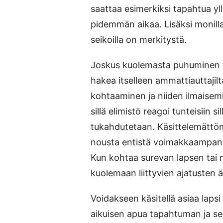
saattaa esimerkiksi tapahtua yll
pidemmän aikaa. Lisäksi monilla 
seikoilla on merkitystä.
Joskus kuolemasta puhuminen voi 
hakea itselleen ammattiauttajilta
kohtaaminen ja niiden ilmaise
sillä elimistö reagoi tunteisiin si
tukahdutetaan. Käsittelemättöm
nousta entistä voimakkaampan
Kun kohtaa surevan lapsen tai
kuolemaan liittyvien ajatusten ä
Voidakseen käsitellä asiaa lapsi
aikuisen apua tapahtuman ja se