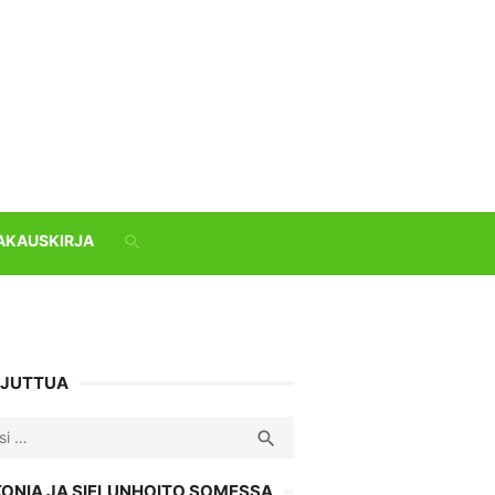
AKAUSKIRJA
 JUTTUA
ch
SEARCH

KONIA JA SIELUNHOITO SOMESSA