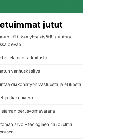
etuimmat jutut
-apu.fi tukee yhteistyötä ja auttaa
ssä olevaa
ohdi elämän tarkoitusta
atun vanhuskäsitys
ntaa diakoniatyön vastuusta ja etiikasta
t ja diakoniatyö
o elämän perusvoimavarana
ttoman arvo – teologinen näkökulma
sarvoon