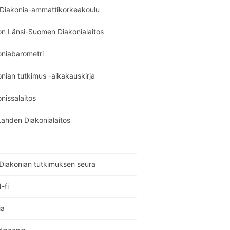
 Diakonia-ammattikorkeakoulu
on Länsi-Suomen Diakonialaitos
oniabarometri
nian tutkimus -aikakauskirja
nissalaitos
Lahden Diakonialaitos
Diakonian tutkimuksen seura
-fi
ia