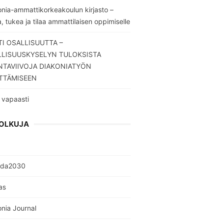
nia-ammattikorkeakoulun kirjasto –
a, tukea ja tilaa ammattilaisen oppimiselle
I OSALLISUUTTA –
LLISUUSKYSELYN TULOKSISTA
TAVIIVOJA DIAKONIATYÖN
TTÄMISEEN
 vapaasti
OLKUJA
nda2030
as
nia Journal