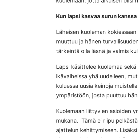
kuolemaan, jotta aikuisen olisi 
Kun lapsi kasvaa surun kanssa
Läheisen kuoleman kokiessaan 
muuttuu ja hänen turvallisuuden
tärkeintä olla läsnä ja valmis ku
Lapsi käsittelee kuolemaa sekä
ikävaiheissa yhä uudelleen, mutt
kuluessa uusia keinoja muistell
ympäristöön, josta puuttuu häne
Kuolemaan liittyvien asioiden 
mukana. Tämä ei riipu pelkästä
ajattelun kehittymiseen. Lisäks