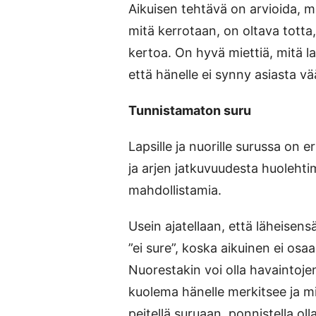
Aikuisen tehtävä on arvioida, m
mitä kerrotaan, on oltava totta,
kertoa. On hyvä miettiä, mitä 
että hänelle ei synny asiasta vää
Tunnistamaton suru
Lapsille ja nuorille surussa on e
ja arjen jatkuvuudesta huolehtim
mahdollistamia.
Usein ajatellaan, että läheisen
”ei sure”, koska aikuinen ei osa
Nuorestakin voi olla havaintojen
kuolema hänelle merkitsee ja mit
peitellä suruaan, ponnistella olla