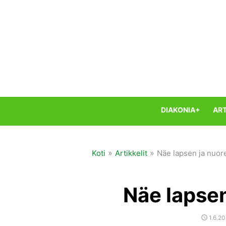
Skip
to
content
DIAKONIA+
ART
»
»
Koti
Artikkelit
Näe lapsen ja nuor
Näe lapsen
POST
1.6.2
ON