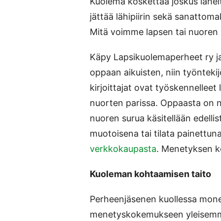
Kuolema koskettaa joskus lähelt
jättää lähipiirin sekä sanattom
Mitä voimme lapsen tai nuoren 
Käpy Lapsikuolemaperheet ry ja
oppaan aikuisten, niin työnteki
kirjoittajat ovat työskennellee
nuorten parissa. Oppaasta on n
nuoren surua käsitellään edelli
muotoisena tai tilata painettu
verkkokaupasta
. Menetyksen ko
Kuoleman kohtaamisen taito
Perheenjäsenen kuollessa monet 
menetyskokemukseen yleisemmi