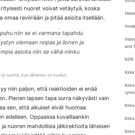
Euro
Erityisesti nuoret voivat vetäytyä, koska
Helsi
 omaa reviiriään ja pitää asioita itsellään.
Inno
i puhu niin se ei varmana tapahdu
Inter
styn olemaan reipas ja ilonen ja
and S
mpia asioita niin se vähä niinku
KDR 
Kirkk
a ja nuorta, kun läheinen on kuollut.
Kirko
y niin paljon, että reaktioiden ei enää
ryhm
n. Pienen lapsen tapa surra näkyvästi vain
Kirk
aa sen, että aikuiset eivät huomaa
n edelleen. Oppaassa kuvaillaankin
Kirko
ja nuoren mahdollisia jälkirektioita läheisen
Kirk