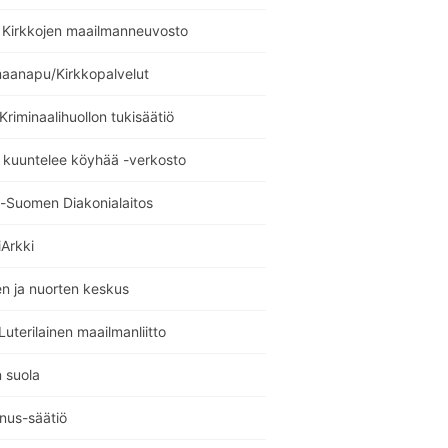
Kirkkojen maailmanneuvosto
maanapu/Kirkkopalvelut
 Kriminaalihuollon tukisäätiö
 kuuntelee köyhää -verkosto
i-Suomen Diakonialaitos
Arkki
n ja nuorten keskus
uterilainen maailmanliitto
 suola
nus-säätiö