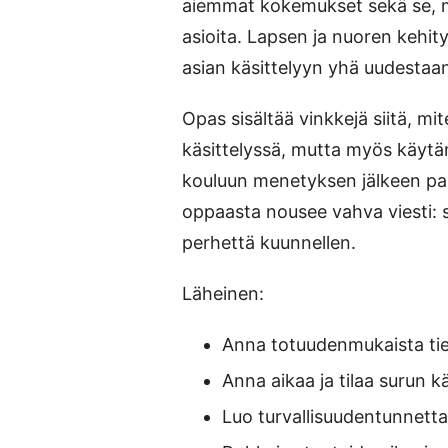
aiemmat kokemukset sekä se, m
asioita. Lapsen ja nuoren kehit
asian käsittelyyn yhä uudestaa
Opas sisältää vinkkejä siitä, mi
käsittelyssä, mutta myös käytän
kouluun menetyksen jälkeen pala
oppaasta nousee vahva viesti: s
perhettä kuunnellen.
Läheinen:
Anna totuudenmukaista tiet
Anna aikaa ja tilaa surun käs
Luo turvallisuudentunnetta 