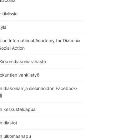
diaconia
nkiMissio
kylä
diac International Academy for Diaconia
ocial Action
Kirkon diakoniarahasto
okuntien vankilatyö
n diakonian ja sielunhoidon Facebook-
ä
on keskusteluapua
n tilastot
on ulkomaanapu