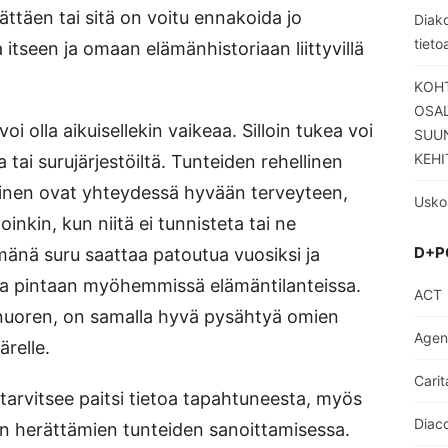
ättäen tai sitä on voitu ennakoida jo
Diako
tieto
itseen ja omaan elämänhistoriaan liittyvillä
KOHT
OSA
olla aikuisellekin vaikeaa. Silloin tukea voi
SUUN
KEHI
 tai surujärjestöiltä. Tunteiden rehellinen
minen ovat yhteydessä hyvään terveyteen,
Usko
lloinkin, kun niitä ei tunnisteta tai ne
D+P
änä suru saattaa patoutua vuosiksi ja
a pintaan myöhemmissä elämäntilanteissa.
ACT
 nuoren, on samalla hyvä pysähtyä omien
Age
ärelle.
Carit
 tarvitsee paitsi tietoa tapahtuneesta, myös
Diaco
n herättämien tunteiden sanoittamisessa.