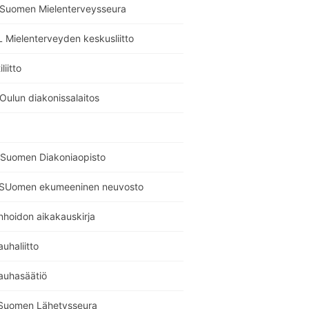
i Suomen Mielenterveysseura
 Mielenterveyden keskusliitto
liitto
Oulun diakonissalaitos
Suomen Diakoniaopisto
SUomen ekumeeninen neuvosto
nhoidon aikakauskirja
auhaliitto
auhasäätiö
Suomen Lähetysseura