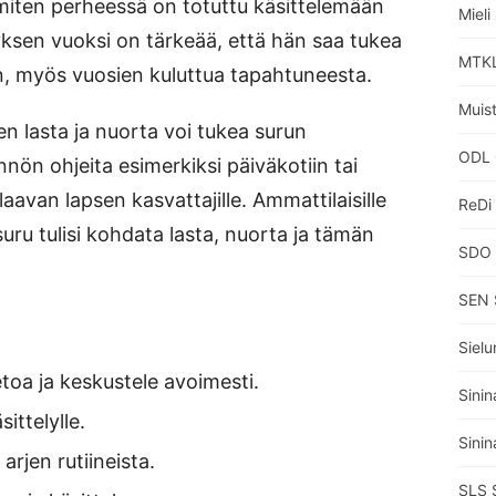
iten perheessä on totuttu käsittelemään
Miel
yksen vuoksi on tärkeää, että hän saa tukea
MTKL
n, myös vuosien kuluttua tapahtuneesta.
Muisti
ten lasta ja nuorta voi tukea surun
ODL 
nön ohjeita esimerkiksi päiväkotiin tai
avan lapsen kasvattajille. Ammattilaisille
ReDi
uru tulisi kohdata lasta, nuorta ja tämän
SDO 
SEN 
Sielu
oa ja keskustele avoimesti.
Sinin
ittelylle.
Sinin
arjen rutiineista.
SLS 