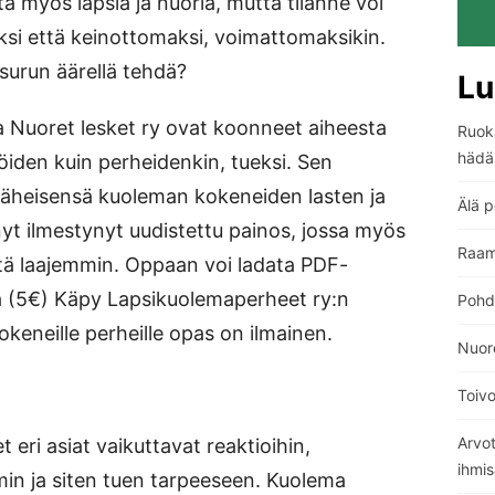
ä myös lapsia ja nuoria, mutta tilanne voi
aksi että keinottomaksi, voimattomaksikin.
surun äärellä tehdä?
Lu
 Nuoret lesket ry ovat koonneet aiheesta
Ruoka
hädä
jöiden kuin perheidenkin, tueksi. Sen
t läheisensä kuoleman kokeneiden lasten ja
Älä p
yt ilmestynyt uudistettu painos, jossa myös
Raam
stä laajemmin. Oppaan voi ladata PDF-
na (5€) Käpy Lapsikuolemaperheet ry:n
Pohdi
keneille perheille opas on ilmainen.
Nuore
Toiv
Arvo
eri asiat vaikuttavat reaktioihin,
ihmi
n ja siten tuen tarpeeseen. Kuolema