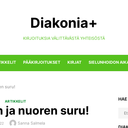
Diakonia+
KIRJOITUKSIA VÄLITTÄVÄSTÄ YHTEISÖSTÄ
IKKELIT
PÄÄKIRJOITUKSET
KIRJAT
SIELUNHOIDON AIK
en suru!
HAE
ARTIKKELIT
 ja nuoren suru!
Sear
for:
Author
Sanna Salmela
ED
022
DIA