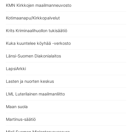
KMN Kirkkojen maailmanneuvosto
Kotimaanapu/Kirkkopalvelut
Krits Kriminaalihuollon tukisäätiö
Kuka kuuntelee köyhää -verkosto
Länsi-Suomen Diakonialaitos
LapsiArkki
Lasten ja nuorten keskus
LML Luterilainen maailmanliitto
Maan suola
Martinus-säätiö
Mieli Suomen Mielenterveysseura