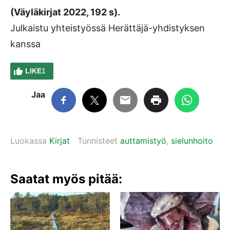
(Väyläkirjat 2022, 192 s).
Julkaistu yhteistyössä Herättäjä-yhdistyksen
kanssa
LIKE
1
Jaa
Luokassa
Kirjat
Tunnisteet
auttamistyö
,
sielunhoito
Saatat myös pitää: