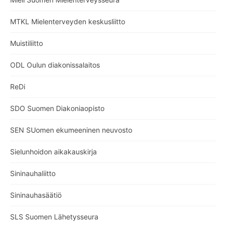
MTKL Mielenterveyden keskusliitto
Muistiliitto
ODL Oulun diakonissalaitos
ReDi
SDO Suomen Diakoniaopisto
SEN SUomen ekumeeninen neuvosto
Sielunhoidon aikakauskirja
Sininauhaliitto
Sininauhasäätiö
SLS Suomen Lähetysseura