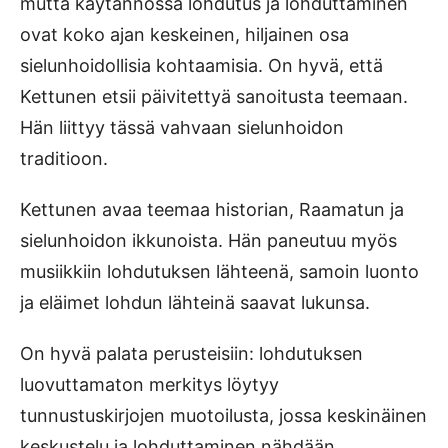
mutta käytännössä lohdutus ja lohduttaminen
ovat koko ajan keskeinen, hiljainen osa
sielunhoidollisia kohtaamisia. On hyvä, että
Kettunen etsii päivitettyä sanoitusta teemaan.
Hän liittyy tässä vahvaan sielunhoidon
traditioon.
Kettunen avaa teemaa historian, Raamatun ja
sielunhoidon ikkunoista. Hän paneutuu myös
musiikkiin lohdutuksen lähteenä, samoin luonto
ja eläimet lohdun lähteinä saavat lukunsa.
On hyvä palata perusteisiin: lohdutuksen
luovuttamaton merkitys löytyy
tunnustuskirjojen muotoilusta, jossa keskinäinen
keskustelu ja lohduttaminen nähdään