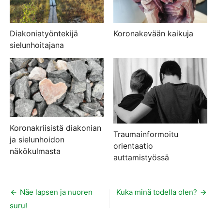
Diakoniatyöntekijä
Koronakevään kaikuja
sielunhoitajana
Koronakriisistä diakonian
Traumainformoitu
ja sielunhoidon
orientaatio
näkökulmasta
auttamistyössä
Artikkelien
Näe lapsen ja nuoren
Kuka minä todella olen?
suru!
selaus