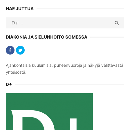
HAE JUTTUA
Search
SEA

for:
DIAKONIA JA SIELUNHOITO SOMESSA
Ajankohtaisia kuulumisia, puheenvuoroja ja näkyjä välittävästä
yhteisöstä.
D+