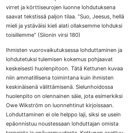
virret ja körttiseurojen luonne lohdutuksena
saavat tekstissä paljon tilaa. ”Suo, Jeesus, hellä
mieli ja ystäväisi kieli alati ollaksemme lohduksi
toisillemme” (Siionin virsi 180)
Ihmisten vuorovaikutuksessa lohduttaminen ja
lohdutetuksi tulemisen kokemus pohjaavat
keskeisesti huolenpitoon. Tätä Kettunen kuvaa
niin ammatillisena toimintana kuin ihmisten
keskinäisenä välittämisenä. Sielunhoidossa
huolenpito on olennainen säie, jota esimerkiksi
Owe Wikström on luonnehtinut kirjoissaan.
Lohduttaminen ei ole helppo laji, siksi se usein
epäonnistuu noustessaan lohduttajan omista
tarpeista ja epävarmuudesta. Kettunen asettuu