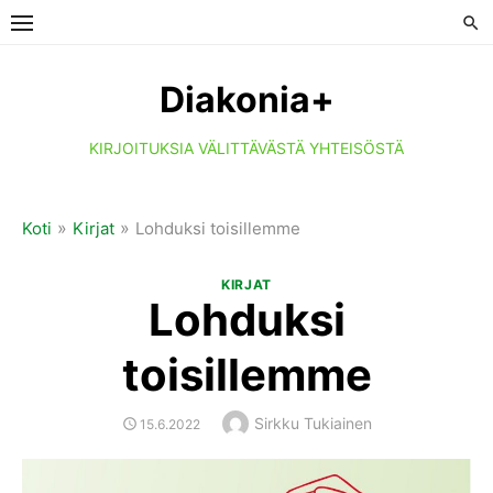
Skip
to
content
Diakonia+
KIRJOITUKSIA VÄLITTÄVÄSTÄ YHTEISÖSTÄ
»
»
Koti
Kirjat
Lohduksi toisillemme
KIRJAT
Lohduksi
toisillemme
Author
Sirkku Tukiainen
POSTED
15.6.2022
ON