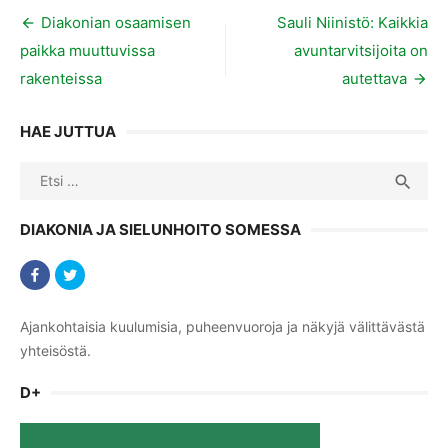
Artikkelien
Diakonian osaamisen
Sauli Niinistö: Kaikkia
paikka muuttuvissa
avuntarvitsijoita on
selaus
rakenteissa
autettava
HAE JUTTUA
Search
SEA

for:
DIAKONIA JA SIELUNHOITO SOMESSA
Ajankohtaisia kuulumisia, puheenvuoroja ja näkyjä välittävästä
yhteisöstä.
D+