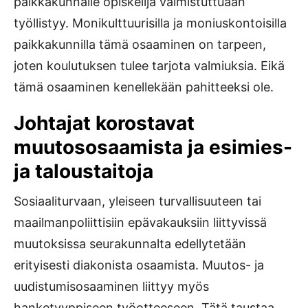
paikkakunnalle opiskelija valmistuttuaan
työllistyy. Monikulttuurisilla ja moniuskontoisilla
paikkakunnilla tämä osaaminen on tarpeen,
joten koulutuksen tulee tarjota valmiuksia. Eikä
tämä osaaminen kenellekään pahitteeksi ole.
Johtajat korostavat
muutososaamista ja esimies-
ja taloustaitoja
Sosiaaliturvaan, yleiseen turvallisuuteen tai
maailmanpoliittisiin epävakauksiin liittyvissä
muutoksissa seurakunnalta edellytetään
erityisesti diakonista osaamista. Muutos- ja
uudistumisosaaminen liittyy myös
hanketyyppiseen työotteeseen. Tätä taustaa