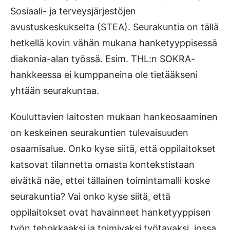
Sosiaali- ja terveysjärjestöjen
avustuskeskukselta (STEA). Seurakuntia on tällä
hetkellä kovin vähän mukana hanketyyppisessä
diakonia-alan työssä. Esim. THL:n SOKRA-
hankkeessa ei kumppaneina ole tietääkseni
yhtään seurakuntaa.
Kouluttavien laitosten mukaan hankeosaaminen
on keskeinen seurakuntien tulevaisuuden
osaamisalue. Onko kyse siitä, että oppilaitokset
katsovat tilannetta omasta kontekstistaan
eivätkä näe, ettei tällainen toimintamalli koske
seurakuntia? Vai onko kyse siitä, että
oppilaitokset ovat havainneet hanketyyppisen
työn tehokkaaksi ja toimivaksi työtavaksi, jossa