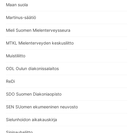
Maan suola
Martinus-säätiö
Mieli Suomen Mielenterveysseura
MTKL Mielenterveyden keskusliitto
Muistiliitto
ODL Oulun diakonissalaitos
ReDi
SDO Suomen Diakoniaopisto
SEN SUomen ekumeeninen neuvosto
Sielunhoidon aikakauskirja
Sininauhaliitto