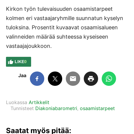
Kirkon työn tulevaisuuden osaamistarpeet
kolmen eri vastaajaryhmille suunnatun kyselyn
tuloksina. Prosentit kuvaavat osaamisalueen
valinneiden määrää suhteessa kyseiseen
vastaajajoukkoon.
LIKE
0
Jaa
Luokassa
Artikkelit
Tunnisteet
Diakoniabarometri
,
osaamistarpeet
Saatat myös pitää: