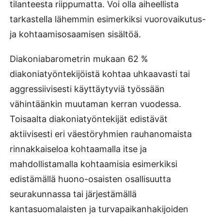
tilanteesta riippumatta. Voi olla aiheellista
tarkastella lähemmin esimerkiksi vuorovaikutus-
ja kohtaamisosaamisen sisältöä.
Diakoniabarometrin mukaan 62 %
diakoniatyöntekijöistä kohtaa uhkaavasti tai
aggressiivisesti käyttäytyviä työssään
vähintäänkin muutaman kerran vuodessa.
Toisaalta diakoniatyöntekijät edistävät
aktiivisesti eri väestöryhmien rauhanomaista
rinnakkaiseloa kohtaamalla itse ja
mahdollistamalla kohtaamisia esimerkiksi
edistämällä huono-osaisten osallisuutta
seurakunnassa tai järjestämällä
kantasuomalaisten ja turvapaikanhakijoiden