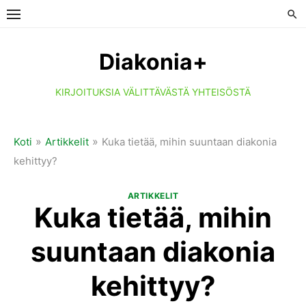
Skip
to
content
Diakonia+
KIRJOITUKSIA VÄLITTÄVÄSTÄ YHTEISÖSTÄ
»
»
Koti
Artikkelit
Kuka tietää, mihin suuntaan diakonia
kehittyy?
ARTIKKELIT
Kuka tietää, mihin
suuntaan diakonia
kehittyy?