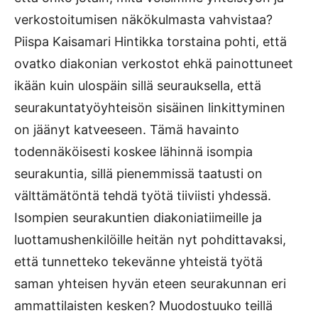
verkostoitumisen näkökulmasta vahvistaa?
Piispa Kaisamari Hintikka torstaina pohti, että
ovatko diakonian verkostot ehkä painottuneet
ikään kuin ulospäin sillä seurauksella, että
seurakuntatyöyhteisön sisäinen linkittyminen
on jäänyt katveeseen. Tämä havainto
todennäköisesti koskee lähinnä isompia
seurakuntia, sillä pienemmissä taatusti on
välttämätöntä tehdä työtä tiiviisti yhdessä.
Isompien seurakuntien diakoniatiimeille ja
luottamushenkilöille heitän nyt pohdittavaksi,
että tunnetteko tekevänne yhteistä työtä
saman yhteisen hyvän eteen seurakunnan eri
ammattilaisten kesken? Muodostuuko teillä