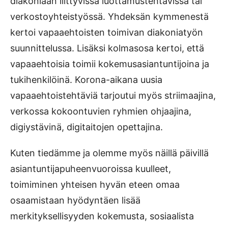
diakoniaan liittyvissä luottamustehtävissä tai
verkostoyhteistyössä. Yhdeksän kymmenestä
kertoi vapaaehtoisten toimivan diakoniatyön
suunnittelussa. Lisäksi kolmasosa kertoi, että
vapaaehtoisia toimii kokemusasiantuntijoina ja
tukihenkilöinä. Korona-aikana uusia
vapaaehtoistehtäviä tarjoutui myös striimaajina,
verkossa kokoontuvien ryhmien ohjaajina,
digiystävinä, digitaitojen opettajina.
Kuten tiedämme ja olemme myös näillä päivillä
asiantuntijapuheenvuoroissa kuulleet,
toimiminen yhteisen hyvän eteen omaa
osaamistaan hyödyntäen lisää
merkityksellisyyden kokemusta, sosiaalista