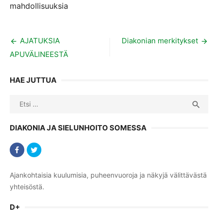
mahdollisuuksia
Artikkelien
AJATUKSIA
Diakonian merkitykset
APUVÄLINEESTÄ
selaus
HAE JUTTUA
Search
SEA

for:
DIAKONIA JA SIELUNHOITO SOMESSA
Ajankohtaisia kuulumisia, puheenvuoroja ja näkyjä välittävästä
yhteisöstä.
D+