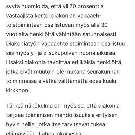
syytä huomioida, että yli 70 prosenttia
vastaajista kertoi diakonian vapaaeh­
toistoimintaan osallistuvan myös alle 30-
vuotiaita henkilöitä vähintään satunnaisesti.
Diakoniatyön vapaaehtoistoimintaan osallistuu
siis myös y- ja z-sukupolven nuoria aikuisia.
Lisäksi diakonia tavoittaa eri ikäisiä henkilöitä,
jotka eivät muutoin ole mukana seurakunnan
toiminnassa eivätkä välttämättä edes kuulu
kirkkoon.
Tärkeä näkökulma on myös se, että diakonia
tarjoaa toimimisen mahdollisuuksia erityisen
hyvin heille, jotka itse tarvitsevat tukea
elämässään. Lähes jokaisessa