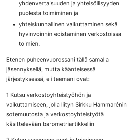
yhdenvertaisuuden ja yhteisöllisyyden
puolesta toimiminen ja
yhteiskunnallinen vaikuttaminen sekä
hyvinvoinnin edistäminen verkostois­sa
toimien.
Etenen puheenvuorossani tällä samalla
jäsennyksellä, mutta käänteisessä
järjestyksessä, eli teemani ovat:
1 Kutsu verkostoyhteistyöhön ja
vaikuttamiseen, jolla liityn Sirkku Hammarénin
sotemuutosta ja verkostoyhteistyötä
käsittelevään barometriartikkeliin
2 Kutsu avaamaan ovet ja toimimaan