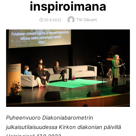
inspiroimana
Author
Titi Gävert
POSTED
20.9.2022
ON
Puheenvuoro Diakoniabarometrin
julkaisutilaisuudessa Kirkon diakonian päivillä