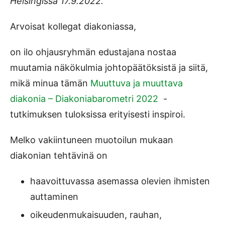
Helsingissä 17.9.2022.
Arvoisat kollegat diakoniassa,
on ilo ohjausryhmän edustajana nostaa
muutamia näkökulmia johtopäätöksistä ja siitä,
mikä minua tämän
Muuttuva ja muuttava
diakonia – Diakoniabarometri 2022
-
tutkimuksen tuloksissa erityisesti inspiroi.
Melko vakiintuneen muotoilun mukaan
diakonian tehtävinä on
haavoittuvassa asemassa olevien ihmisten
auttaminen
oikeudenmukaisuu­den, rauhan,