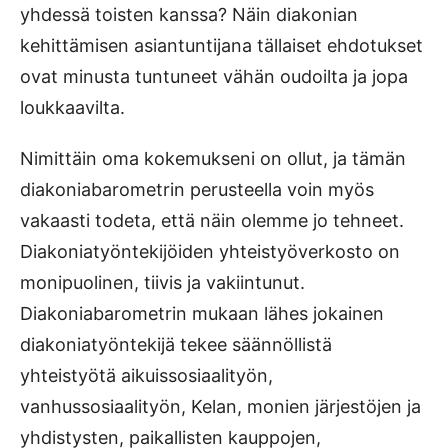
yhdessä toisten kanssa? Näin diakonian
kehittämisen asiantuntijana tällaiset ehdotukset
ovat minusta tuntuneet vähän oudoilta ja jopa
loukkaavilta.
Nimittäin oma kokemukseni on ollut, ja tämän
diakoniabarometrin perusteella voin myös
vakaasti todeta, että näin olemme jo tehneet.
Diakoniatyöntekijöiden yhteistyöverkosto on
monipuolinen, tiivis ja va­kiintunut.
Diakoniabarometrin mukaan lähes jokainen
diakoniatyöntekijä tekee sään­nöllistä
yhteistyötä aikuissosiaalityön,
vanhussosiaalityön, Kelan, monien järjestöjen ja
yhdistysten, paikallisten kauppojen,