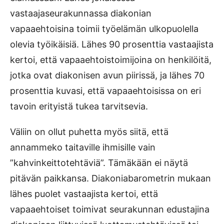
vastaajaseurakunnassa diakonian
vapaaehtoisina toimii työelä­män ulkopuolella
olevia työikäisiä. Lähes 90 prosenttia vastaajista
kertoi, että vapaaehtoistoimijoina on henkilöitä,
jotka ovat diakonisen avun piirissä, ja lähes 70
prosenttia kuvasi, että vapaaehtoisissa on eri
tavoin erityis­tä tukea tarvitsevia.
Väliin on ollut puhetta myös siitä, että
annammeko taitaville ihmisille vain
”kahvinkeittotehtäviä”. Tämäkään ei näytä
pitävän paikkansa. Diakoniabarometrin mukaan
lähes puolet vastaajista kertoi, että
vapaaehtoiset toi­mivat seurakunnan edustajina