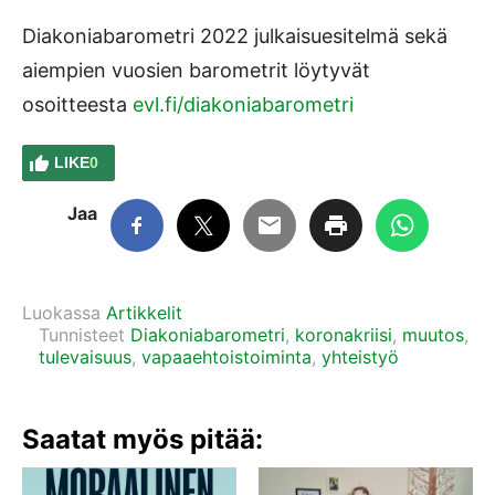
Diakoniabarometri 2022 julkaisuesitelmä sekä
aiempien vuosien barometrit löytyvät
osoitteesta
evl.fi/diakoniabarometri
LIKE
0
Jaa
Luokassa
Artikkelit
Tunnisteet
Diakoniabarometri
,
koronakriisi
,
muutos
,
tulevaisuus
,
vapaaehtoistoiminta
,
yhteistyö
Saatat myös pitää: