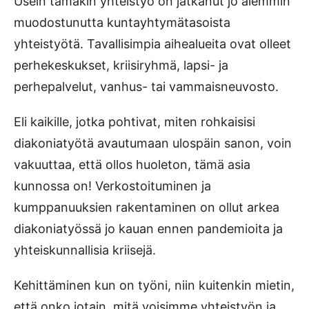
Usein tämäkin yhteistyö on jatkanut jo aiemmin
muodostunutta kun­tayhtymätasoista
yhteistyötä. Tavallisimpia aihealueita ovat olleet
perhekeskukset, kriisiryhmä, lapsi- ja
perhepalvelut, vanhus- tai vammaisneuvosto.
Eli kaikille, jotka pohtivat, miten rohkaisisi
diakoniatyötä avautumaan ulospäin sanon, voin
vakuuttaa, että ollos huoleton, tämä asia
kunnossa on! Ver­kostoituminen ja
kumppanuuksien rakentaminen on ollut arkea
diakoniatyössä jo kauan ennen pandemioita ja
yhteiskunnallisia kriisejä.
Kehittäminen kun on työni, niin kuitenkin mietin,
että onko jotain, mitä voisimme yhteistyön ja