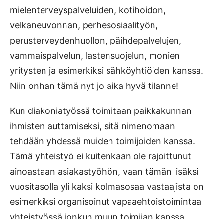
mielenterveyspalveluiden, kotihoidon,
velkaneuvonnan, perhesosiaali­työn,
perusterveydenhuollon, päihdepalvelujen,
vammaispalvelun, lastensuojelun, monien
yritysten ja esimerkiksi sähköyhtiöiden kanssa.
Niin onhan tämä nyt jo aika hyvä tilanne!
Kun diakoniatyössä toimitaan paikkakunnan
ihmisten auttamiseksi, sitä nimenomaan
tehdään yhdessä muiden toimijoiden kanssa.
Tämä yhteistyö ei kuitenkaan ole rajoittunut
ainoastaan asiakastyöhön, vaan tämän lisäksi
vuositasolla yli kaksi kolmasosaa vastaajista on
esimerkiksi organisoinut vapaaehtois­toimintaa
yhteistyössä jonkun muun toimijan kanssa.