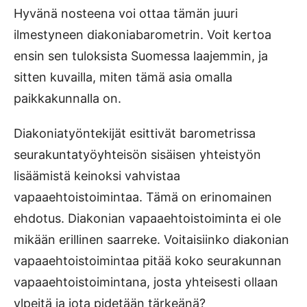
Hyvänä nosteena voi ottaa tämän juuri
ilmestyneen diakoniabarometrin. Voit kertoa
ensin sen tuloksista Suomessa laajemmin, ja
sitten kuvailla, miten tämä asia omalla
paikkakunnalla on.
Diakoniatyöntekijät esittivät barometrissa
seurakuntatyöyhteisön sisäisen yhteistyön
lisäämistä keinoksi vahvistaa
vapaaehtoistoimintaa. Tämä on erinomainen
ehdotus. Diakonian vapaaehtoistoiminta ei ole
mikään erillinen saarreke. Voitaisiinko diakonian
vapaaehtoistoimintaa pitää koko seurakunnan
vapaaehtoistoimintana, josta yhteisesti ollaan
ylpeitä ja jota pidetään tärkeänä?