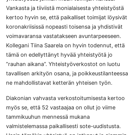
Vankasta ja tiiviistä monialaisesta yhteistyöstä
kertoo hyvin se, että paikalliset toimijat löysivät
koronakriisissä nopeasti toisensa ja yhdistivät
voimavaransa vastatakseen avuntarpeeseen.
Kollegani Tiina Saarela on hyvin todennut, että
tämä on edellyttänyt hyvää yhteistyötä jo
”rauhan aikana”. Yhteistyöverkostot on luotu
tavallisen arkityön osana, ja poikkeustilanteessa
ne mahdollistavat ketterän yhteisen työn.
Diakonian vahvasta verkostoitumisesta kertoo
myös se, että 52 vastaajaa on ollut jo viime
tammikuuhun mennessä mukana
valmistelemassa paikallisesti sote-uudis­tusta.