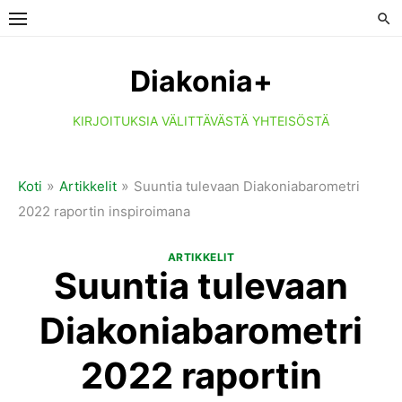
Skip
to
content
Diakonia+
KIRJOITUKSIA VÄLITTÄVÄSTÄ YHTEISÖSTÄ
»
»
Koti
Artikkelit
Suuntia tulevaan Diakoniabarometri
2022 raportin inspiroimana
ARTIKKELIT
Suuntia tulevaan
Diakoniabarometri
2022 raportin