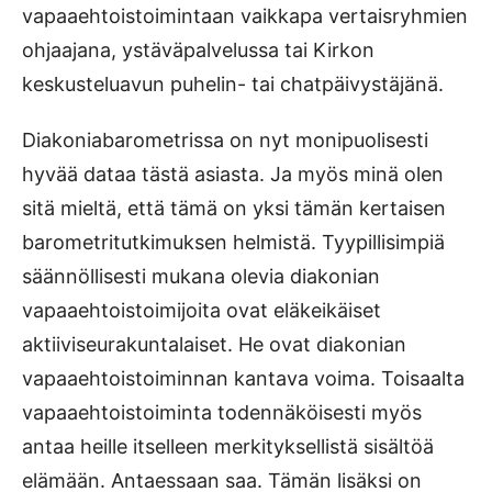
vapaaehtoistoimintaan vaikkapa vertaisryhmien
ohjaajana, ystäväpalvelussa tai Kirkon
keskusteluavun puhelin- tai chatpäivystäjänä.
Diakoniabarometrissa on nyt monipuolisesti
hyvää dataa tästä asiasta. Ja myös minä olen
sitä mieltä, että tämä on yksi tämän kertaisen
barometritutkimuksen helmistä. Tyypillisimpiä
säännöllisesti mukana olevia diakonian
vapaaehtoistoi­mijoita ovat eläkeikäiset
aktiiviseurakuntalaiset. He ovat diakonian
vapaaehtoistoiminnan kantava voima. Toisaalta
vapaaehtoistoiminta todennäköisesti myös
antaa heille itselleen merkityksellistä sisältöä
elämään. Antaessaan saa. Tämän lisäksi on