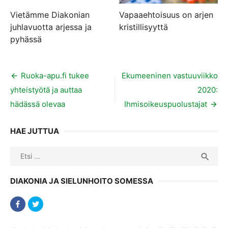
Vietämme Diakonian
Vapaaehtoisuus on arjen
juhlavuotta arjessa ja
kristillisyyttä
pyhässä
Artikkelien
Ruoka-apu.fi tukee
Ekumeeninen vastuuviikko
yhteistyötä ja auttaa
2020:
selaus
hädässä olevaa
Ihmisoikeuspuolustajat
HAE JUTTUA
Search
SEA

for:
DIAKONIA JA SIELUNHOITO SOMESSA