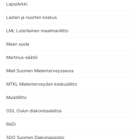
LapsiArkki
Lasten ja nuorten keskus
LML Luterilainen maailmanliitto
Maan suola
Martinus-säätiö
Mieli Suomen Mielenterveysseura
MTKL Mielenterveyden keskusliitto
Muistiliitto
ODL Oulun diakonissalaitos
ReDi
SDO Suomen Diakoniaopisto