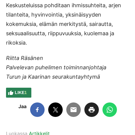
Keskusteluissa pohditaan ihmissuhteita, arjen
tilanteita, hyvinvointia, yksinäisyyden
kokemuksia, elämän merkitystä, sairautta,
seksuaalisuutta, riippuvuuksia, kuolemaa ja
rikoksia.
Riitta Räsänen
Palvelevan puhelimen toiminnanjohtaja
Turun ja Kaarinan seurakuntayhtymä
LIKE
1
Jaa
Luokassa
Artikkelit