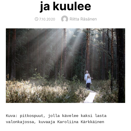
ja kuulee
Author
Riitta Räsänen
POSTED
7.10.2020
ON
Kuva: pitkospuut, jolla kävelee kaksi lasta 
valonkajossa, kuvaaja Karoliina Kärkkäinen