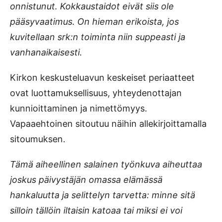
onnistunut. Kokkaustaidot eivät siis ole
pääsyvaatimus. On hieman erikoista, jos
kuvitellaan srk:n toiminta niin suppeasti ja
vanhanaikaisesti.
Kirkon keskusteluavun keskeiset periaatteet
ovat luottamuksellisuus, yhteydenottajan
kunnioittaminen ja nimettömyys.
Vapaaehtoinen sitoutuu näihin allekirjoittamalla
sitoumuksen.
Tämä aiheellinen salainen työnkuva aiheuttaa
joskus päivystäjän omassa elämässä
hankaluutta ja selittelyn tarvetta: minne sitä
silloin tällöin iltaisin katoaa tai miksi ei voi