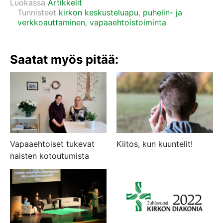
Luokassa
Artikkelit
Tunnisteet
kirkon keskusteluapu
,
puhelin- ja
verkkoauttaminen
,
vapaaehtoistoiminta
Saatat myös pitää:
Vapaaehtoiset tukevat
Kiitos, kun kuuntelit!
naisten kotoutumista