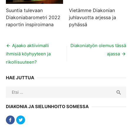
Suuntia tulevaan
Vietämme Diakonian
Diakoniabarometri 2022
juhlavuotta arjessa ja
raportin inspiroimana
pyhässä
Artikkelien
Ajaako aktiivimalli
Diakoniatyön olemus tässä
ihmisiä köyhyyteen ja
ajassa
selaus
rikollisuuteen?
HAE JUTTUA
Search
SEA

for:
DIAKONIA JA SIELUNHOITO SOMESSA