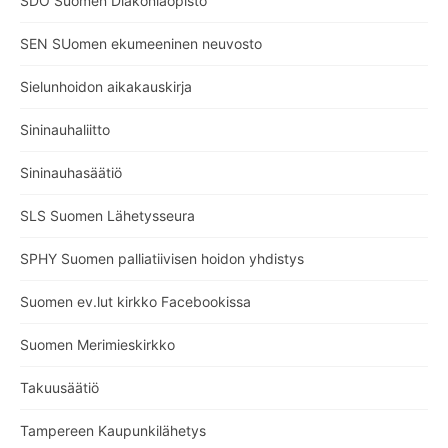
SDO Suomen Diakoniaopisto
SEN SUomen ekumeeninen neuvosto
Sielunhoidon aikakauskirja
Sininauhaliitto
Sininauhasäätiö
SLS Suomen Lähetysseura
SPHY Suomen palliatiivisen hoidon yhdistys
Suomen ev.lut kirkko Facebookissa
Suomen Merimieskirkko
Takuusäätiö
Tampereen Kaupunkilähetys