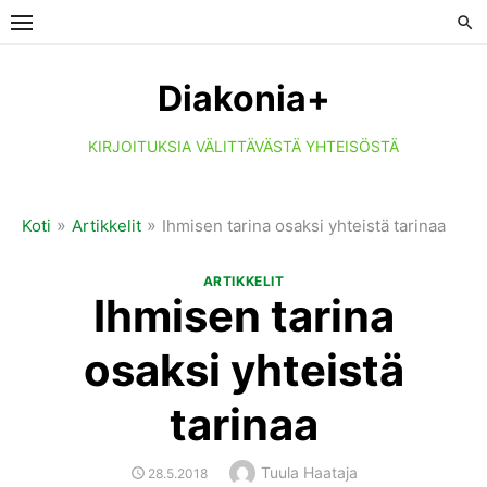
Skip
to
content
Diakonia+
KIRJOITUKSIA VÄLITTÄVÄSTÄ YHTEISÖSTÄ
»
»
Koti
Artikkelit
Ihmisen tarina osaksi yhteistä tarinaa
ARTIKKELIT
Ihmisen tarina
osaksi yhteistä
tarinaa
Author
Tuula Haataja
POSTED
28.5.2018