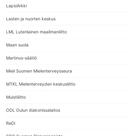
LapsiArkki
Lasten ja nuorten keskus
LML Luterilainen maailmanliitto
Maan suola
Martinus-säätiö
Mieli Suomen Mielenterveysseura
MTKL Mielenterveyden keskusliitto
Muistiliitto
ODL Oulun diakonissalaitos
ReDi