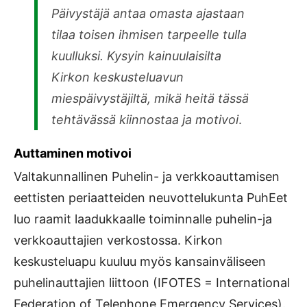
Päivystäjä antaa omasta ajastaan
tilaa toisen ihmisen tarpeelle tulla
kuulluksi. Kysyin kainuulaisilta
Kirkon keskusteluavun
miespäivystäjiltä, mikä heitä tässä
tehtävässä kiinnostaa ja motivoi
.
Auttaminen motivoi
Valtakunnallinen Puhelin- ja verkkoauttamisen
eettisten periaatteiden neuvottelukunta PuhEet
luo raamit laadukkaalle toiminnalle puhelin-ja
verkkoauttajien verkostossa. Kirkon
keskusteluapu kuuluu myös kansainväliseen
puhelinauttajien liittoon (IFOTES = International
Federation of Telephone Emergency Services).