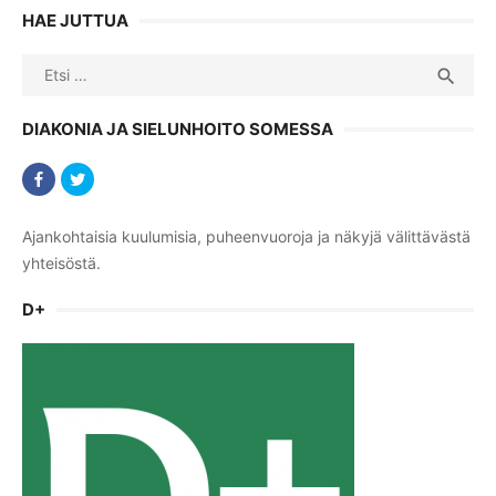
HAE JUTTUA
Search
SEA

for:
DIAKONIA JA SIELUNHOITO SOMESSA
Ajankohtaisia kuulumisia, puheenvuoroja ja näkyjä välittävästä
yhteisöstä.
D+