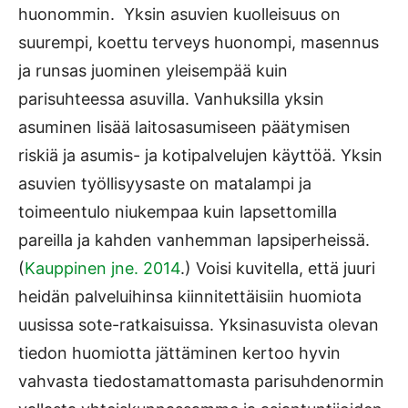
huonommin. Yksin asuvien kuolleisuus on
suurempi, koettu terveys huonompi, masennus
ja runsas juominen yleisempää kuin
parisuhteessa asuvilla. Vanhuksilla yksin
asuminen lisää laitosasumiseen päätymisen
riskiä ja asumis- ja kotipalvelujen käyttöä. Yksin
asuvien työllisyysaste on matalampi ja
toimeentulo niukempaa kuin lapsettomilla
pareilla ja kahden vanhemman lapsiperheissä.
(
Kauppinen jne. 2014
.) Voisi kuvitella, että juuri
heidän palveluihinsa kiinnitettäisiin huomiota
uusissa sote-ratkaisuissa. Yksinasuvista olevan
tiedon huomiotta jättäminen kertoo hyvin
vahvasta tiedostamattomasta parisuhdenormin