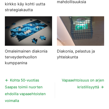
mahdollisuuksia
kirkko käy kohti uutta
strategiakautta
Omaleimainen diakonia
Diakonia, pelastus ja
terveydenhuollon
yhteiskunta
kumppanina
Artikkelien
Kohta 50-vuotias
Vapaaehtoisuus on arjen
Saapas toimii nuorten
kristillisyyttä
selaus
ehdoilla vapaaehtoisten
voimalla