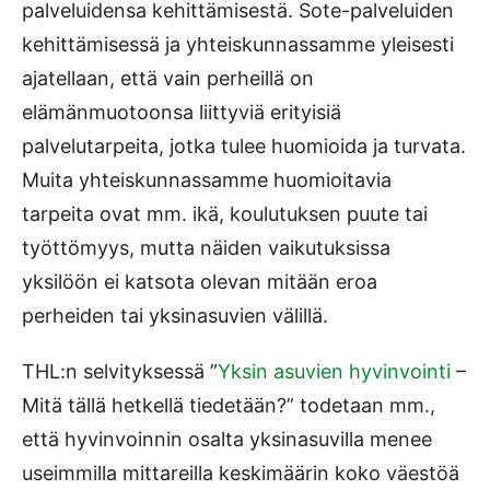
palveluidensa kehittämisestä. Sote-palveluiden
kehittämisessä ja yhteiskunnassamme yleisesti
ajatellaan, että vain perheillä on
elämänmuotoonsa liittyviä erityisiä
palvelutarpeita, jotka tulee huomioida ja turvata.
Muita yhteiskunnassamme huomioitavia
tarpeita ovat mm. ikä, koulutuksen puute tai
työttömyys, mutta näiden vaikutuksissa
yksilöön ei katsota olevan mitään eroa
perheiden tai yksinasuvien välillä.
THL:n selvityksessä ”
Yksin asuvien hyvinvointi
–
Mitä tällä
hetkellä tiedetään?” todetaan mm.,
että hyvinvoinnin osalta yksinasuvilla menee
useimmilla mittareilla keskimäärin koko väestöä