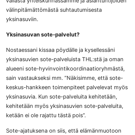
vallasta yhteiskunnassamme ja asiantuntijoiden
välinpitämättömästä suhtautumisesta
yksinasuviin.
Yksinasuvan sote-palvelut?
Nostaessani kissaa pöydälle ja kysellessäni
yksinasuvien sote-palveluista THL:stä ja oman
alueeni sote-hyvinvointikoordinaatioryhmästä,
sain vastaukseksi mm. ”Näkisimme, että sote-
keskus-hankkeen toimenpiteet palvelevat myös
yksinasuvia. Kun sote-palveluita kehitetään,
kehitetään myös yksinasuvien sote-palveluita,
ketään ei ole rajattu tästä pois”.
Sote-ajatuksena on siis, että elämänmuotoon