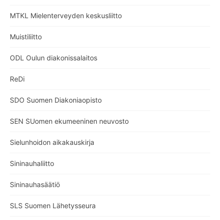
MTKL Mielenterveyden keskusliitto
Muistiliitto
ODL Oulun diakonissalaitos
ReDi
SDO Suomen Diakoniaopisto
SEN SUomen ekumeeninen neuvosto
Sielunhoidon aikakauskirja
Sininauhaliitto
Sininauhasäätiö
SLS Suomen Lähetysseura