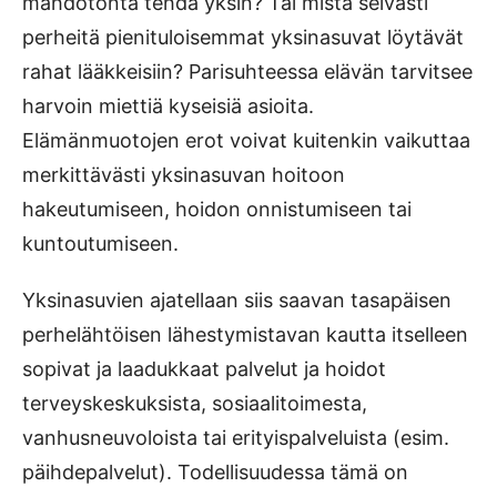
mahdotonta tehdä yksin? Tai mistä selvästi
perheitä pienituloisemmat yksinasuvat löytävät
rahat lääkkeisiin? Parisuhteessa elävän tarvitsee
harvoin miettiä kyseisiä asioita.
Elämänmuotojen erot voivat kuitenkin vaikuttaa
merkittävästi yksinasuvan hoitoon
hakeutumiseen, hoidon onnistumiseen tai
kuntoutumiseen.
Yksinasuvien ajatellaan siis saavan tasapäisen
perhelähtöisen lähestymistavan kautta itselleen
sopivat ja laadukkaat palvelut ja hoidot
terveyskeskuksista, sosiaalitoimesta,
vanhusneuvoloista tai erityispalveluista (esim.
päihdepalvelut). Todellisuudessa tämä on