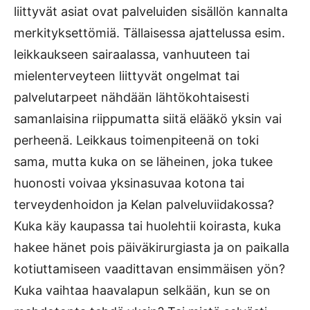
liittyvät asiat ovat palveluiden sisällön kannalta
merkityksettömiä. Tällaisessa ajattelussa esim.
leikkaukseen sairaalassa, vanhuuteen tai
mielenterveyteen liittyvät ongelmat tai
palvelutarpeet nähdään lähtökohtaisesti
samanlaisina riippumatta siitä elääkö yksin vai
perheenä. Leikkaus toimenpiteenä on toki
sama, mutta kuka on se läheinen, joka tukee
huonosti voivaa yksinasuvaa kotona tai
terveydenhoidon ja Kelan palveluviidakossa?
Kuka käy kaupassa tai huolehtii koirasta, kuka
hakee hänet pois päiväkirurgiasta ja on paikalla
kotiuttamiseen vaadittavan ensimmäisen yön?
Kuka vaihtaa haavalapun selkään, kun se on