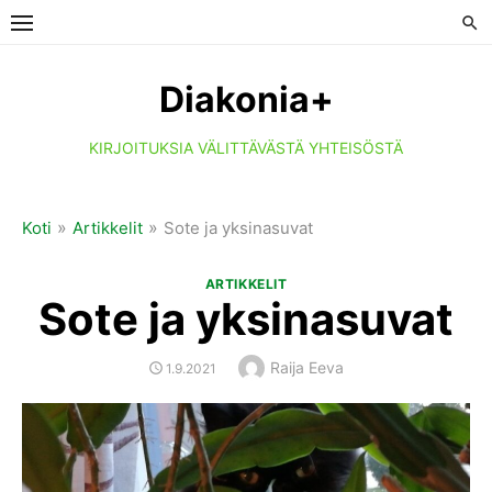
Skip
to
content
Diakonia+
KIRJOITUKSIA VÄLITTÄVÄSTÄ YHTEISÖSTÄ
»
»
Koti
Artikkelit
Sote ja yksinasuvat
ARTIKKELIT
Sote ja yksinasuvat
Author
Raija Eeva
POSTED
1.9.2021
ON