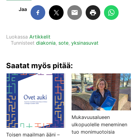
Jaa
Luokassa
Artikkelit
Tunnisteet
diakonia
,
sote
,
yksinasuvat
Saatat myös pitää:
Mukavuusalueen
ulkopuolelle meneminen
tuo monimuotoisia
Toisen maailman ääni –