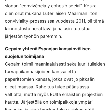
slogan ”convivència y cohesió social”. Koska
olen ollut mukana Luterilaisen Maailmanliiton
conviviality-prosessissa vuodesta 2011, oli tämä
kiinnostusta herättävä ja halusin tutustua
järjestön työhön paremmin.
Cepaim yhtenä Espanjan kansainvälisen
suojelun toimijana
Cepaim toimii maanlaajuisesti sekä juuri tulleiden
turvapaikanhakijoiden kanssa että
paperittomien kanssa, jotka ovat jo pitkään
olleet maassa. Rahoitus tulee pääasiassa
valtiolta, mutta myös EUlta erilaisten projektien
kautta. Järjestöllä on toimipaikkoja ympäri
Espanjaa ja siinä työskentelee asiakastyötä