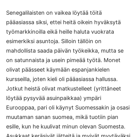
Senegalilaisten on vaikea löytää töitä
pääasiassa siksi, ettei heitä oikein hyväksytä
työmarkkinoilla eikä heille haluta vuokrata
esimerkiksi asuntoja. Silloin tällöin on
mahdollista saada päivän työkeikka, mutta se
on satunnaista ja usein pimeää työtä. Monet
olivat päässeet käymään espanjankielen
kursseilla, joten kieli oli pääasiassa hallussa.
Jotkut heistä olivat matkustelleet (yrittäneet
löytää pysyvää asuinpaikkaa) ympäri
Eurooppaa, pari oli käynyt Suomessakin ja osasi
muutaman sanan suomea, mikä tuotiin pian
esille, kun he kuulivat minun olevan Suomesta.
Asukkaat keräsivät jätteitä ja myivät myytäväksi