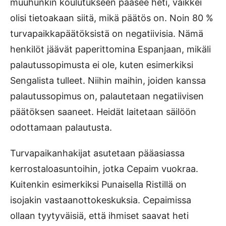
muuhunkin koulutukseen pääsee heti, vaikkei
olisi tietoakaan siitä, mikä päätös on. Noin 80 %
turvapaikkapäätöksistä on negatiivisia. Nämä
henkilöt jäävät paperittomina Espanjaan, mikäli
palautussopimusta ei ole, kuten esimerkiksi
Sengalista tulleet. Niihin maihin, joiden kanssa
palautussopimus on, palautetaan negatiivisen
päätöksen saaneet. Heidät laitetaan säilöön
odottamaan palautusta.
Turvapaikanhakijat asutetaan pääasiassa
kerrostaloasuntoihin, jotka Cepaim vuokraa.
Kuitenkin esimerkiksi Punaisella Ristillä on
isojakin vastaanottokeskuksia. Cepaimissa
ollaan tyytyväisiä, että ihmiset saavat heti