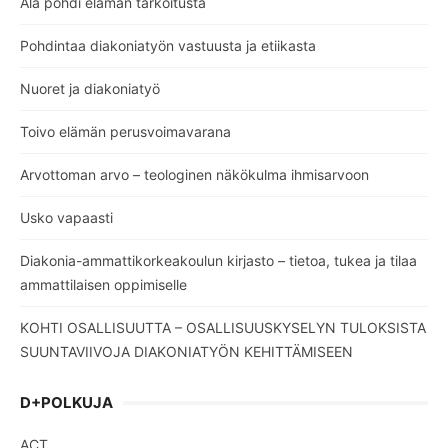
Älä pohdi elämän tarkoitusta
Pohdintaa diakoniatyön vastuusta ja etiikasta
Nuoret ja diakoniatyö
Toivo elämän perusvoimavarana
Arvottoman arvo – teologinen näkökulma ihmisarvoon
Usko vapaasti
Diakonia-ammattikorkeakoulun kirjasto – tietoa, tukea ja tilaa
ammattilaisen oppimiselle
KOHTI OSALLISUUTTA – OSALLISUUSKYSELYN TULOKSISTA
SUUNTAVIIVOJA DIAKONIATYÖN KEHITTÄMISEEN
D+POLKUJA
ACT