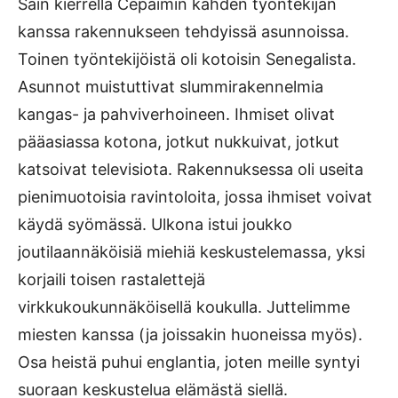
Sain kierrellä Cepaimin kahden työntekijän
kanssa rakennukseen tehdyissä asunnoissa.
Toinen työntekijöistä oli kotoisin Senegalista.
Asunnot muistuttivat slummirakennelmia
kangas- ja pahviverhoineen. Ihmiset olivat
pääasiassa kotona, jotkut nukkuivat, jotkut
katsoivat televisiota. Rakennuksessa oli useita
pienimuotoisia ravintoloita, jossa ihmiset voivat
käydä syömässä. Ulkona istui joukko
joutilaannäköisiä miehiä keskustelemassa, yksi
korjaili toisen rastalettejä
virkkukoukunnäköisellä koukulla. Juttelimme
miesten kanssa (ja joissakin huoneissa myös).
Osa heistä puhui englantia, joten meille syntyi
suoraan keskustelua elämästä siellä.