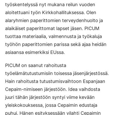
työskentelyssä nyt mukana reilun vuoden
aloitettuani työn Kirkkohallituksessa. Olen
alaryhmien paperittomien terveydenhuolto ja
alaikäiset paperittomat lapset jäsen. PICUM
tuottaa materiaalia, valmennusta ja työkaluja
työhön paperittomien parissa sekä ajaa heidän
asiaansa esimerkiksi EUssa.
PICUM on saanut rahoitusta
työelämätutustumisiin toisessa jäsenjärjestössä.
Hain rahoitusta tutustumisvaihtoon Espanjaan
Cepaim-nimiseen järjestöön. Idea vaihdosta
juuri tähän järjestöön syntyi viime kevään
yleiskokouksessa, jossa Cepaimin edustaja
puhui. Hänen esityksessään vilahti Cepaimin