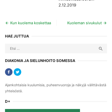
2.12.2019
Artikkelien
Kun kuolema koskettaa
Kuoleman sivukulut
selaus
HAE JUTTUA
Search
SEA

for:
DIAKONIA JA SIELUNHOITO SOMESSA
Ajankohtaisia kuulumisia, puheenvuoroja ja näkyjä välittävästä
yhteisöstä.
D+