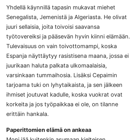
Yhdellä käynnillä tapasin mukavat miehet
Senegalista, Jemenistä ja Algeriasta. He olivat
juuri sellaisia, joita toivoisi saavansa
työtovereiksi ja pääsevän hyvin kiinni elämään.
Tulevaisuus on vain toivottomampi, koska
Espanja näyttäytyy rasistisena maana, jossa ei
juurikaan haluta palkata ulkomaalaisia,
varsinkaan tummaihosia. Lisäksi Cepaimin
tarjoama tuki on lyhytaikaista, ja sen jälkeen
ihmiset joutuvat kadulle, koska vuokrat ovat
korkeita ja jos työpaikkaa ei ole, on tilanne
erittäin hankala.
Paperittomien elämä on ankeaa
Moni jää kuitenkin asumaan kielteisen