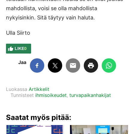
mahdollista, voisi se olla mahdollista
nykyisinkin. Sitä täytyy vain haluta.
Ulla Siirto
LIKE
0
Jaa
Luokassa
Artikkelit
Tunnisteet
ihmisoikeudet
,
turvapaikanhakijat
Saatat myös pitää: