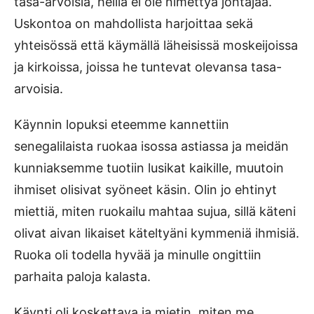
tasa-arvoisia, heillä ei ole nimettyä johtajaa.
Uskontoa on mahdollista harjoittaa sekä
yhteisössä että käymällä läheisissä moskeijoissa
ja kirkoissa, joissa he tuntevat olevansa tasa-
arvoisia.
Käynnin lopuksi eteemme kannettiin
senegalilaista ruokaa isossa astiassa ja meidän
kunniaksemme tuotiin lusikat kaikille, muutoin
ihmiset olisivat syöneet käsin. Olin jo ehtinyt
miettiä, miten ruokailu mahtaa sujua, sillä käteni
olivat aivan likaiset käteltyäni kymmeniä ihmisiä.
Ruoka oli todella hyvää ja minulle ongittiin
parhaita paloja kalasta.
Käynti oli koskettava ja mietin, miten me