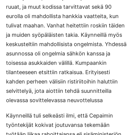
ruuat, ja muut kodissa tarvittavat sekä 90
eurolla oli mahdollista hankkia vaatteita, kun
tulivat maahan. Vanhat heitettiin roskiin täiden
ja muiden syöpäläisten takia. Käynneillä myös
keskusteltiin mahdollisista ongelmista. Yhdessä
asunnossa oli ongelmia sähkön kanssa ja
toisessa asukkaiden välillä. Kumpaankin
tilanteeseen etsittiin ratkaisua. Erityisesti
kahden perheen välisiin ristiriitoihin haluttiin
selvittelyä, jota aiottiin tehdä suunnitteilla
olevassa sovittelevassa neuvottelussa
Käynneillä tuli selkeästi ilmi, että Cepaimin
työntekijät kokivat joutuvansa tekemään
työtään liikaa rahoittajansa eli sisäministeriön