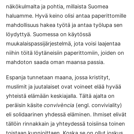
näkökulmalta ja pohtia, millaista Suomea
haluamme. Hyvä keino olisi antaa paperittomille
mahdollisuus hakea työtä ja antaa työlupa sen
löydyttyä. Suomessa on käytössä
muukalaispassijärjestelmä, jota voisi laajentaa
niihin töitä löytäneisiin paperittomiin, joiden on
mahdoton saada oman maansa passia.
Espanja tunnetaan maana, jossa kristityt,
muslimit ja juutalaiset ovat voineet elää hyvää
yhteistä elämään keskiajalla. Tältä ajalta on
peräisin käsite
convivència
(engl. conviviality)
eli solidaarinen yhdessä eläminen. Ihmiset elivät
tällöin rinnakkain ja yhteydessä toisiinsa toinen
toistaan kunnioittaen. Koska se on ollut joskus