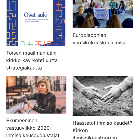
Eurodiaconian
vuosikokouskuulumisia
Toisen maailman ääni –
kirkko käy kohti uutta
strategiakautta
Ekumeeninen
Haastetut ihmisoikeudet?
vastuuviikko 2020:
Kirkon
Ihmisoikeuspuolustajat
ihmisoikeusfoorum