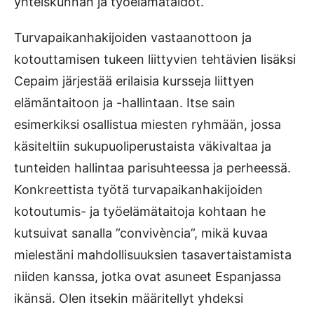
yhteiskunnan ja työelämätaidot.
Turvapaikanhakijoiden vastaanottoon ja
kotouttamisen tukeen liittyvien tehtävien lisäksi
Cepaim järjestää erilaisia kursseja liittyen
elämäntaitoon ja -hallintaan. Itse sain
esimerkiksi osallistua miesten ryhmään, jossa
käsiteltiin sukupuoliperustaista väkivaltaa ja
tunteiden hallintaa parisuhteessa ja perheessä.
Konkreettista työtä turvapaikanhakijoiden
kotoutumis- ja työelämätaitoja kohtaan he
kutsuivat sanalla ”convivència”, mikä kuvaa
mielestäni mahdollisuuksien tasavertaistamista
niiden kanssa, jotka ovat asuneet Espanjassa
ikänsä. Olen itsekin määritellyt yhdeksi