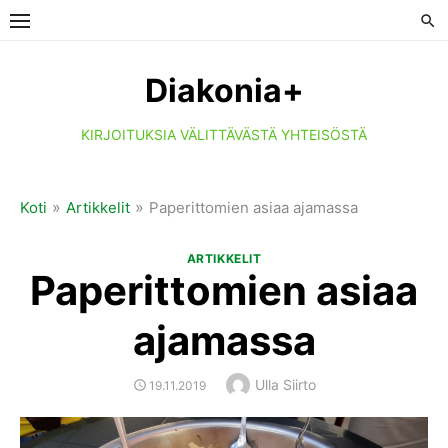
Skip
to
content
Diakonia+
KIRJOITUKSIA VÄLITTÄVÄSTÄ YHTEISÖSTÄ
»
»
Koti
Artikkelit
Paperittomien asiaa ajamassa
ARTIKKELIT
Paperittomien asiaa
ajamassa
Author
Ulla Siirto
POSTED
19.11.2019
ON