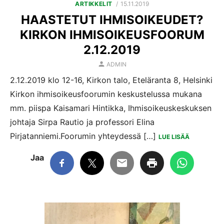
POSTED
ARTIKKELIT
15.11.2019
ON
HAASTETUT IHMISOIKEUDET?
KIRKON IHMISOIKEUSFOORUM
2.12.2019
AUTHOR
ADMIN
2.12.2019 klo 12-16, Kirkon talo, Eteläranta 8, Helsinki
Kirkon ihmisoikeusfoorumin keskustelussa mukana
mm. piispa Kaisamari Hintikka, Ihmisoikeuskeskuksen
johtaja Sirpa Rautio ja professori Elina
Pirjatanniemi.Foorumin yhteydessä […]
LUE LISÄÄ
Jaa