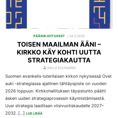
POSTED
PÄÄKIRJOITUKSET
24.3.2025
ON
TOISEN MAAILMAN ÄÄNI –
KIRKKO KÄY KOHTI UUTTA
STRATEGIAKAUTTA
AUTHOR
KALLE KUUSIMÄKI
Suomen evankelis-luterilaisen kirkon nykyisessä Ovet
auki -strategiassa ajallinen tähtäyspiste on vuoden
2026 loppuun. Kirkkohallituksen täysistunto päätti
äsken uuden strategiaprosessin käynnistämisestä.
Uusi strategia laaditaan viisivuotiskaudelle 2027–
2032. […]
LUE LISÄÄ