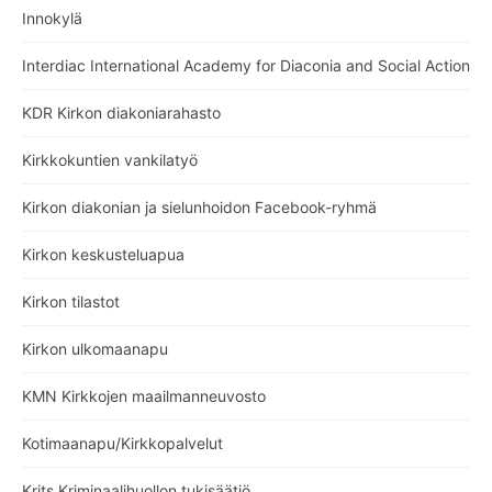
Innokylä
Interdiac International Academy for Diaconia and Social Action
KDR Kirkon diakoniarahasto
Kirkkokuntien vankilatyö
Kirkon diakonian ja sielunhoidon Facebook-ryhmä
Kirkon keskusteluapua
Kirkon tilastot
Kirkon ulkomaanapu
KMN Kirkkojen maailmanneuvosto
Kotimaanapu/Kirkkopalvelut
Krits Kriminaalihuollon tukisäätiö