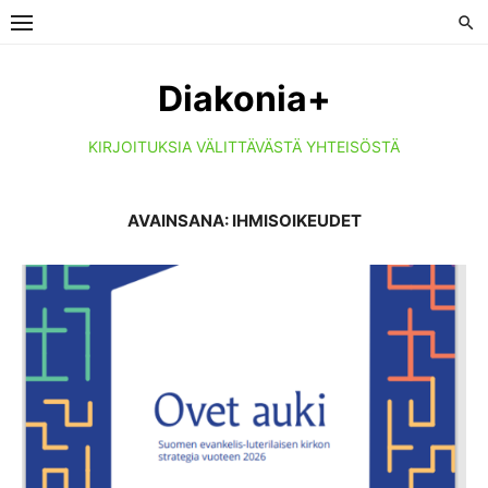
Skip
to
content
Diakonia+
KIRJOITUKSIA VÄLITTÄVÄSTÄ YHTEISÖSTÄ
AVAINSANA:
IHMISOIKEUDET