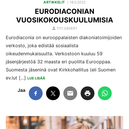
POSTED
ARTIKKELIT
18.5.2022
ON
EURODIACONIAN
VUOSIKOKOUSKUULUMISIA
AUTHOR
TITI GÄVERT
Eurodiaconia on eurooppalaisten diakoniatoimijoiden
verkosto, joka edistää sosiaalista
oikeudenmukaisuutta. Verkostoon kuuluu 59
jäsenjärjestöä 32 maasta eri puolilta Eurooppaa.
Suomesta jäseninä ovat Kirkkohallitus (eli Suomen
ev.lut […]
LUE LISÄÄ
Jaa