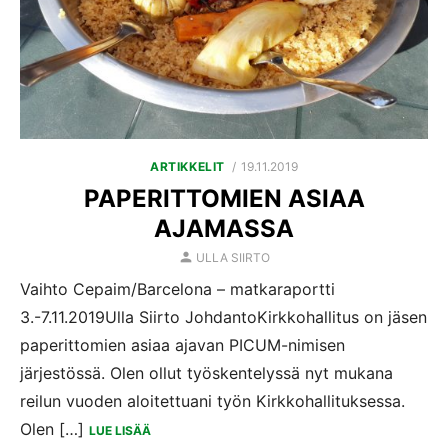
POSTED
ARTIKKELIT
19.11.2019
ON
PAPERITTOMIEN ASIAA
AJAMASSA
AUTHOR
ULLA SIIRTO
Vaihto Cepaim/Barcelona – matkaraportti
3.-7.11.2019Ulla Siirto JohdantoKirkkohallitus on jäsen
paperittomien asiaa ajavan PICUM-nimisen
järjestössä. Olen ollut työskentelyssä nyt mukana
reilun vuoden aloitettuani työn Kirkkohallituksessa.
Olen […]
LUE LISÄÄ