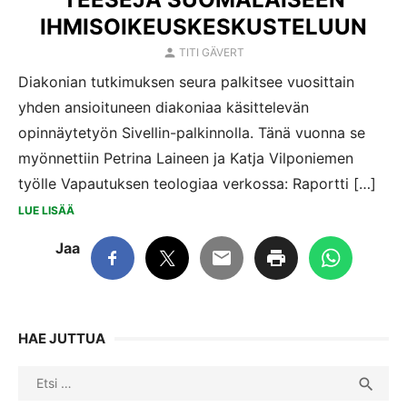
IHMISOIKEUSKESKUSTELUUN
AUTHOR
TITI GÄVERT
Diakonian tutkimuksen seura palkitsee vuosittain
yhden ansioituneen diakoniaa käsittelevän
opinnäytetyön Sivellin-palkinnolla. Tänä vuonna se
myönnettiin Petrina Laineen ja Katja Vilponiemen
työlle Vapautuksen teologiaa verkossa: Raportti […]
LUE LISÄÄ
Jaa
HAE JUTTUA
Search
SEA

for: