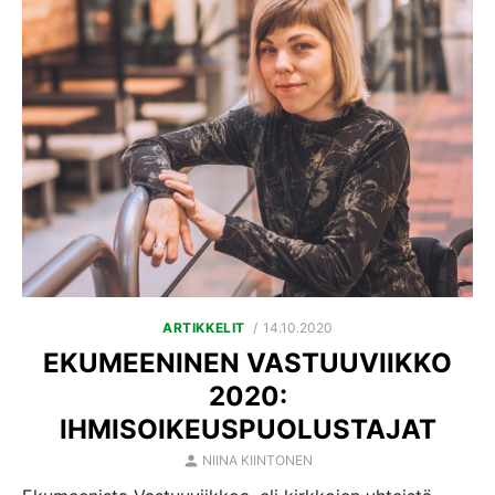
POSTED
ARTIKKELIT
14.10.2020
ON
EKUMEENINEN VASTUUVIIKKO
2020:
IHMISOIKEUSPUOLUSTAJAT
AUTHOR
NIINA KIINTONEN