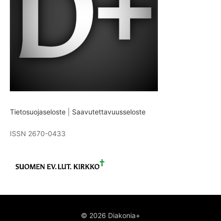
Tietosuojaseloste
|
Saavutettavuusseloste
ISSN 2670-0433
© 2026 Diakonia+