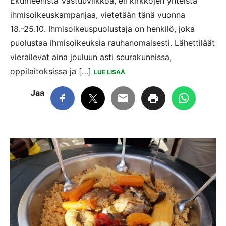
Ekumeenista Vastuuviikkoa, eli kirkkojen yhteistä
ihmisoikeuskampanjaa, vietetään tänä vuonna
18.-25.10. Ihmisoikeuspuolustaja on henkilö, joka
puolustaa ihmisoikeuksia rauhanomaisesti. Lähettiläät
vierailevat aina jouluun asti seurakunnissa,
oppilaitoksissa ja […]
LUE LISÄÄ
Jaa