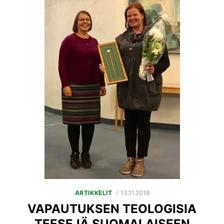
POSTED
ARTIKKELIT
13.11.2018
ON
VAPAUTUKSEN TEOLOGISIA
TEESEJÄ SUOMALAISEEN