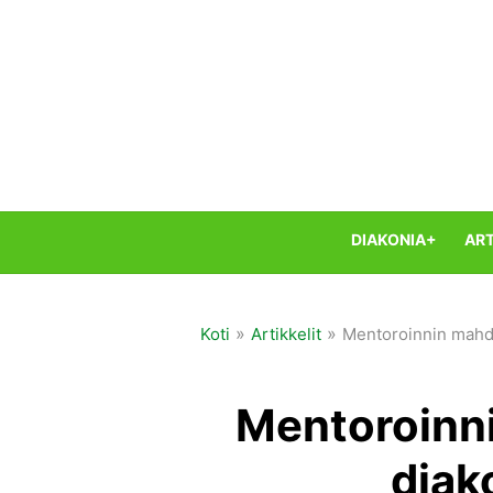
Skip
to
content
DIAKONIA+
ART
»
»
Koti
Artikkelit
Mentoroinnin mahdo
Mentoroinn
diak