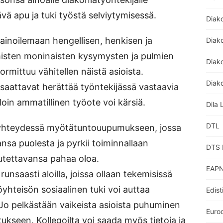
vä apu ja tuki työstä selviytymisessä.
Diak
ainoilemaan hengellisen, henkisen ja
Diak
hmisten moninaisten kysymysten ja pulmien
Diako
rmittuu vähitellen näistä asioista.
Diako
saattavat herättää työntekijässä vastaavia
loin ammatillinen työote voi kärsiä.
Dila 
DTL
 yhteydessä myötätuntouupumukseen, jossa
nsa puolesta ja pyrkii toiminnallaan
DTS 
tettavansa pahaa oloa.
EAPN
nsaasti aloilla, joissa ollaan tekemisissä
yhteisön sosiaalinen tuki voi auttaa
Edist
 Jo pelkästään vaikeista asioista puhuminen
Euro
ukseen. Kollegoilta voi saada myös tietoja ja