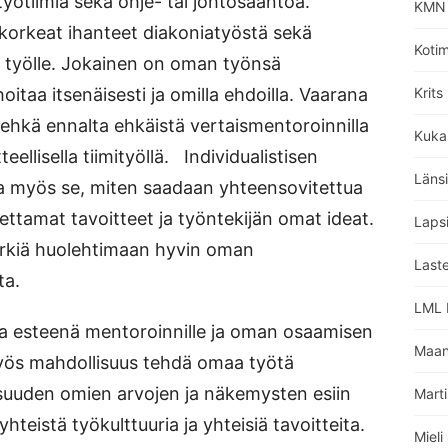
 työtiimiä sekä ohje- tai johtosääntöä.
KMN 
n korkeat ihanteet diakoniatyöstä sekä
Koti
e työlle. Jokainen on oman työnsä
oitaa itsenäisesti ja omilla ehdoilla. Vaarana
Krits
n ehkä ennalta ehkäistä vertaismentoroinnilla
Kuka
teellisella tiimityöllä. Individualistisen
Läns
la myös se, miten saadaan yhteensovitettua
ettamat tavoitteet ja työntekijän omat ideat.
Lapsi
yrkiä huolehtimaan hyvin oman
Laste
ta.
LML L
olla esteenä mentoroinnille ja oman osaamisen
Maan
 myös mahdollisuus tehdä omaa työtä
isuuden omien arvojen ja näkemysten esiin
Marti
teistä työkulttuuria ja yhteisiä tavoitteita.
Miel