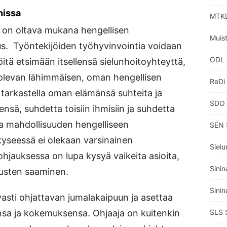
nissa
MTKL
 on oltava mukana hengellisen
Muisti
. Työntekijöiden työhyvinvointia voidaan
ODL 
öitä etsimään itsellensä sielunhoitoyhteyttä,
 olevan lähimmäisen, oman hengellisen
ReDi
 tarkastella oman elämänsä suhteita ja
SDO 
ensä, suhdetta toisiin ihmisiin ja suhdetta
a mahdollisuuden hengelliseen
SEN 
seessä ei olekaan varsinainen
Sielu
ohjauksessa on lupa kysyä vaikeita asioita,
Sinin
austen saaminen.
Sinin
asti ohjattavan jumalakaipuun ja asettaa
nsa ja kokemuksensa. Ohjaaja on kuitenkin
SLS 