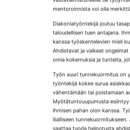
mentoroinnista voi olla merkittä
Diakoniatyöntekijä joutuu tasap
taloudellisen tuen antajana. I
kanssa työskentelevien mieli kuo
Ahdistavat ja vaikeat ongelmat 
omia kokemuksia ja tunteita, jol
Työn suuri tunnekuormitus on
työntekijä kokee surua asiakkaa
vähentämään tai poistamaan au
Myötätuntouupumusta esiintyy ru
ihmisen pahan olon kanssa. Työ
liialliseen tunnekuormitukseen.
saattaa tuoda helpotusta ahdist