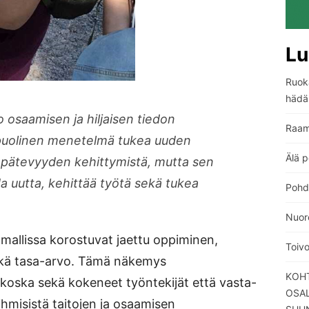
Lu
Ruoka
hädä
o osaamisen ja hiljaisen tiedon
Raam
puolinen menetelmä tukea uuden
Älä p
n pätevyyden kehittymistä, mutta sen
a uutta, kehittää työtä sekä tukea
Pohdi
Nuore
mallissa korostuvat jaettu oppiminen,
Toiv
sekä tasa-arvo. Tämä näkemys
KOHT
 koska sekä kokeneet työntekijät että vasta-
OSA
 ihmisistä taitojen ja osaamisen