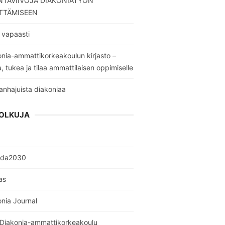
TAVIIVOJA DIAKONIATYÖN
TTÄMISEEN
 vapaasti
nia-ammattikorkeakoulun kirjasto –
a, tukea ja tilaa ammattilaisen oppimiselle
anhajuista diakoniaa
OLKUJA
nda2030
as
nia Journal
 Diakonia-ammattikorkeakoulu