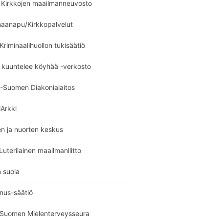
Kirkkojen maailmanneuvosto
maanapu/Kirkkopalvelut
 Kriminaalihuollon tukisäätiö
 kuuntelee köyhää -verkosto
i-Suomen Diakonialaitos
Arkki
n ja nuorten keskus
uterilainen maailmanliitto
 suola
nus-säätiö
i Suomen Mielenterveysseura