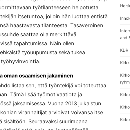
Helsi
 kuormittavaan työtilanteeseen helpotusta.
kijän itsetuntoa, jolloin hän luottaa entistä
Inno
sä haastavasta tilanteesta. Tasaveroinen
Inter
ssuhde saattaa olla merkittävä
and S
ävissä tapahtumissa. Näin ollen
KDR 
a ehkäistä työuupumusta sekä tukea
 työhyvinvointia.
Kirkk
i ja oman osaamisen jakaminen
Kirko
ryhm
ahdollistaa sen, että työntekijä voi toteuttaa
aan. Tämä lisää työmotivaatiota ja
Kirk
yössä jaksamisessa. Vuona 2013 julkaistun
Kirko
nian viranhaltijat arvioivat voivansa itse
Kirk
sä sisältöön. Seuraavaksi suurimpana