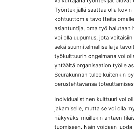
vaikuttajana työntekijät pitivät
Työntekijällä saattaa olla kovi
kohtuuttomia tavoitteita omall
asiantuntija, oma työ halutaan h
voi olla uupumus, jota voitaisii
sekä suunnitelmallisella ja tavoit
työkulttuurin ongelmana voi ol
yhtäältä organisaation työlle as
Seurakunnan tulee kuitenkin p
perustehtävänsä toteuttamises
Individualistinen kulttuuri voi 
jakamiselle, mutta se voi olla
näkyväksi muillekin antaen tila
tuomiseen. Näin voidaan luoda yh