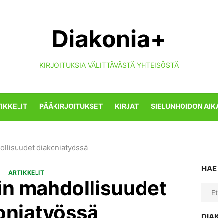
Diakonia+
KIRJOITUKSIA VÄLITTÄVÄSTÄ YHTEISÖSTÄ
IKKELIT
PÄÄKIRJOITUKSET
KIRJAT
SIELUNHOIDON AIK
llisuudet diakoniatyössä
HAE
ARTIKKELIT
in mahdollisuudet
Sear
for:
oniatyössä
DIA