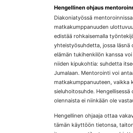
Hengellinen ohjaus mentoroin
Diakoniatyössä mentoroinnissa
matkakumppanuuden ulottuvuus
edistää rohkaisemalla työntekij
yhteistyösuhdetta, jossa läsnä
elämän tukihenkilön kanssa voi
niiden kipukohtia: suhdetta itse
Jumalaan. Mentorointi voi anta
matkakumppanuuteen, vaikka ky
sieluhoitosuhde. Hengellisessä 
olennaista ei niinkään ole vast
Hengellinen ohjaaja ottaa vakav
tämän käyttöön tietonsa, taito