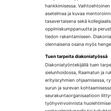
hankkimisessa. Vaihtoehtoinen n
asetelmaa ja kuvaa mentoroin
tasavertaisena sekä kollegiaal
oppimiskumppanuutta ja perust
tiedon rakentamiseen. Diakon
olennaisena osana myös hengel
Tuen tarpeita diakoniatyössä
Diakoniatyöntekijällä tuen tarpe
sielunhoidossa, Raamatun ja ru
erityisryhmien ohjaamisessa, r
surun ja surevan kohtaamisessa
seurakuntaorganisaatioon liitt
työhyvinvoinnista huolehtimise
vastavalmistuneelle tai työyhtei