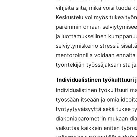
vihjeitä siitä, mikä voisi tuoda
Keskustelu voi myös tukea työnte
paremmin omaan selviytymiseen
ja luottamuksellinen kumppanuu
selviytymiskeino stressiä sisält
mentoroinnilla voidaan ennalt
työntekijän työssäjaksamista ja
Individualistinen työkulttuur
Individualistinen työkulttuuri m
työssään itseään ja omia ideoit
työtyytyväisyyttä sekä tukee t
diakoniabarometrin mukaan diako
vaikuttaa kaikkein eniten työn