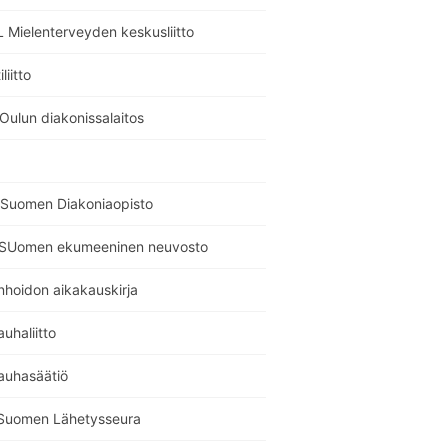
 Mielenterveyden keskusliitto
liitto
Oulun diakonissalaitos
Suomen Diakoniaopisto
SUomen ekumeeninen neuvosto
nhoidon aikakauskirja
auhaliitto
auhasäätiö
Suomen Lähetysseura