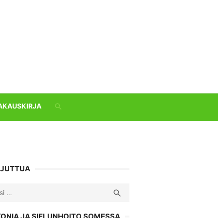
AKAUSKIRJA
 JUTTUA
ch
SEARCH

KONIA JA SIELUNHOITO SOMESSA