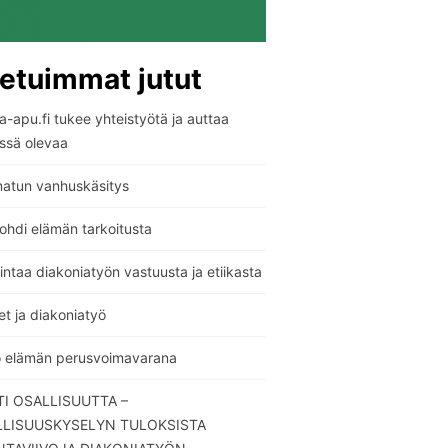
etuimmat jutut
-apu.fi tukee yhteistyötä ja auttaa
ssä olevaa
atun vanhuskäsitys
ohdi elämän tarkoitusta
ntaa diakoniatyön vastuusta ja etiikasta
t ja diakoniatyö
o elämän perusvoimavarana
I OSALLISUUTTA –
LLISUUSKYSELYN TULOKSISTA