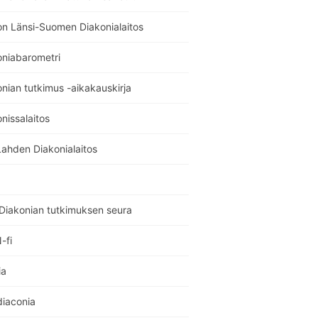
on Länsi-Suomen Diakonialaitos
oniabarometri
nian tutkimus -aikakauskirja
nissalaitos
Lahden Diakonialaitos
Diakonian tutkimuksen seura
-fi
ia
diaconia