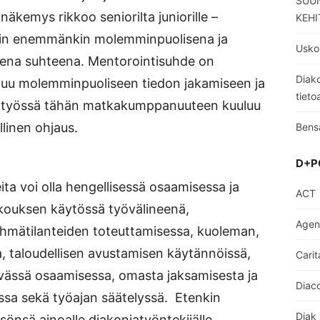
SUUN
äkemys rikkoo seniorilta juniorille –
KEHI
nin enemmänkin molemminpuolisena ja
Usko
isena suhteena. Mentorointisuhde on
Diako
uu molemminpuoliseen tiedon jakamiseen ja
tieto
iatyössä tähän matkakumppanuuteen kuuluu
linen ohjaus.
Bens
D+P
ita voi olla hengellisessä osaamisessa ja
ACT
kouksen käytössä työvälineenä,
Age
yhmätilanteiden toteuttamisessa, kuoleman,
, taloudellisen avustamisen käytännöissä,
Carit
yvässä osaamisessa, omasta jaksamisesta ja
Diaco
ssa sekä työajan säätelyssä. Etenkin
Diak
sönsä ainoalle diakoniatyöntekijälle