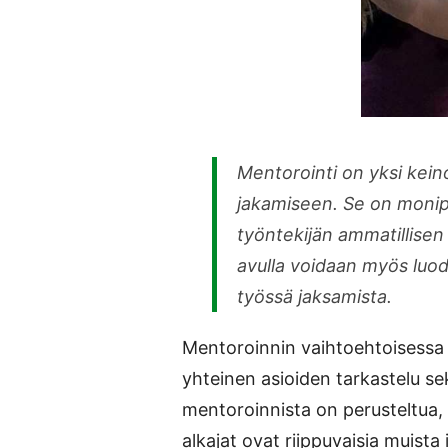
Mentorointi on yksi kein
jakamiseen. Se on moni
työntekijän ammatillise
avulla voidaan myös luod
työssä jaksamista.
Mentoroinnin vaihtoehtoisessa 
yhteinen asioiden tarkastelu 
mentoroinnista on perusteltua,
alkajat ovat riippuvaisia muista