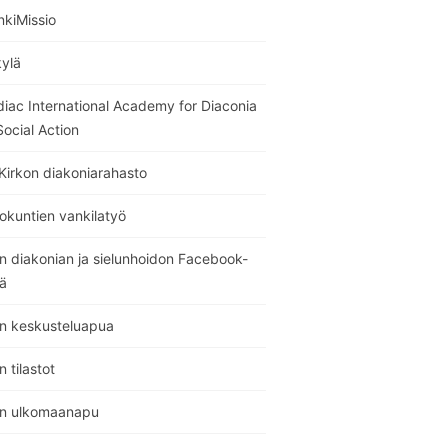
nkiMissio
kylä
diac International Academy for Diaconia
ocial Action
Kirkon diakoniarahasto
okuntien vankilatyö
n diakonian ja sielunhoidon Facebook-
ä
on keskusteluapua
n tilastot
on ulkomaanapu