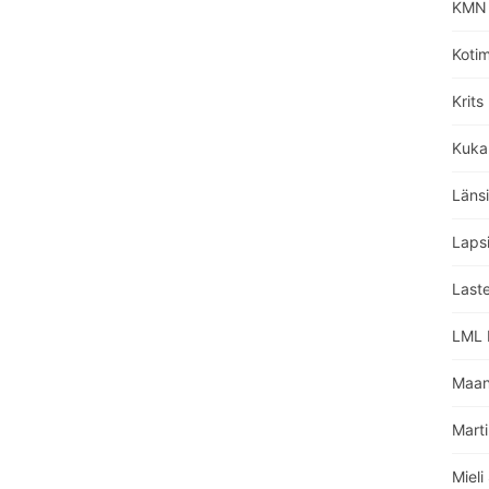
KMN 
Koti
Krits
Kuka
Läns
Lapsi
Laste
LML L
Maan
Marti
Miel