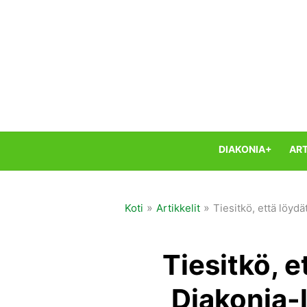
Skip
to
content
DIAKONIA+
ART
»
»
Koti
Artikkelit
Tiesitkö, että löyd
Tiesitkö, e
Diakonia-