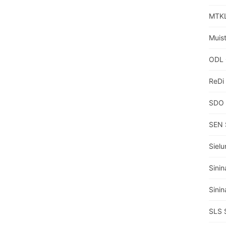
MTKL
Muisti
ODL 
ReDi
SDO 
SEN 
Sielu
Sinin
Sinin
SLS 