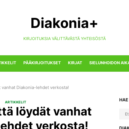
Diakonia+
KIRJOITUKSIA VÄLITTÄVÄSTÄ YHTEISÖSTÄ
IKKELIT
PÄÄKIRJOITUKSET
KIRJAT
SIELUNHOIDON AIK
ät vanhat Diakonia-lehdet verkosta!
HAE
ARTIKKELIT
ttä löydät vanhat
Sear
for:
lehdet verkosta!
DIA