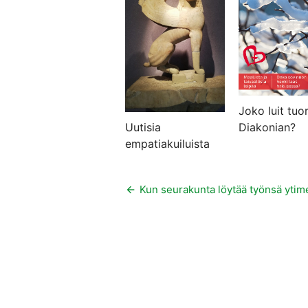
Joko luit tuo
Diakonian?
Uutisia
empatiakuiluista
Artikkelien
Kun seurakunta löytää työnsä ytim
selaus