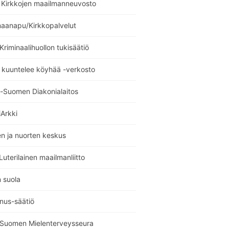
Kirkkojen maailmanneuvosto
maanapu/Kirkkopalvelut
 Kriminaalihuollon tukisäätiö
 kuuntelee köyhää -verkosto
i-Suomen Diakonialaitos
Arkki
n ja nuorten keskus
uterilainen maailmanliitto
 suola
nus-säätiö
i Suomen Mielenterveysseura