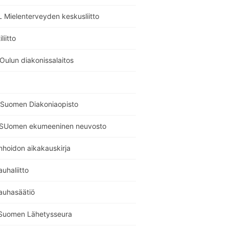
 Mielenterveyden keskusliitto
liitto
Oulun diakonissalaitos
Suomen Diakoniaopisto
SUomen ekumeeninen neuvosto
nhoidon aikakauskirja
auhaliitto
auhasäätiö
Suomen Lähetysseura