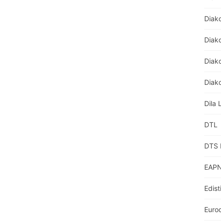
Diak
Diak
Diako
Diako
Dila 
DTL
DTS 
EAPN
Edist
Euro