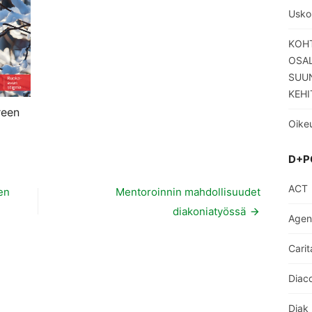
Usko
KOHT
OSA
SUUN
KEHI
reen
Oikeu
D+P
ACT
en
Mentoroinnin mahdollisuudet
diakoniatyössä
Age
Carit
Diaco
Diak