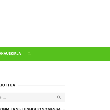
AKAUSKIRJA
 JUTTUA
ch
SEARCH

KONIA JA SIELUNHOITO SOMESSA