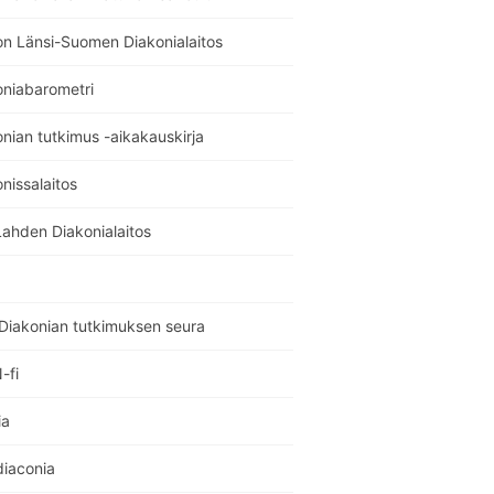
on Länsi-Suomen Diakonialaitos
oniabarometri
nian tutkimus -aikakauskirja
nissalaitos
Lahden Diakonialaitos
Diakonian tutkimuksen seura
-fi
ia
diaconia