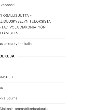
 vapaasti
I OSALLISUUTTA –
LLISUUSKYSELYN TULOKSISTA
TAVIIVOJA DIAKONIATYÖN
TTÄMISEEN
s uskoa työpaikalla
OLKUJA
nda2030
as
nia Journal
 Diakonia-ammattikorkeakoulu