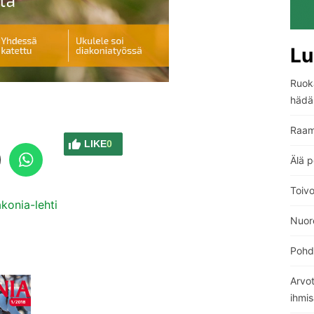
Lu
Ruoka
hädä
Raam
LIKE
0
Älä p
Toiv
konia-lehti
Nuore
Pohdi
Arvo
ihmi