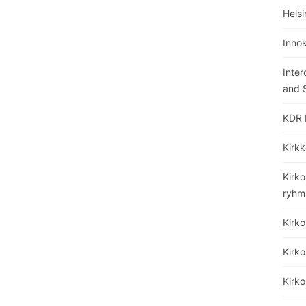
Helsi
Inno
Inter
and S
KDR 
Kirkk
Kirko
ryhm
Kirk
Kirko
Kirk