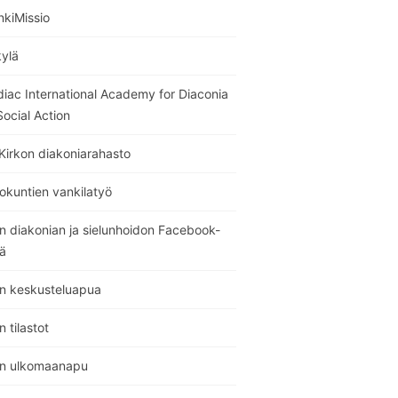
nkiMissio
kylä
diac International Academy for Diaconia
ocial Action
Kirkon diakoniarahasto
okuntien vankilatyö
n diakonian ja sielunhoidon Facebook-
ä
on keskusteluapua
n tilastot
on ulkomaanapu