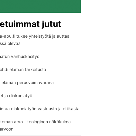
etuimmat jutut
-apu.fi tukee yhteistyötä ja auttaa
ssä olevaa
atun vanhuskäsitys
ohdi elämän tarkoitusta
o elämän perusvoimavarana
t ja diakoniatyö
ntaa diakoniatyön vastuusta ja etiikasta
ttoman arvo – teologinen näkökulma
sarvoon