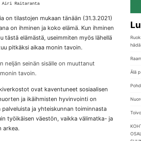
 Airi Raitaranta
 on tilastojen mukaan tänään (31.3.2021)
Lu
kana on ihminen ja koko elämä. Kun ihminen
stu tästä elämästä, useimmiten myös lähellä
Ruoka
hädä
tuu pitkäksi aikaa monin tavoin.
Raam
 neljän seinän sisälle on muuttanut
Älä p
a monin tavoin.
Pohdi
ukiverkostot ovat kaventuneet sosiaalisen
nuorten ja ikäihmisten hyvinvointi on
Nuore
 palveluista ja yhteiskunnan toiminnasta
Toiv
n työikäisen väestön, vaikka välimatka- ja
KOHT
 arkea.
OSA