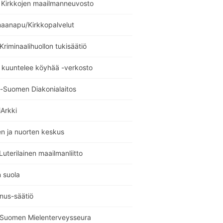
Kirkkojen maailmanneuvosto
maanapu/Kirkkopalvelut
 Kriminaalihuollon tukisäätiö
 kuuntelee köyhää -verkosto
i-Suomen Diakonialaitos
Arkki
n ja nuorten keskus
uterilainen maailmanliitto
 suola
nus-säätiö
i Suomen Mielenterveysseura