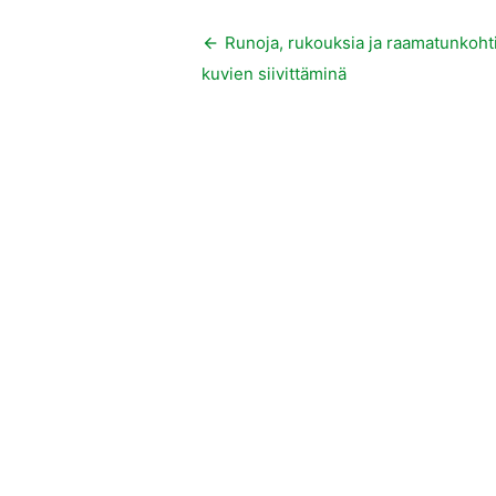
Artikkelien
Runoja, rukouksia ja raamatunkoht
kuvien siivittäminä
selaus