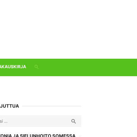
AKAUSKIRJA
 JUTTUA
ch
SEARCH

KONIA JA SIELUNHOITO SOMESSA