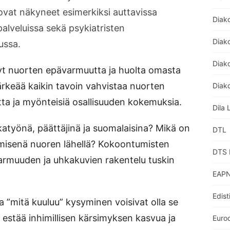
vat näkyneet esimerkiksi auttavissa
Diak
palveluissa sekä psykiatristen
Diak
ussa.
Diako
nnyt nuorten epävarmuutta ja huolta omasta
tärkeää kaikin tavoin vahvistaa nuorten
Diako
tta ja myönteisiä osallisuuden kokemuksia.
Dila 
katyönä, päättäjinä ja suomalaisina? Mikä on
DTL
ihmisenä nuoren lähellä? Kokoontumisten
DTS 
rmuuden ja uhkakuvien rakentelu tuskin
EAPN
Edist
a ”mitä kuuluu” kysyminen voisivat olla se
n estää inhimillisen kärsimyksen kasvua ja
Euro