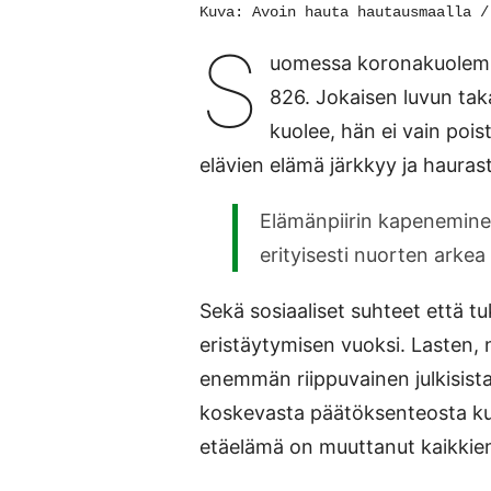
Kuva: Avoin hauta hautausmaalla /
S
uomessa koronakuolemia
826. Jokaisen luvun ta
kuolee, hän ei vain poi
elävien elämä järkkyy ja hauras
Elämänpiirin kapeneminen
erityisesti nuorten arke
Sekä sosiaaliset suhteet että t
eristäytymisen vuoksi. Lasten, 
enemmän riippuvainen julkisista
koskevasta päätöksenteosta kui
etäelämä on muuttanut kaikkien