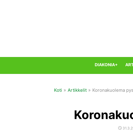
Skip
to
content
DIAKONIA+
ART
»
»
Koti
Artikkelit
Koronakuolema pys
Koronakuo
POST
31.3.
ON