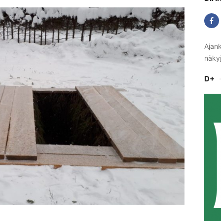
Ajank
näkyj
D+