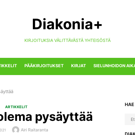
Diakonia+
KIRJOITUKSIA VÄLITTÄVÄSTÄ YHTEISÖSTÄ
IKKELIT
PÄÄKIRJOITUKSET
KIRJAT
SIELUNHOIDON AIK
äyttää
HAE
ARTIKKELIT
lema pysäyttää
Sear
for:
Author
Airi Raitaranta
ED
2021
DIA