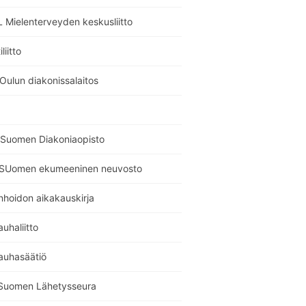
 Mielenterveyden keskusliitto
liitto
Oulun diakonissalaitos
Suomen Diakoniaopisto
SUomen ekumeeninen neuvosto
nhoidon aikakauskirja
auhaliitto
auhasäätiö
Suomen Lähetysseura