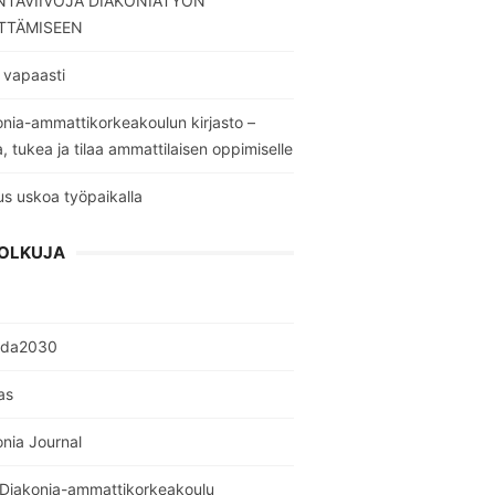
TAVIIVOJA DIAKONIATYÖN
TTÄMISEEN
 vapaasti
nia-ammattikorkeakoulun kirjasto –
a, tukea ja tilaa ammattilaisen oppimiselle
s uskoa työpaikalla
OLKUJA
nda2030
as
nia Journal
 Diakonia-ammattikorkeakoulu