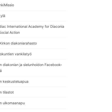
nkiMissio
kylä
diac International Academy for Diaconia
ocial Action
Kirkon diakoniarahasto
okuntien vankilatyö
n diakonian ja sielunhoidon Facebook-
ä
on keskusteluapua
n tilastot
on ulkomaanapu