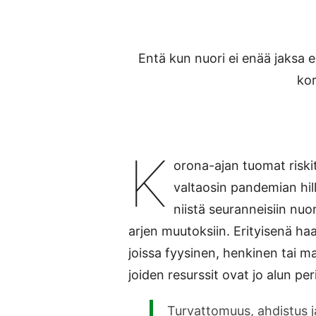
Entä kun nuori ei enää jaksa e
ko
K
orona-ajan tuomat riskit 
valtaosin pandemian hilli
niistä seuranneisiin nuo
arjen muutoksiin. Erityisenä ha
joissa fyysinen, henkinen tai ma
joiden resurssit ovat jo alun pe
Turvattomuus, ahdistus j