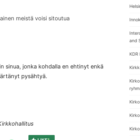
Helsi
kainen meistä voisi sitoutua
Inno
Inter
and S
KDR 
in sinua, jonka kohdalla en ehtinyt enkä
Kirkk
rtänyt pysähtyä.
Kirko
ryhm
Kirk
Kirko
Kirkkohallitus
Kirk