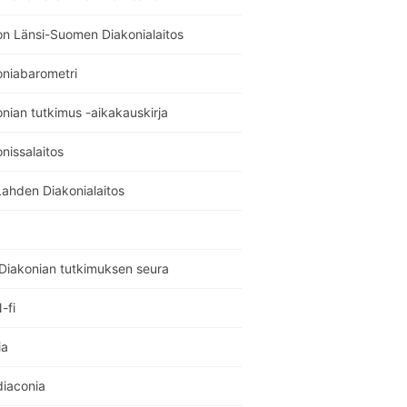
on Länsi-Suomen Diakonialaitos
oniabarometri
nian tutkimus -aikakauskirja
nissalaitos
Lahden Diakonialaitos
Diakonian tutkimuksen seura
-fi
ia
diaconia