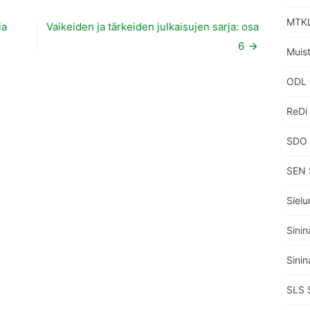
MTKL
ia
Vaikeiden ja tärkeiden julkaisujen sarja: osa
6
Muisti
ODL 
ReDi
SDO 
SEN 
Sielu
Sinin
Sinin
SLS 