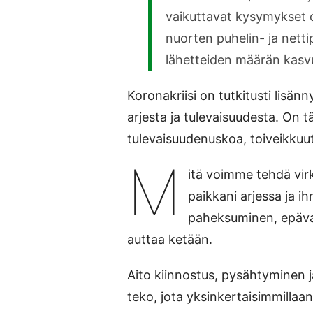
vaikuttavat kysymykset o
nuorten puhelin- ja netti
lähetteiden määrän kasv
Koronakriisi on tutkitusti lisä
arjesta ja tulevaisuudesta. On 
tulevaisuudenuskoa, toiveikkuu
M
itä voimme tehdä vir
paikkani arjessa ja 
paheksuminen, epäva
auttaa ketään.
Aito kiinnostus, pysähtyminen j
teko, jota yksinkertaisimmillaa