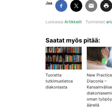
Jaa
Luokassa
Artikkelit
Tunnisteet
er
Saatat myös pitää:
Tuoretta
New Practice
tutkimustietoa
Diaconia –
diakoniasta
Kansainvälis
diakoniasemi
oman työpö
äärellä