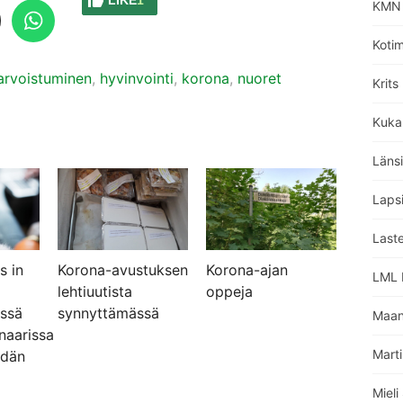
LIKE
1
KMN 
Koti
iarvoistuminen
,
hyvinvointi
,
korona
,
nuoret
Krits
Kuka
Läns
Lapsi
Laste
s in
Korona-avustuksen
Korona-ajan
LML L
lehtiuutista
oppeja
essä
synnyttämässä
Maan
naarissa
Marti
ydän
Miel