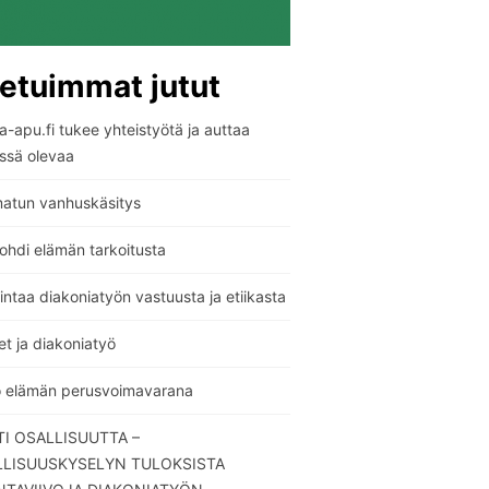
etuimmat jutut
-apu.fi tukee yhteistyötä ja auttaa
ssä olevaa
atun vanhuskäsitys
ohdi elämän tarkoitusta
ntaa diakoniatyön vastuusta ja etiikasta
t ja diakoniatyö
o elämän perusvoimavarana
I OSALLISUUTTA –
LLISUUSKYSELYN TULOKSISTA