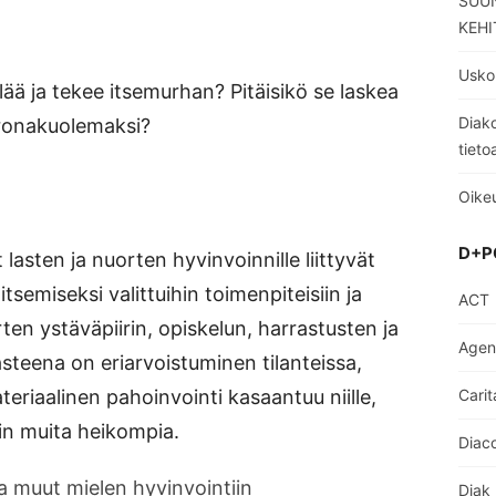
SUUN
KEHI
Usko
lää ja tekee itsemurhan? Pitäisikö se laskea
Diako
ronakuolemaksi?
tieto
Oikeu
D+P
lasten ja nuorten hyvinvoinnille liittyvät
tsemiseksi valittuihin toimenpiteisiin ja
ACT
rten ystäväpiirin, opiskelun, harrastusten ja
Age
asteena on eriarvoistuminen tilanteissa,
teriaalinen pahoinvointi kasaantuu niille,
Carit
rin muita heikompia.
Diaco
a muut mielen hyvinvointiin
Diak