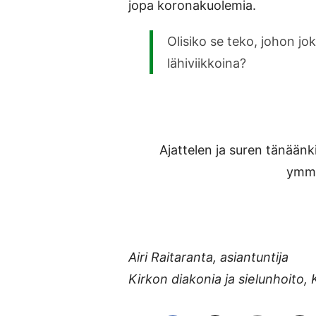
jopa koronakuolemia.
Olisiko se teko, johon jo
lähiviikkoina?
Ajattelen ja suren tänäänk
ymmä
Airi Raitaranta, asiantuntija
Kirkon diakonia ja sielunhoito, 