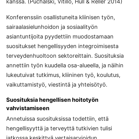
kanssa. (Puchalski, Vitillo, Hull & Reller 2014)
Konferenssiin osallistuneita kliinisen työn,
sairaalasielunhoidon ja sosiaalityön
asiantuntijoita pyydettiin muodostamaan
suositukset hengellisyyden integroimisesta
terveydenhuoltoon sektoreittain. Suosituksia
annettiin työn kuudella osa-alueella, ja näihin
lukeutuivat tutkimus, kliininen työ, koulutus,
vaikuttamistyö, viestintä ja yhteisötyö.
Suosituksia hengellisen hoitotyön
vahvistamiseen
Annetuissa suosituksissa todettiin, että
hengellisyyttä ja terveyttä tutkivien tulisi
jatkossa keskittyä vertaisarvioidun