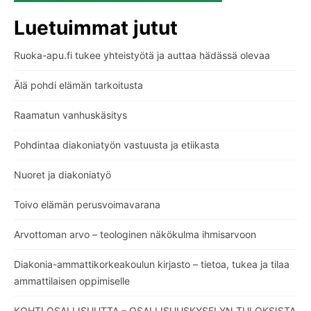
Luetuimmat jutut
Ruoka-apu.fi tukee yhteistyötä ja auttaa hädässä olevaa
Älä pohdi elämän tarkoitusta
Raamatun vanhuskäsitys
Pohdintaa diakoniatyön vastuusta ja etiikasta
Nuoret ja diakoniatyö
Toivo elämän perusvoimavarana
Arvottoman arvo – teologinen näkökulma ihmisarvoon
Diakonia-ammattikorkeakoulun kirjasto – tietoa, tukea ja tilaa
ammattilaisen oppimiselle
KOHTI OSALLISUUTTA – OSALLISUUSKYSELYN TULOKSISTA