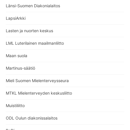
Länsi-Suomen Diakonialaitos
LapsiArkki
Lasten ja nuorten keskus
LML Luterilainen maailmanliitto
Maan suola
Martinus-säätiö
Mieli Suomen Mielenterveysseura
MTKL Mielenterveyden keskusliitto
Muistiliitto
ODL Oulun diakonissalaitos