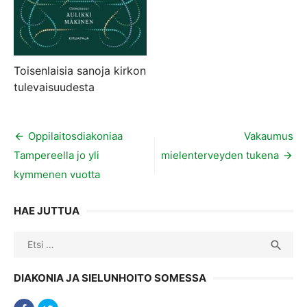
Toisenlaisia sanoja kirkon
tulevaisuudesta
Artikkelien
Oppilaitosdiakoniaa
Vakaumus
Tampereella jo yli
mielenterveyden tukena
selaus
kymmenen vuotta
HAE JUTTUA
Search
SEA

for:
DIAKONIA JA SIELUNHOITO SOMESSA