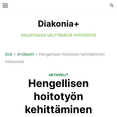
Skip
to
content
Diakonia+
KIRJOITUKSIA VÄLITTÄVÄSTÄ YHTEISÖSTÄ
»
»
Koti
Artikkelit
Hengellisen hoitotyön kehittäminen
liikkeessä
ARTIKKELIT
Hengellisen
hoitotyön
kehittäminen