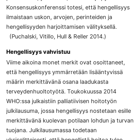
Konsensuskonferenssi totesi, että hengellisyys
ilmaistaan uskon, arvojen, perinteiden ja
hengellisyyden harjoittamisen välityksellä.
(Puchalski, Vitillo, Hull & Reller 2014.)
Hengellisyys vahvistuu
Viime aikoina monet merkit ovat osoittaneet,
että hengellisyys ymmärretään lisääntyvissä
määrin merkittävänä osana laadukasta
terveydenhuoltotyötä. Toukokuussa 2014
WHO:ssa julkaistiin palliatiivisen hoitotyön
julkilausuma, jossa hengellisyys nostetaan esille
merkittävänä kuolevan potilaan lohdun ja turvan
tuojana. Julkilausumassa todetaan
yksiselitteisesti, että hengellistä hoitoa tulee