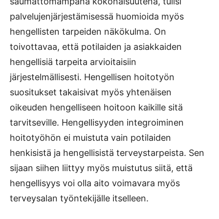
saumattomampana kokonaisuutena, tulisi
palvelujenjärjestämisessä huomioida myös
hengellisten tarpeiden näkökulma. On
toivottavaa, että potilaiden ja asiakkaiden
hengellisiä tarpeita arvioitaisiin
järjestelmällisesti. Hengellisen hoitotyön
suositukset takaisivat myös yhtenäisen
oikeuden hengelliseen hoitoon kaikille sitä
tarvitseville. Hengellisyyden integroiminen
hoitotyöhön ei muistuta vain potilaiden
henkisistä ja hengellisistä terveystarpeista. Sen
sijaan siihen liittyy myös muistutus siitä, että
hengellisyys voi olla aito voimavara myös
terveysalan työntekijälle itselleen.