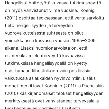
Hengellistä hoitotyötä kuvaava tutkimusnäyttö
on myös vahvistunut viime vuosina. Koenig
(2011) osoittaa teoksessaan, että vertaisarvioitu
tieto hengellisyyden ja terveyden
vuorovaikutteisesta suhteesta on ollut
voimakkaassa kasvussa vuosien 1965‒2009
aikana. Lisäksi huomionarvoista on, että
esimerkiksi mielenterveyttä kuvaavissa
tutkimuksissa hengellisyydellä on kyetty
osoittamaan lähestulkoon vain positiivisia
vaikutuksia asiakkaiden hyvinvointiin. Lisäksi
monet merkittävät Koenigin (2011) ja Puchalskin
(2010) käsikirjanomaiset teokset hengellisyyden
merkityksestä ovat vahvistaneet terveysalalla
työskentelevien positiivista käsitystä