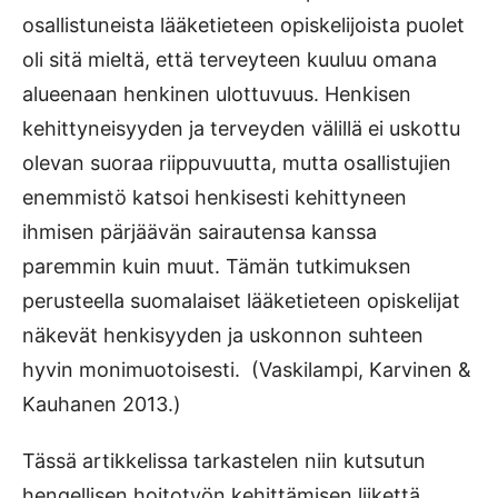
osallistuneista lääketieteen opiskelijoista puolet
oli sitä mieltä, että terveyteen kuuluu omana
alueenaan henkinen ulottuvuus. Henkisen
kehittyneisyyden ja terveyden välillä ei uskottu
olevan suoraa riippuvuutta, mutta osallistujien
enemmistö katsoi henkisesti kehittyneen
ihmisen pärjäävän sairautensa kanssa
paremmin kuin muut. Tämän tutkimuksen
perusteella suomalaiset lääketieteen opiskelijat
näkevät henkisyyden ja uskonnon suhteen
hyvin monimuotoisesti. (Vaskilampi, Karvinen &
Kauhanen 2013.)
Tässä artikkelissa tarkastelen niin kutsutun
hengellisen hoitotyön kehittämisen liikettä.