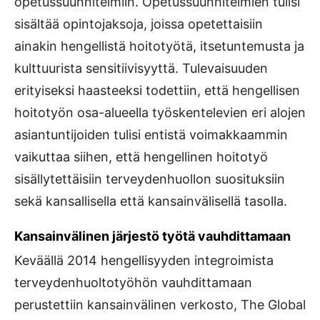
opetussuunnitelmiin. Opetussuunnitelmien tulisi
sisältää opintojaksoja, joissa opetettaisiin
ainakin hengellistä hoitotyötä, itsetuntemusta ja
kulttuurista sensitiivisyyttä. Tulevaisuuden
erityiseksi haasteeksi todettiin, että hengellisen
hoitotyön osa-alueella työskentelevien eri alojen
asiantuntijoiden tulisi entistä voimakkaammin
vaikuttaa siihen, että hengellinen hoitotyö
sisällytettäisiin terveydenhuollon suosituksiin
sekä kansallisella että kansainvälisellä tasolla.
Kansainvälinen järjestö työtä vauhdittamaan
Keväällä 2014 hengellisyyden integroimista
terveydenhuoltotyöhön vauhdittamaan
perustettiin kansainvälinen verkosto, The Global