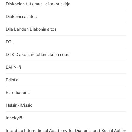
Diakonian tutkimus -aikakauskirja
Diakonissalaitos
Dila Lahden Diakonialaitos
DTL
DTS Diakonian tutkimuksen seura
EAPN-fi
Edistia
Eurodiaconia
HelsinkiMissio
Innokylä
Interdiac International Academy for Diaconia and Social Action