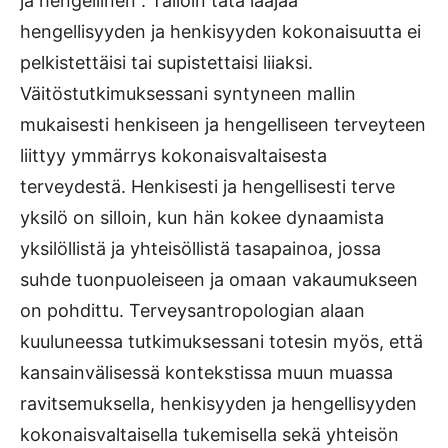
ja hengellinen”. Tällöin tätä laajaa
hengellisyyden ja henkisyyden kokonaisuutta ei
pelkistettäisi tai supistettaisi liiaksi.
Väitöstutkimuksessani syntyneen mallin
mukaisesti henkiseen ja hengelliseen terveyteen
liittyy ymmärrys kokonaisvaltaisesta
terveydestä. Henkisesti ja hengellisesti terve
yksilö on silloin, kun hän kokee dynaamista
yksilöllistä ja yhteisöllistä tasapainoa, jossa
suhde tuonpuoleiseen ja omaan vakaumukseen
on pohdittu. Terveysantropologian alaan
kuuluneessa tutkimuksessani totesin myös, että
kansainvälisessä kontekstissa muun muassa
ravitsemuksella, henkisyyden ja hengellisyyden
kokonaisvaltaisella tukemisella sekä yhteisön