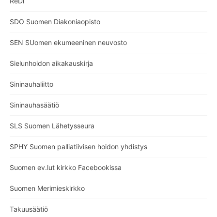
ReDi
SDO Suomen Diakoniaopisto
SEN SUomen ekumeeninen neuvosto
Sielunhoidon aikakauskirja
Sininauhaliitto
Sininauhasäätiö
SLS Suomen Lähetysseura
SPHY Suomen palliatiivisen hoidon yhdistys
Suomen ev.lut kirkko Facebookissa
Suomen Merimieskirkko
Takuusäätiö