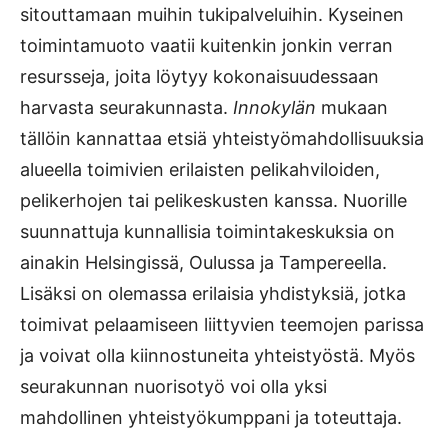
sitouttamaan muihin tukipalveluihin. Kyseinen
toimintamuoto vaatii kuitenkin jonkin verran
resursseja, joita löytyy kokonaisuudessaan
harvasta seurakunnasta.
Innokylän
mukaan
tällöin kannattaa etsiä yhteistyömahdollisuuksia
alueella toimivien erilaisten pelikahviloiden,
pelikerhojen tai pelikeskusten kanssa. Nuorille
suunnattuja kunnallisia toimintakeskuksia on
ainakin Helsingissä, Oulussa ja Tampereella.
Lisäksi on olemassa erilaisia yhdistyksiä, jotka
toimivat pelaamiseen liittyvien teemojen parissa
ja voivat olla kiinnostuneita yhteistyöstä. Myös
seurakunnan nuorisotyö voi olla yksi
mahdollinen yhteistyökumppani ja toteuttaja.