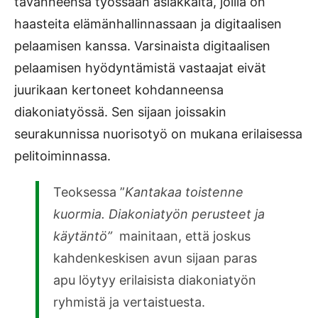
tavanneensa työssään asiakkaita, joilla on
haasteita elämänhallinnassaan ja digitaalisen
pelaamisen kanssa. Varsinaista digitaalisen
pelaamisen hyödyntämistä vastaajat eivät
juurikaan kertoneet kohdanneensa
diakoniatyössä. Sen sijaan joissakin
seurakunnissa nuorisotyö on mukana erilaisessa
pelitoiminnassa.
Teoksessa ”
Kantakaa toistenne
kuormia.
Diakoniatyön perusteet ja
käytäntö”
mainitaan, että joskus
kahdenkeskisen avun sijaan paras
apu löytyy erilaisista diakoniatyön
ryhmistä ja vertaistuesta.