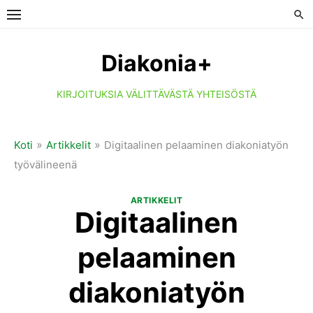
Skip
to
content
Diakonia+
KIRJOITUKSIA VÄLITTÄVÄSTÄ YHTEISÖSTÄ
»
»
Koti
Artikkelit
Digitaalinen pelaaminen diakoniatyön
työvälineenä
ARTIKKELIT
Digitaalinen
pelaaminen
diakoniatyön