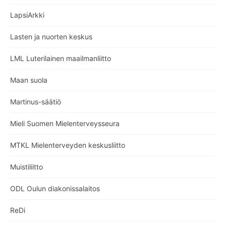
LapsiArkki
Lasten ja nuorten keskus
LML Luterilainen maailmanliitto
Maan suola
Martinus-säätiö
Mieli Suomen Mielenterveysseura
MTKL Mielenterveyden keskusliitto
Muistiliitto
ODL Oulun diakonissalaitos
ReDi