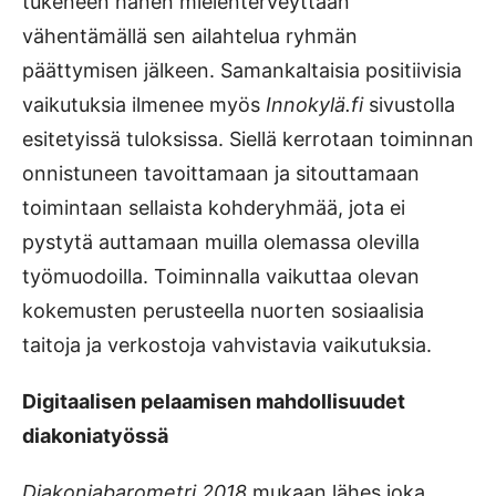
tukeneen hänen mielenterveyttään
vähentämällä sen ailahtelua ryhmän
päättymisen jälkeen. Samankaltaisia positiivisia
vaikutuksia ilmenee myös
Innokylä.fi
sivustolla
esitetyissä tuloksissa. Siellä kerrotaan toiminnan
onnistuneen tavoittamaan ja sitouttamaan
toimintaan sellaista kohderyhmää, jota ei
pystytä auttamaan muilla olemassa olevilla
työmuodoilla. Toiminnalla vaikuttaa olevan
kokemusten perusteella nuorten sosiaalisia
taitoja ja verkostoja vahvistavia vaikutuksia.
Digitaalisen pelaamisen mahdollisuudet
diakoniatyössä
Diakoniabarometri 2018
mukaan lähes joka