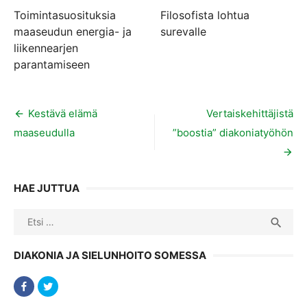
Toimintasuosituksia
Filosofista lohtua
maaseudun energia- ja
surevalle
liikennearjen
parantamiseen
Artikkelien
Kestävä elämä
Vertaiskehittäjistä
maaseudulla
”boostia” diakoniatyöhön
selaus
HAE JUTTUA
Search
SEA

for:
DIAKONIA JA SIELUNHOITO SOMESSA