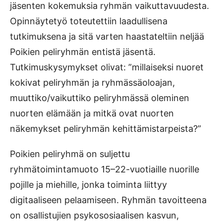
jäsenten kokemuksia ryhmän vaikuttavuudesta.
Opinnäytetyö toteutettiin laadullisena
tutkimuksena ja sitä varten haastateltiin neljää
Poikien peliryhmän entistä jäsentä.
Tutkimuskysymykset olivat: ”millaiseksi nuoret
kokivat peliryhmän ja ryhmässäoloajan,
muuttiko/vaikuttiko peliryhmässä oleminen
nuorten elämään ja mitkä ovat nuorten
näkemykset peliryhmän kehittämistarpeista?”
Poikien peliryhmä on suljettu
ryhmätoimintamuoto 15–22-vuotiaille nuorille
pojille ja miehille, jonka toiminta liittyy
digitaaliseen pelaamiseen. Ryhmän tavoitteena
on osallistujien psykososiaalisen kasvun,