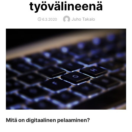
työvälineenä
Author
Juho Takalo
POSTED
6.3.2020
ON
Mitä on digitaalinen pelaaminen?