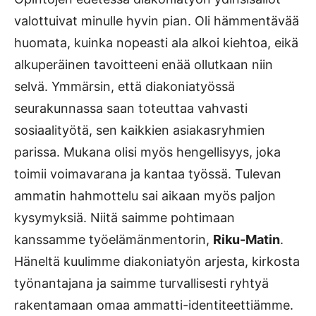
valottuivat minulle hyvin pian. Oli hämmentävää
huomata, kuinka nopeasti ala alkoi kiehtoa, eikä
alkuperäinen tavoitteeni enää ollutkaan niin
selvä. Ymmärsin, että diakoniatyössä
seurakunnassa saan toteuttaa vahvasti
sosiaalityötä, sen kaikkien asiakasryhmien
parissa. Mukana olisi myös hengellisyys, joka
toimii voimavarana ja kantaa työssä. Tulevan
ammatin hahmottelu sai aikaan myös paljon
kysymyksiä. Niitä saimme pohtimaan
kanssamme työelämänmentorin,
Riku-Matin
.
Häneltä kuulimme diakoniatyön arjesta, kirkosta
työnantajana ja saimme turvallisesti ryhtyä
rakentamaan omaa ammatti-identiteettiämme.