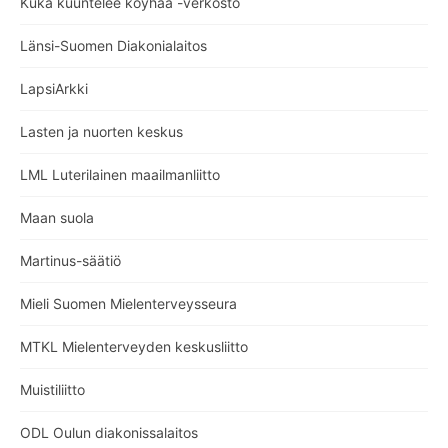
Kuka kuuntelee köyhää -verkosto
Länsi-Suomen Diakonialaitos
LapsiArkki
Lasten ja nuorten keskus
LML Luterilainen maailmanliitto
Maan suola
Martinus-säätiö
Mieli Suomen Mielenterveysseura
MTKL Mielenterveyden keskusliitto
Muistiliitto
ODL Oulun diakonissalaitos