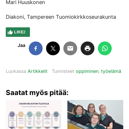
Mari Huuskonen
Diakoni, Tampereen Tuomiokirkkoseurakunta
LIKE
2
Jaa
Luokassa
Artikkelit
Tunnisteet
oppiminen
,
työelämä
Saatat myös pitää: