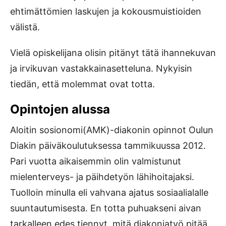
ehtimättömien laskujen ja kokousmuistioiden
välistä.
Vielä opiskelijana olisin pitänyt tätä ihannekuvan
ja irvikuvan vastakkainasetteluna. Nykyisin
tiedän, että molemmat ovat totta.
Opintojen alussa
Aloitin sosionomi(AMK)-diakonin opinnot Oulun
Diakin päiväkoulutuksessa tammikuussa 2012.
Pari vuotta aikaisemmin olin valmistunut
mielenterveys- ja päihdetyön lähihoitajaksi.
Tuolloin minulla eli vahvana ajatus sosiaalialalle
suuntautumisesta. En totta puhuakseni aivan
tarkalleen edes tiennyt, mitä diakoniatyö pitää