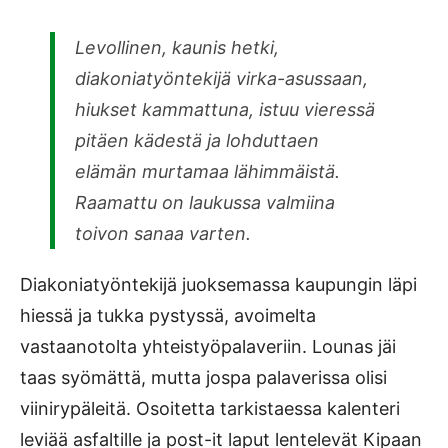
Levollinen, kaunis hetki,
diakoniatyöntekijä virka-asussaan,
hiukset kammattuna, istuu vieressä
pitäen kädestä ja lohduttaen
elämän murtamaa lähimmäistä.
Raamattu on laukussa valmiina
toivon sanaa varten.
Diakoniatyöntekijä juoksemassa kaupungin läpi
hiessä ja tukka pystyssä, avoimelta
vastaanotolta yhteistyöpalaveriin. Lounas jäi
taas syömättä, mutta jospa palaverissa olisi
viinirypäleitä. Osoitetta tarkistaessa kalenteri
leviää asfaltille ja post-it laput lentelevät Kipaan