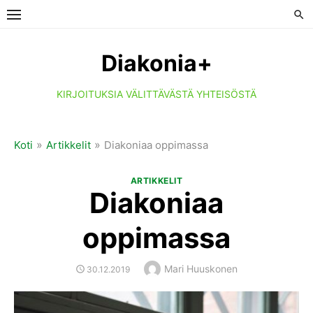
Skip
to
content
Diakonia+
KIRJOITUKSIA VÄLITTÄVÄSTÄ YHTEISÖSTÄ
»
»
Koti
Artikkelit
Diakoniaa oppimassa
ARTIKKELIT
Diakoniaa
oppimassa
Author
Mari Huuskonen
POSTED
30.12.2019
ON