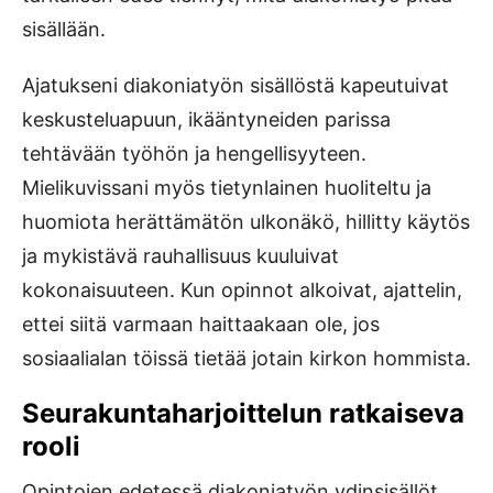
sisällään.
Ajatukseni diakoniatyön sisällöstä kapeutuivat
keskusteluapuun, ikääntyneiden parissa
tehtävään työhön ja hengellisyyteen.
Mielikuvissani myös tietynlainen huoliteltu ja
huomiota herättämätön ulkonäkö, hillitty käytös
ja mykistävä rauhallisuus kuuluivat
kokonaisuuteen. Kun opinnot alkoivat, ajattelin,
ettei siitä varmaan haittaakaan ole, jos
sosiaalialan töissä tietää jotain kirkon hommista.
Seurakuntaharjoittelun ratkaiseva
rooli
Opintojen edetessä diakoniatyön ydinsisällöt