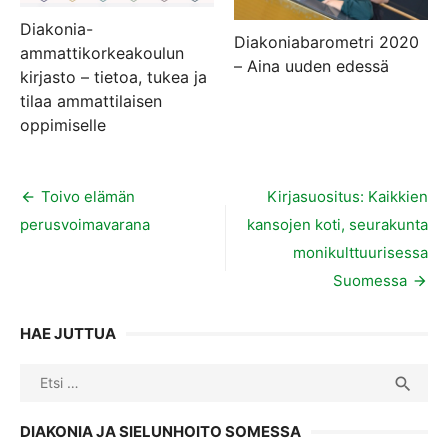
Diakonia-
Diakoniabarometri 2020
ammattikorkeakoulun
– Aina uuden edessä
kirjasto – tietoa, tukea ja
tilaa ammattilaisen
oppimiselle
Artikkelien
Toivo elämän
Kirjasuositus: Kaikkien
perusvoimavarana
kansojen koti, seurakunta
selaus
monikulttuurisessa
Suomessa
HAE JUTTUA
Search
SEA

for:
DIAKONIA JA SIELUNHOITO SOMESSA