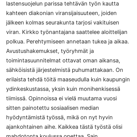
lastensuojelun parissa tehtävän työn kautta
kahteen diakonian viransijaisuuteen, joiden
jälkeen kolmas seurakunta tarjosi vakituisen
viran. Kirkko työnantajana saattelee aloittelijan
polkua. Perehtymiseen annetaan tukea ja aikaa.
Avustushakemukset, työryhmät ja
toimintasuunnitelmat ottavat oman aikansa,
sähköisistä järjestelmistä puhumattakaan. On
erilaista tehdä töitä maaseudulla kuin kaupungin
ydinkeskustassa, yksin kuin monihenkisessä
tiimissä. Opinnoissa ei vielä muutama vuosi
sitten painotettu sosiaalisen median
hyödyntämistä työssä, mikä on nyt hyvin
ajankohtainen aihe. Kaikkea tästä työstä olisi
mahdotonta koulussa opettaa. Sain