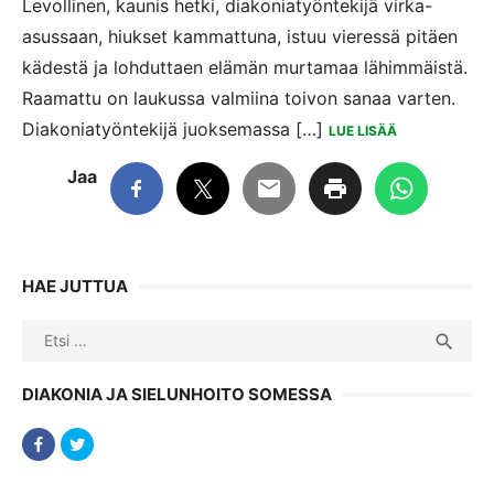
Levollinen, kaunis hetki, diakoniatyöntekijä virka-
asussaan, hiukset kammattuna, istuu vieressä pitäen
kädestä ja lohduttaen elämän murtamaa lähimmäistä.
Raamattu on laukussa valmiina toivon sanaa varten.
Diakoniatyöntekijä juoksemassa […]
LUE LISÄÄ
Jaa
HAE JUTTUA
Search
SEA

for:
DIAKONIA JA SIELUNHOITO SOMESSA