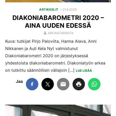
POSTED
ARTIKKELIT
21.9.2020
ON
DIAKONIABAROMETRI 2020 –
AINA UUDEN EDESSÄ
AUTHOR
AIRI RAITARANTA
Kuva: tutkijat Pirjo Paloviita, Hanna Alava, Anni
Nikkanen ja Auli Kela Nyt valmistunut
Diakoniabarometri 2020 on järjestyksessä
yhdestoista diakoniabarometri. Diakoniatyön arkea
on tutkittu säännöllisin väliajoin […]
LUE LISÄÄ
Jaa