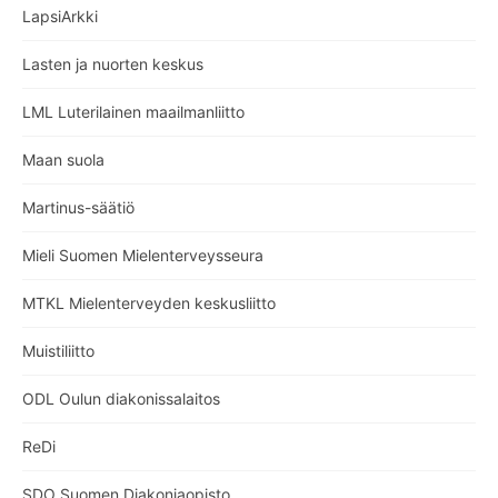
LapsiArkki
Lasten ja nuorten keskus
LML Luterilainen maailmanliitto
Maan suola
Martinus-säätiö
Mieli Suomen Mielenterveysseura
MTKL Mielenterveyden keskusliitto
Muistiliitto
ODL Oulun diakonissalaitos
ReDi
SDO Suomen Diakoniaopisto