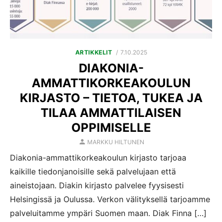
POSTED
ARTIKKELIT
7.10.2025
ON
DIAKONIA-
AMMATTIKORKEAKOULUN
KIRJASTO – TIETOA, TUKEA JA
TILAA AMMATTILAISEN
OPPIMISELLE
AUTHOR
MARKKU HILTUNEN
Diakonia-ammattikorkeakoulun kirjasto tarjoaa
kaikille tiedonjanoisille sekä palvelujaan että
aineistojaan. Diakin kirjasto palvelee fyysisesti
Helsingissä ja Oulussa. Verkon välityksellä tarjoamme
palveluitamme ympäri Suomen maan. Diak Finna […]