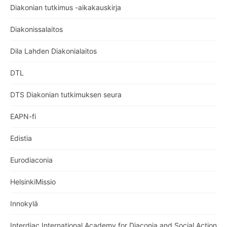
Diakonian tutkimus -aikakauskirja
Diakonissalaitos
Dila Lahden Diakonialaitos
DTL
DTS Diakonian tutkimuksen seura
EAPN-fi
Edistia
Eurodiaconia
HelsinkiMissio
Innokylä
Interdiac International Academy for Diaconia and Social Action