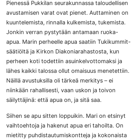
Pienessä Pukkilan seurakunnassa taloudellisen
avustamisen varat ovat pienet. Auttaminen on
kuuntelemista, rinnalla kulkemista, tukemista.
Jonkin verran pystytään antamaan ruoka-
apua. Marin perheelle apua saatiin Tukikummit-
säätiöltä ja Kirkon Diakoniarahastosta, kun
perheen koti todettiin asuinkelvottomaksi ja
lähes kaikki talossa ollut omaisuus menetettiin.
Näillä avustuksilla oli tärkeä merkitys – ei
niinkään rahallisesti, vaan uskon ja toivon
säilyttäjinä: että apua on, ja sitä saa.
Siihen se apu sitten loppuikin. Mari on etsinyt
vaihtoehtoja ja hakenut apua eri tahoilta. On
mietitty puhdistautumiskontteja ja kokonaista