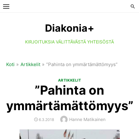
Skip
to
content
Diakonia+
KIRJOITUKSIA VÄLITTÄVÄSTÄ YHTEISÖSTÄ
»
»
Koti
Artikkelit
”Pahinta on ymmärtämättömyys”
ARTIKKELIT
”Pahinta on
ymmärtämättömyys”
Author
Hanne Matikainen
POSTED
6.3.2018
ON