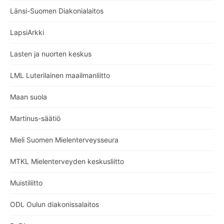
Länsi-Suomen Diakonialaitos
LapsiArkki
Lasten ja nuorten keskus
LML Luterilainen maailmanliitto
Maan suola
Martinus-säätiö
Mieli Suomen Mielenterveysseura
MTKL Mielenterveyden keskusliitto
Muistiliitto
ODL Oulun diakonissalaitos