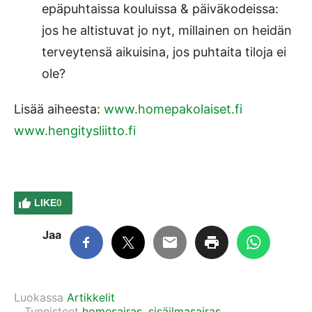
epäpuhtaissa kouluissa & päiväkodeissa:
jos he altistuvat jo nyt, millainen on heidän
terveytensä aikuisina, jos puhtaita tiloja ei
ole?
Lisää aiheesta:
www.homepakolaiset.fi
www.hengitysliitto.fi
LIKE
0
Jaa
Luokassa
Artikkelit
Tunnisteet
homesairas
,
sisäilmasairas