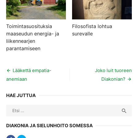
Toimintasuosituksia
Filosofista lohtua
maaseudun energia- ja
surevalle
liikennearjen
parantamiseen
Artikkelien
Lääkettä empatia-
Joko luit tuoreen
anemiaan
Diakonian?
selaus
HAE JUTTUA
Search
SEA

for:
DIAKONIA JA SIELUNHOITO SOMESSA