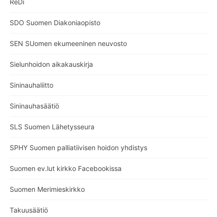
ReDi
SDO Suomen Diakoniaopisto
SEN SUomen ekumeeninen neuvosto
Sielunhoidon aikakauskirja
Sininauhaliitto
Sininauhasäätiö
SLS Suomen Lähetysseura
SPHY Suomen palliatiivisen hoidon yhdistys
Suomen ev.lut kirkko Facebookissa
Suomen Merimieskirkko
Takuusäätiö