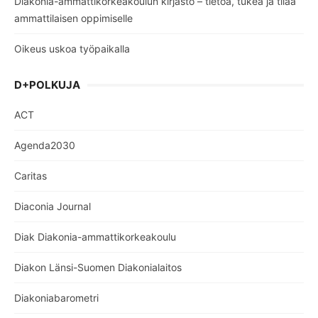
Diakonia-ammattikorkeakoulun kirjasto – tietoa, tukea ja tilaa
ammattilaisen oppimiselle
Oikeus uskoa työpaikalla
D+POLKUJA
ACT
Agenda2030
Caritas
Diaconia Journal
Diak Diakonia-ammattikorkeakoulu
Diakon Länsi-Suomen Diakonialaitos
Diakoniabarometri