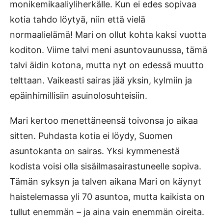
monikemikaaliyliherkälle. Kun ei edes sopivaa
kotia tahdo löytyä, niin että vielä
normaalielämä! Mari on ollut kohta kaksi vuotta
koditon. Viime talvi meni asuntovaunussa, tämä
talvi äidin kotona, mutta nyt on edessä muutto
telttaan. Vaikeasti sairas jää yksin, kylmiin ja
epäinhimillisiin asuinolosuhteisiin.
Mari kertoo menettäneensä toivonsa jo aikaa
sitten. Puhdasta kotia ei löydy, Suomen
asuntokanta on sairas. Yksi kymmenestä
kodista voisi olla sisäilmasairastuneelle sopiva.
Tämän syksyn ja talven aikana Mari on käynyt
haistelemassa yli 70 asuntoa, mutta kaikista on
tullut enemmän – ja aina vain enemmän oireita.