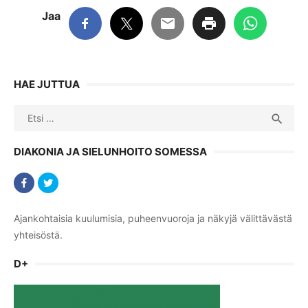
Jaa
HAE JUTTUA
Search
SEA

for:
DIAKONIA JA SIELUNHOITO SOMESSA
Ajankohtaisia kuulumisia, puheenvuoroja ja näkyjä välittävästä
yhteisöstä.
D+