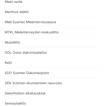
Maan suola
Martinus-säätiö
Mieli Suomen Mielenterveysseura
MTKL Mielenterveyden keskusliitto
Muistiliitto
ODL Oulun diakonissalaitos
ReDi
SDO Suomen Diakoniaopisto
SEN SUomen ekumeeninen neuvosto
Sielunhoidon aikakauskirja
Sininauhaliitto