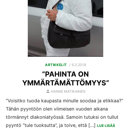
POSTED
ARTIKKELIT
6.3.2018
ON
”PAHINTA ON
YMMÄRTÄMÄTTÖMYYS”
AUTHOR
HANNE MATIKAINEN
”Voisitko tuoda kaupasta minulle soodaa ja etikkaa?”
Tähän pyyntöön olen viimeisen vuoden aikana
törmännyt diakoniatyössä. Samoin tutuksi on tullut
pyyntö ”tule tuoksutta”, ja toive, että […]
LUE LISÄÄ