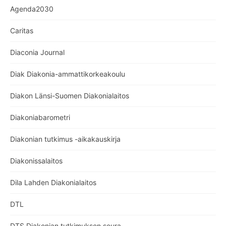
Agenda2030
Caritas
Diaconia Journal
Diak Diakonia-ammattikorkeakoulu
Diakon Länsi-Suomen Diakonialaitos
Diakoniabarometri
Diakonian tutkimus -aikakauskirja
Diakonissalaitos
Dila Lahden Diakonialaitos
DTL
DTS Diakonian tutkimuksen seura