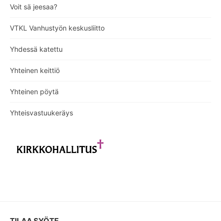
Voit sä jeesaa?
VTKL Vanhustyön keskusliitto
Yhdessä katettu
Yhteinen keittiö
Yhteinen pöytä
Yhteisvastuukeräys
TILAA SYÖTE