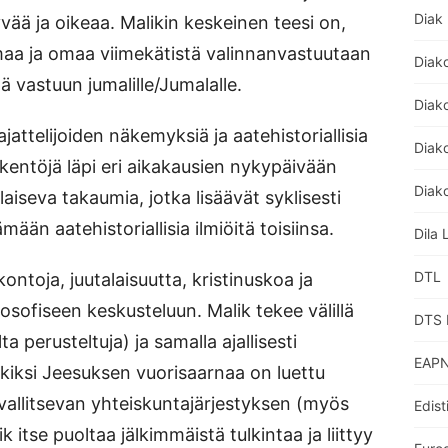
Diak
vää ja oikeaa. Malikin keskeinen teesi on,
maa ja omaa viimekätistä valinnanvastuutaan
Diak
ää vastuun jumalille/Jumalalle.
Diak
ajattelijoiden näkemyksiä ja aatehistoriallisia
Diako
kentöjä läpi eri aikakausien nykypäivään
Diako
seva takaumia, jotka lisäävät syklisesti
mään aatehistoriallisia ilmiöitä toisiinsa.
Dila 
DTL
ontoja, juutalaisuutta, kristinuskoa ja
ilosofiseen keskusteluun. Malik tekee välillä
DTS 
a perusteltuja) ja samalla ajallisesti
EAPN
rkiksi Jeesuksen vuorisaarnaa on luettu
 vallitsevan yhteiskuntajärjestyksen (myös
Edist
 itse puoltaa jälkimmäistä tulkintaa ja liittyy