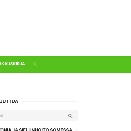
AKAUSKIRJA
 JUTTUA
ch
SEARCH

KONIA JA SIELUNHOITO SOMESSA