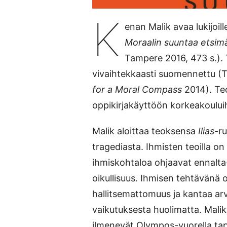
K
enan Malik avaa lukijoil
Moraalin suuntaa etsim
Tampere 2016, 473 s.). 
vivaihtekkaasti suomennettu (T
for a Moral Compass
2014). Teo
oppikirjakäyttöön korkeakoului
Malik aloittaa teoksensa
Ilias
-r
tragediasta. Ihmisten teoilla o
ihmiskohtaloa ohjaavat ennalta
oikullisuus. Ihmisen tehtävänä 
hallitsemattomuus ja kantaa ar
vaikutuksesta huolimatta. Mali
ilmenevät Olympos-vuorella ta