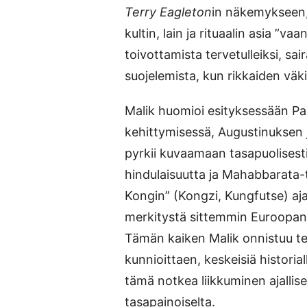
Terry Eagleton
in näkemykseen, 
kultin, lain ja rituaalin asia ”
toivottamista tervetulleiksi, sa
suojelemista, kun rikkaiden väki
Malik huomioi esityksessään Paav
kehittymisessä, Augustinuksen 
pyrkii kuvaamaan tasapuolisesti 
hindulaisuutta ja Mahabbarata-t
Kongin” (Kongzi, Kungfutse) ajat
merkitystä sittemmin Euroopan re
Tämän kaiken Malik onnistuu tek
kunnioittaen, keskeisiä historia
tämä notkea liikkuminen ajallises
tasapainoiselta.