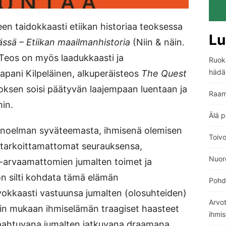
leen taidokkaasti etiikan historiaa teoksessa
Lu
ässä
– Etiikan maailmanhistoria
(Niin & näin.
Teos on myös laadukkaasti ja
Ruoka
hädä
apani Kilpeläinen, alkuperäisteos
The Quest
ksen soisi päätyvän laajempaan luentaan ja
Raam
hin.
Älä p
unoelman syväteemasta, ihmisenä olemisen
Toiv
n tarkoittamattomat seurauksensa,
Nuore
-arvaamattomien jumalten toimet ja
on silti kohdata tämä elämän
Pohdi
vokkaasti vastuunsa jumalten (olosuhteiden)
Arvo
kin mukaan ihmiselämän traagiset haasteet
ihmi
pahtuvana jumalten jatkuvana draamana.