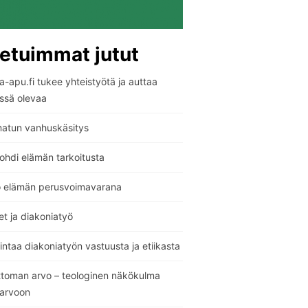
etuimmat jutut
-apu.fi tukee yhteistyötä ja auttaa
ssä olevaa
atun vanhuskäsitys
ohdi elämän tarkoitusta
o elämän perusvoimavarana
t ja diakoniatyö
ntaa diakoniatyön vastuusta ja etiikasta
ttoman arvo – teologinen näkökulma
sarvoon