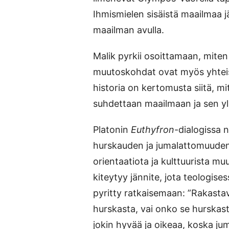
Ihmismielen sisäistä maailmaa 
maailman avulla.
Malik pyrkii osoittamaan, miten
muutoskohdat ovat myös yhteisk
historia on kertomusta siitä, m
suhdettaan maailmaan ja sen yll
Platonin
Euthyfron
-dialogissa 
hurskauden ja jumalattomuuden 
orientaatiota ja kulttuurista 
kiteytyy jännite, jota teologise
pyritty ratkaisemaan: ”Rakastav
hurskasta, vai onko se hurskasta
jokin hyvää ja oikeaa, koska jum