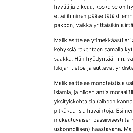
hyvää ja oikeaa, koska se on hy
ettei ihminen pääse tätä dilem
pakoon, vaikka yrittäisikin siirt
Malik esittelee ytimekkäästi eri 
kehyksiä rakentaen samalla kyt
saakka. Hän hyödyntää mm. valai
lukijan tietoa ja auttavat yhdistä
Malik esittelee monoteistisia usk
islamia, ja niiden antia moraalif
yksityiskohtaisia (aiheen kannalt
pitkäkaarisia havaintoja. Esime
mukautuvaisen passiivisesti tai
uskonnollisen) haastavana. Malik