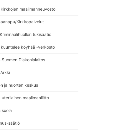
Kirkkojen maailmanneuvosto
maanapu/Kirkkopalvelut
 Kriminaalihuollon tukisäätiö
 kuuntelee köyhää -verkosto
i-Suomen Diakonialaitos
Arkki
n ja nuorten keskus
uterilainen maailmanliitto
 suola
nus-säätiö