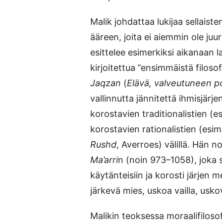
Malik johdattaa lukijaa sellaisten
ääreen, joita ei aiemmin ole juur
esittelee esimerkiksi aikanaan l
kirjoitettua ”ensimmäistä filoso
Jaqzan
(
Elävä, valveutuneen p
vallinnutta jännitettä ihmisjärj
korostavien traditionalistien (e
korostavien rationalistien (esim
Rushd
, Averroes) välillä. Hän n
Ma’arri
n (noin 973–1058), joka su
käytänteisiin ja korosti järjen m
järkevä mies, uskoa vailla, usko
Malikin teoksessa moraalifiloso