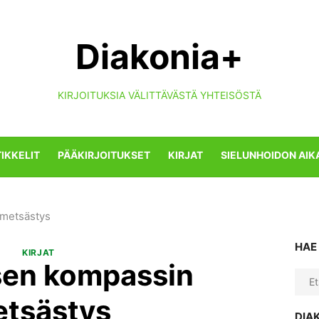
Diakonia+
KIRJOITUKSIA VÄLITTÄVÄSTÄ YHTEISÖSTÄ
IKKELIT
PÄÄKIRJOITUKSET
KIRJAT
SIELUNHOIDON AIK
 metsästys
HAE
KIRJAT
sen kompassin
Sear
for:
tsästys
DIA