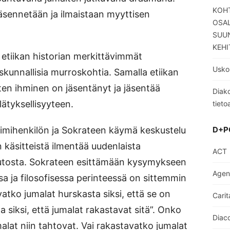
KOHT
jäsennetään ja ilmaistaan myyttisen
OSA
SUUN
KEHI
 etiikan historian merkittävimmät
Usko
unnallisia murroskohtia. Samalla etiikan
iten ihminen on jäsentänyt ja jäsentää
Diako
ätyksellisyyteen.
tieto
nimihenkilön ja Sokrateen käymä keskustelu
D+P
käsitteistä ilmentää uudenlaista
ACT
muutosta. Sokrateen esittämään kysymykseen
Age
ssa ja filosofisessa perinteessä on sittemmin
atko jumalat hurskasta siksi, että se on
Carit
 siksi, että jumalat rakastavat sitä”. Onko
Diaco
alat niin tahtovat. Vai rakastavatko jumalat