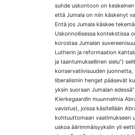
suhde uskontoon on keskeinen 
että Jumala on niin käskenyt vai
Entä jos Jumala käskee tekemää
Uskonnollisessa kontekstissa on j
korostaa Jumalan suvereenisuutt
Lutherin ja reformaation kahta
ja taantumuksellinen sielu”) sel
konservatiivisuuden juonnetta, t
liberalismin henget pääsevät ku
yksin suoraan Jumalan edessä”
Kierkegaard
in muunnelmia Abrah
vavistus
), joissa käsitellään 
kohtuuttomaan vaatimukseen uhr
uskoa äärimmäisyyksiin yli eett