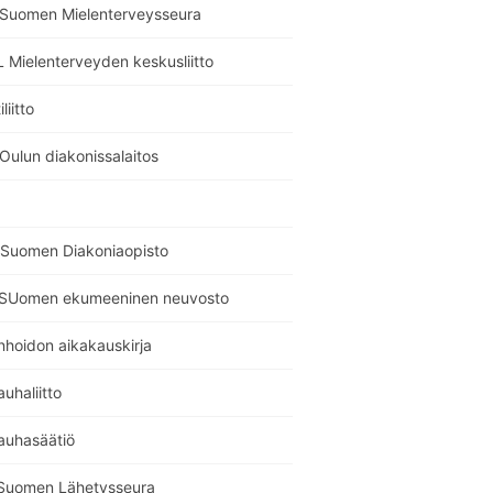
i Suomen Mielenterveysseura
 Mielenterveyden keskusliitto
liitto
Oulun diakonissalaitos
Suomen Diakoniaopisto
SUomen ekumeeninen neuvosto
nhoidon aikakauskirja
auhaliitto
auhasäätiö
Suomen Lähetysseura