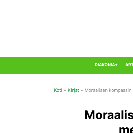
Skip
to
content
DIAKONIA+
ART
»
»
Koti
Kirjat
Moraalisen kompassin
Moraali
me