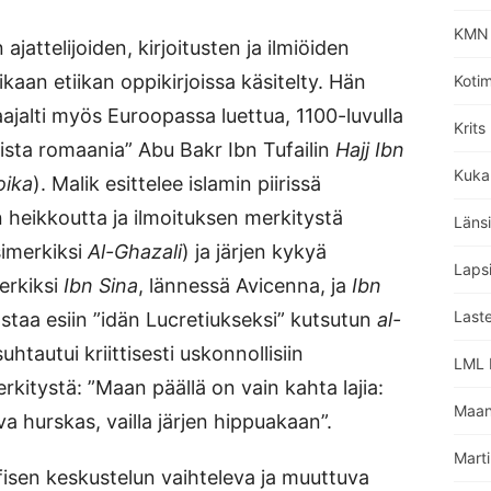
KMN 
 ajattelijoiden, kirjoitusten ja ilmiöiden
ikaan etiikan oppikirjoissa käsitelty. Hän
Koti
aajalti myös Euroopassa luettua, 1100-luvulla
Krits
fista romaania” Abu Bakr Ibn Tufailin
Hajj Ibn
Kuka
oika
). Malik esittelee islamin piirissä
en heikkoutta ja ilmoituksen merkitystä
Läns
simerkiksi
Al-Ghazali
) ja järjen kykyä
Lapsi
erkiksi
Ibn Sina
, lännessä Avicenna, ja
Ibn
Laste
ostaa esiin ”idän Lucretiukseksi” kutsutun
al-
htautui kriittisesti uskonnollisiin
LML L
erkitystä: ”Maan päällä on vain kahta lajia:
Maan
va hurskas, vailla järjen hippuakaan”.
Marti
fisen keskustelun vaihteleva ja muuttuva