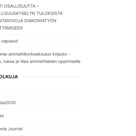
I OSALLISUUTTA –
LLISUUSKYSELYN TULOKSISTA
TAVIIVOJA DIAKONIATYÖN
TTÄMISEEN
 vapaasti
nia-ammattikorkeakoulun kirjasto –
a, tukea ja tilaa ammattilaisen oppimiselle
OLKUJA
nda2030
as
nia Journal