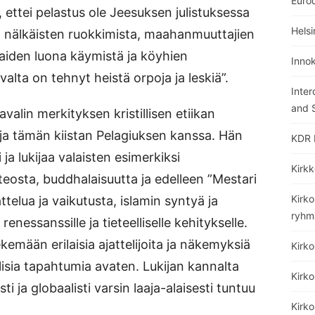
Euro
ettei pelastus ole Jeesuksen julistuksessa
Helsi
vaan nälkäisten ruokkimista, maahanmuuttajien
iraiden luona käymistä ja köyhien
Inno
valta on tehnyt heistä orpoja ja leskiä”.
Inter
and S
alin merkityksen kristillisen etiikan
ja tämän kiistan Pelagiuksen kanssa. Hän
KDR 
ja lukijaa valaisten esimerkiksi
Kirkk
eosta, buddhalaisuutta ja edelleen ”Mestari
Kirko
telua ja vaikutusta, islamin syntyä ja
ryhm
nessanssille ja tieteelliselle kehitykselle.
emään erilaisia ajattelijoita ja näkemyksiä
Kirk
llisia tapahtumia avaten. Lukijan kannalta
Kirko
ti ja globaalisti varsin laaja-alaisesti tuntuu
Kirk