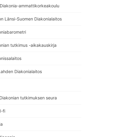
 Diakonia-ammattikorkeakoulu
on Länsi-Suomen Diakonialaitos
oniabarometri
nian tutkimus -aikakauskirja
nissalaitos
Lahden Diakonialaitos
Diakonian tutkimuksen seura
-fi
ia