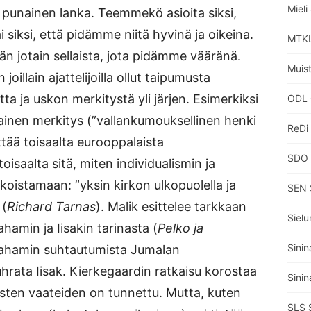
Miel
punainen lanka. Teemmekö asioita siksi,
 siksi, että pidämme niitä hyvinä ja oikeina.
MTKL
n jotain sellaista, jota pidämme vääränä.
Muisti
oillain ajattelijoilla ollut taipumusta
a ja uskon merkitystä yli järjen. Esimerkiksi
ODL 
lainen merkitys (”vallankumouksellinen henki
ReDi
ittää toisaalta eurooppalaista
SDO 
oisaalta sitä, miten individualismin ja
koistamaan: ”yksin kirkon ulkopuolella ja
SEN 
 (
Richard Tarnas
). Malik esittelee tarkkaan
Sielu
amin ja Iisakin tarinasta (
Pelko ja
Sinin
Abrahamin suhtautumista Jumalan
ata Iisak. Kierkegaardin ratkaisu korostaa
Sinin
isten vaateiden on tunnettu. Mutta, kuten
SLS 