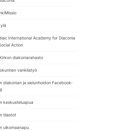
diaconia
nkiMissio
kylä
diac International Academy for Diaconia
ocial Action
Kirkon diakoniarahasto
okuntien vankilatyö
n diakonian ja sielunhoidon Facebook-
ä
on keskusteluapua
n tilastot
on ulkomaanapu