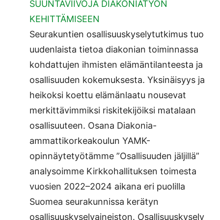
SUUNTAVIIVOJA DIAKONIATYÖN
KEHITTÄMISEEN
Seurakuntien osallisuuskyselytutkimus tuo
uudenlaista tietoa diakonian toiminnassa
kohdattujen ihmisten elämäntilanteesta ja
osallisuuden kokemuksesta. Yksinäisyys ja
heikoksi koettu elämänlaatu nousevat
merkittävimmiksi riskitekijöiksi matalaan
osallisuuteen. Osana Diakonia-
ammattikorkeakoulun YAMK-
opinnäytetyötämme ”Osallisuuden jäljillä”
analysoimme Kirkkohallituksen toimesta
vuosien 2022–2024 aikana eri puolilla
Suomea seurakunnissa kerätyn
osallisuuskyselyaineiston. Osallisuuskysely