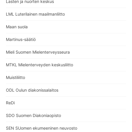
Lasten ja nuorten keskus
LML Luterilainen maailmanliitto
Maan suola
Martinus-säätiö
Mieli Suomen Mielenterveysseura
MTKL Mielenterveyden keskusliitto
Muistiliitto
ODL Oulun diakonissalaitos
ReDi
SDO Suomen Diakoniaopisto
SEN SUomen ekumeeninen neuvosto