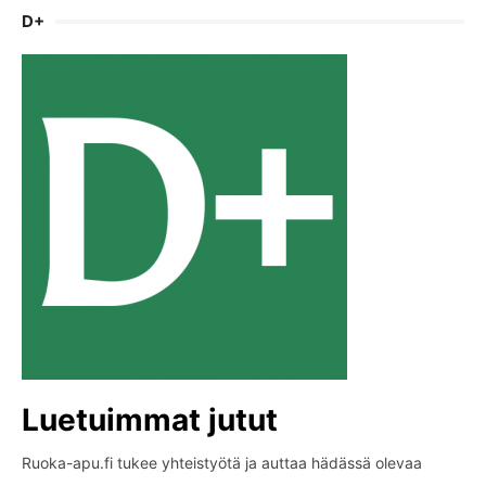
D+
Luetuimmat jutut
Ruoka-apu.fi tukee yhteistyötä ja auttaa hädässä olevaa