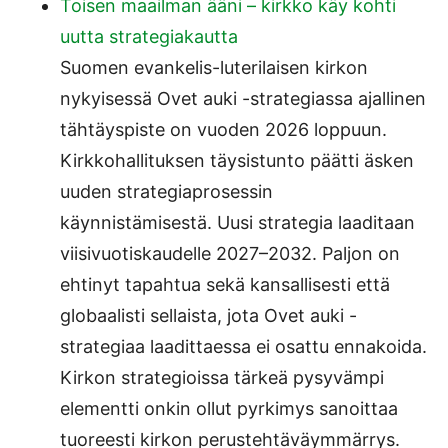
Toisen maailman ääni – kirkko käy kohti
uutta strategiakautta
Suomen evankelis-luterilaisen kirkon
nykyisessä Ovet auki -strategiassa ajallinen
tähtäyspiste on vuoden 2026 loppuun.
Kirkkohallituksen täysistunto päätti äsken
uuden strategiaprosessin
käynnistämisestä. Uusi strategia laaditaan
viisivuotiskaudelle 2027–2032. Paljon on
ehtinyt tapahtua sekä kansallisesti että
globaalisti sellaista, jota Ovet auki -
strategiaa laadittaessa ei osattu ennakoida.
Kirkon strategioissa tärkeä pysyvämpi
elementti onkin ollut pyrkimys sanoittaa
tuoreesti kirkon perustehtäväymmärrys.