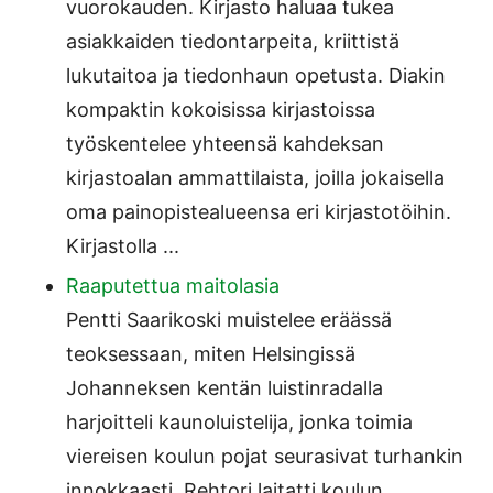
vuorokauden. Kirjasto haluaa tukea
asiakkaiden tiedontarpeita, kriittistä
lukutaitoa ja tiedonhaun opetusta. Diakin
kompaktin kokoisissa kirjastoissa
työskentelee yhteensä kahdeksan
kirjastoalan ammattilaista, joilla jokaisella
oma painopistealueensa eri kirjastotöihin.
Kirjastolla ...
Raaputettua maitolasia
Pentti Saarikoski muistelee eräässä
teoksessaan, miten Helsingissä
Johanneksen kentän luistinradalla
harjoitteli kaunoluistelija, jonka toimia
viereisen koulun pojat seurasivat turhankin
innokkaasti. Rehtori laitatti koulun