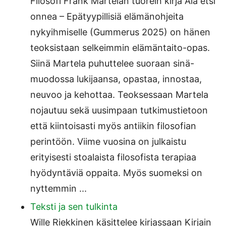
Filosofi Frank Martelan tuorein kirja Älä etsi
onnea – Epätyypillisiä elämänohjeita
nykyihmiselle (Gummerus 2025) on hänen
teoksistaan selkeimmin elämäntaito-opas.
Siinä Martela puhuttelee suoraan sinä-
muodossa lukijaansa, opastaa, innostaa,
neuvoo ja kehottaa. Teoksessaan Martela
nojautuu sekä uusimpaan tutkimustietoon
että kiintoisasti myös antiikin filosofian
perintöön. Viime vuosina on julkaistu
erityisesti stoalaista filosofista terapiaa
hyödyntäviä oppaita. Myös suomeksi on
nyttemmin ...
Teksti ja sen tulkinta
Wille Riekkinen käsittelee kirjassaan Kirjain