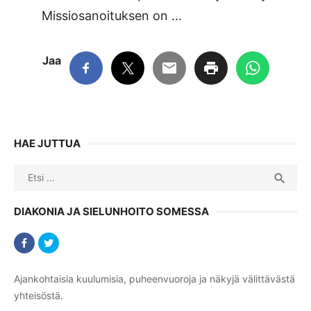
Missiosanoituksen on ...
Jaa
HAE JUTTUA
Search
SEA

for:
DIAKONIA JA SIELUNHOITO SOMESSA
Ajankohtaisia kuulumisia, puheenvuoroja ja näkyjä välittävästä
yhteisöstä.