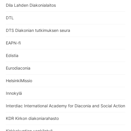
Dila Lahden Diakonialaitos
DTL
DTS Diakonian tutkimuksen seura
EAPN-fi
Edistia
Eurodiaconia
HelsinkiMissio
Innokylä
Interdiac International Academy for Diaconia and Social Action
KDR Kirkon diakoniarahasto
Kirkkokuntien vankilatyö