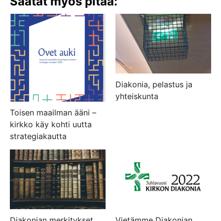
Saatat myös pitää:
Diakonia, pelastus ja
yhteiskunta
Toisen maailman ääni –
kirkko käy kohti uutta
strategiakautta
Diakonian merkitykset
Vietämme Diakonian