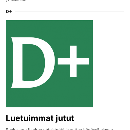
D+
Luetuimmat jutut
Ruoka-apu.fi tukee yhteistyötä ja auttaa hädässä olevaa