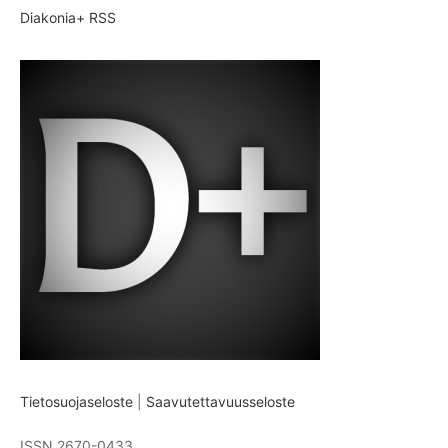
Diakonia+ RSS
Tietosuojaseloste
|
Saavutettavuusseloste
ISSN 2670-0433