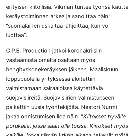
erityisen kiitollisia. Vikman tuntee työnsä kautta
keräystoiminnan arkea ja sanoittaa näin:
”suomalainen uskaltaa lahjoittaa, kun voi
luottaa”.
C.P.E. Production jatkoi koronakriisiin
vastaamista omalta osaltaan myös
hengityskonekeräyksen jälkeen. Maaliskuun
loppupuolella yrityksessä aloitettiin
valmistamaan sairaaloissa käytettäviä
suojavisiireitä. Suojavisiirien valmistukseen
palkattiin uusia työntekijöitä. Nestori Nurmi
jakaa onnistumisen iloa näin: ”
Kiitokset hyvälle
porukalle, jossa saan olla töissä. Kiitokset myös
kaikille, jotka tämän kriisin aikana tekevät työtä