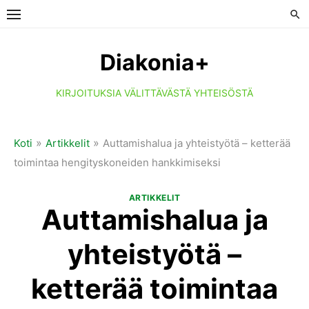
Skip
to
content
Diakonia+
KIRJOITUKSIA VÄLITTÄVÄSTÄ YHTEISÖSTÄ
»
»
Koti
Artikkelit
Auttamishalua ja yhteistyötä – ketterää
toimintaa hengityskoneiden hankkimiseksi
ARTIKKELIT
Auttamishalua ja
yhteistyötä –
ketterää toimintaa