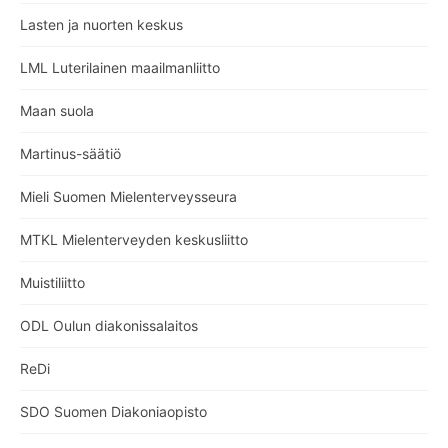
Lasten ja nuorten keskus
LML Luterilainen maailmanliitto
Maan suola
Martinus-säätiö
Mieli Suomen Mielenterveysseura
MTKL Mielenterveyden keskusliitto
Muistiliitto
ODL Oulun diakonissalaitos
ReDi
SDO Suomen Diakoniaopisto