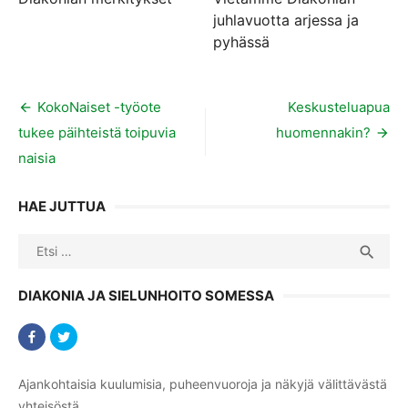
juhlavuotta arjessa ja
pyhässä
Artikkelien
KokoNaiset -työote
Keskusteluapua
tukee päihteistä toipuvia
huomennakin?
selaus
naisia
HAE JUTTUA
Search
SEA

for:
DIAKONIA JA SIELUNHOITO SOMESSA
Ajankohtaisia kuulumisia, puheenvuoroja ja näkyjä välittävästä
yhteisöstä.