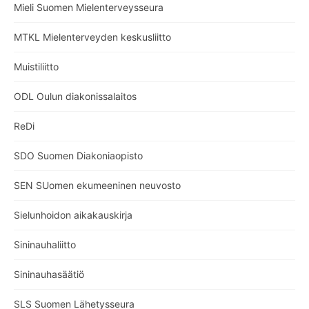
Mieli Suomen Mielenterveysseura
MTKL Mielenterveyden keskusliitto
Muistiliitto
ODL Oulun diakonissalaitos
ReDi
SDO Suomen Diakoniaopisto
SEN SUomen ekumeeninen neuvosto
Sielunhoidon aikakauskirja
Sininauhaliitto
Sininauhasäätiö
SLS Suomen Lähetysseura