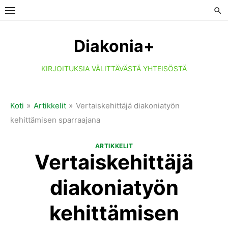
Skip
to
content
Diakonia+
KIRJOITUKSIA VÄLITTÄVÄSTÄ YHTEISÖSTÄ
»
»
Koti
Artikkelit
Vertaiskehittäjä diakoniatyön
kehittämisen sparraajana
ARTIKKELIT
Vertaiskehittäjä
diakoniatyön
kehittämisen