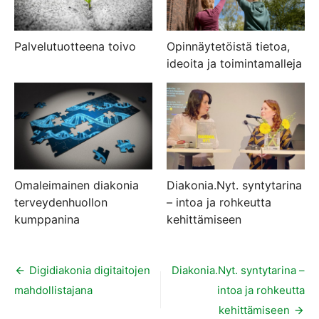
Palvelutuotteena toivo
Opinnäytetöistä tietoa,
ideoita ja toimintamalleja
Omaleimainen diakonia
Diakonia.Nyt. syntytarina
terveydenhuollon
– intoa ja rohkeutta
kumppanina
kehittämiseen
Artikkelien
Digidiakonia digitaitojen
Diakonia.Nyt. syntytarina –
mahdollistajana
intoa ja rohkeutta
selaus
kehittämiseen