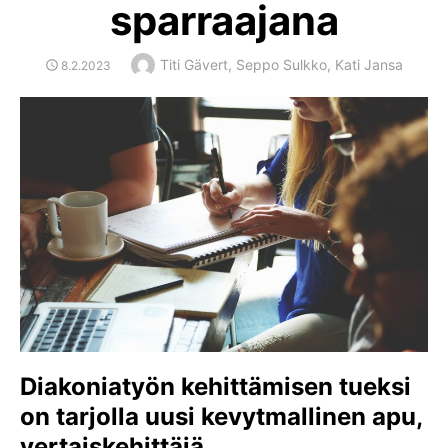
sparraajana
Author
Titi Gävert, Seppo Sulkko, Kati Jansa
POSTED
8.2.2023
ON
Diakoniatyön kehittämisen tueksi
on tarjolla uusi kevytmallinen apu,
vertaiskehittäjä