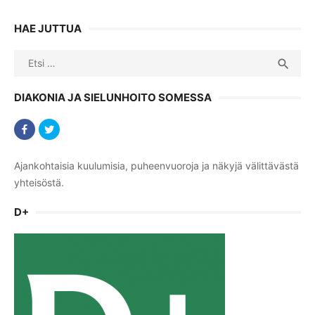
HAE JUTTUA
Search
SEA

for:
DIAKONIA JA SIELUNHOITO SOMESSA
Ajankohtaisia kuulumisia, puheenvuoroja ja näkyjä välittävästä
yhteisöstä.
D+