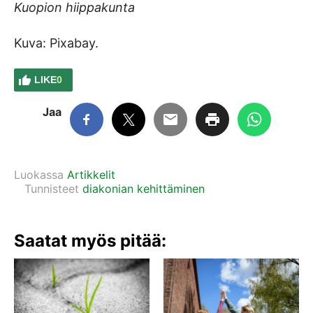
Kuopion hiippakunta
Kuva: Pixabay.
LIKE
0
Jaa
Luokassa
Artikkelit
Tunnisteet
diakonian kehittäminen
Saatat myös pitää: