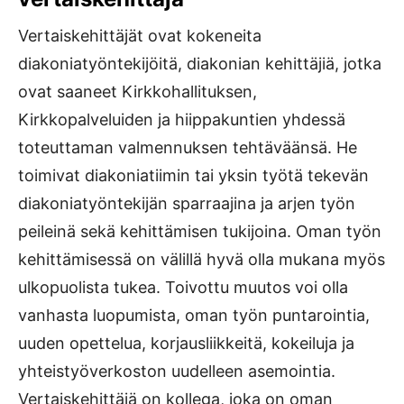
Vertaiskehittäjät ovat kokeneita
diakoniatyöntekijöitä, diakonian kehittäjiä, jotka
ovat saaneet Kirkkohallituksen,
Kirkkopalveluiden ja hiippakuntien yhdessä
toteuttaman valmennuksen tehtäväänsä. He
toimivat diakoniatiimin tai yksin työtä tekevän
diakoniatyöntekijän sparraajina ja arjen työn
peileinä sekä kehittämisen tukijoina. Oman työn
kehittämisessä on välillä hyvä olla mukana myös
ulkopuolista tukea. Toivottu muutos voi olla
vanhasta luopumista, oman työn puntarointia,
uuden opettelua, korjausliikkeitä, kokeiluja ja
yhteistyöverkoston uudelleen asemointia.
Vertaiskehittäjä on kollega, joka on oman