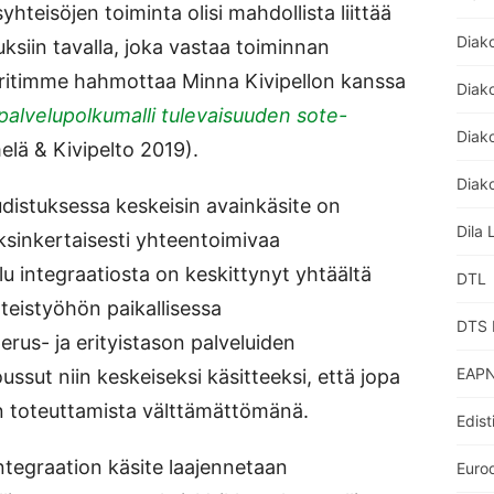
syhteisöjen toiminta olisi mahdollista liittää
Diak
ksiin tavalla, joka vastaa toiminnan
 yritimme hahmottaa Minna Kivipellon kanssa
Diak
palvelupolkumalli tulevaisuuden sote-
Diako
lä & Kivipelto 2019).
Diako
udistuksessa keskeisin avainkäsite on
Dila 
 yksinkertaisesti yhteentoimivaa
u integraatiosta on keskittynyt yhtäältä
DTL
hteistyöhön paikallisessa
DTS 
erus- ja erityistason palveluiden
EAPN
ssut niin keskeiseksi käsitteeksi, että jopa
en toteuttamista välttämättömänä.
Edist
tegraation käsite laajennetaan
Euro