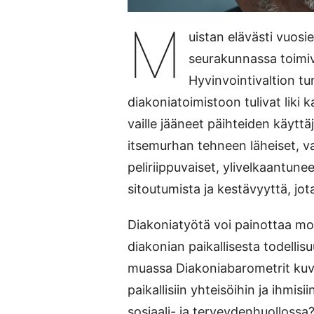
M
uistan elävästi vuos
seurakunnassa toimi
Hyvinvointivaltion tu
diakoniatoimistoon tulivat liki 
vaille jääneet päihteiden käyttä
itsemurhan tehneen läheiset, va
peliriippuvaiset, ylivelkaantune
sitoutumista ja kestävyyttä, jota
Diakoniatyötä voi painottaa mon
diakonian paikallisesta todellis
muassa Diakoniabarometrit kuv
paikallisiin yhteisöihin ja ihmis
sosiaali- ja terveydenhuollossa