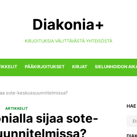
Diakonia+
KIRJOITUKSIA VÄLITTÄVÄSTÄ YHTEISÖSTÄ
IKKELIT
PÄÄKIRJOITUKSET
KIRJAT
SIELUNHOIDON AIK
ijaa sote-keskussuunnitelmissa?
HAE
ARTIKKELIT
ialla sijaa sote-
Sear
for:
unnitelmissa?
DIA