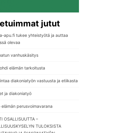
etuimmat jutut
-apu.fi tukee yhteistyötä ja auttaa
ssä olevaa
atun vanhuskäsitys
ohdi elämän tarkoitusta
ntaa diakoniatyön vastuusta ja etiikasta
t ja diakoniatyö
o elämän perusvoimavarana
I OSALLISUUTTA –
LLISUUSKYSELYN TULOKSISTA