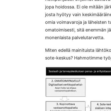
jopa hoidossa. Ei ole mitään jä
josta hyötyy vain keskimääräin
omia voimavaroja ja läheisten t
omatoimisesti, sitä enemmän jää 
monenlaista palvelutarvetta.
Miten edellä mainituista lähtök
sote-keskus? Hahmotimme työpa