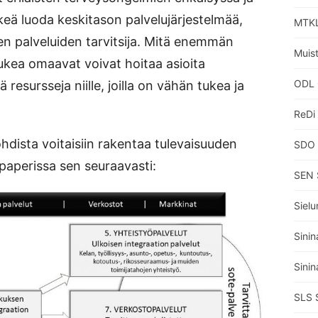
rkeä luoda keskitason palvelujärjestelmää,
MTKL
en palveluiden tarvitsija. Mitä enemmän
Muisti
ukea omaavat voivat hoitaa asioita
ODL 
resursseja niille, joilla on vähän tukea ja
ReDi
ohdista voitaisiin rakentaa tulevaisuuden
SDO 
perissa sen seuraavasti:
SEN 
Sielu
Sinin
Sinin
SLS 