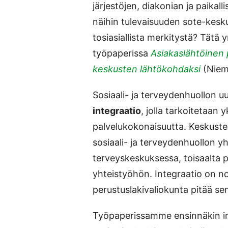
järjestöjen, diakonian ja paikalli
näihin tulevaisuuden sote-kesku
tosiasiallista merkitystä? Tätä
työpaperissa
Asiakaslähtöinen 
keskusten lähtökohdaksi
(Nieme
Sosiaali- ja terveydenhuollon u
integraatio
, jolla tarkoitetaan
palvelukokonaisuutta. Keskustel
sosiaali- ja terveydenhuollon y
terveyskeskuksessa, toisaalta p
yhteistyöhön. Integraatio on nou
perustuslakivaliokunta pitää s
Työpaperissamme ensinnäkin in