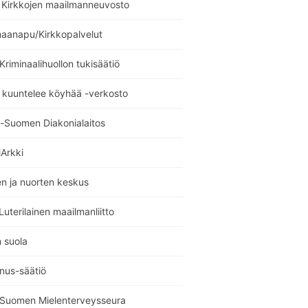
Kirkkojen maailmanneuvosto
maanapu/Kirkkopalvelut
 Kriminaalihuollon tukisäätiö
 kuuntelee köyhää -verkosto
i-Suomen Diakonialaitos
Arkki
n ja nuorten keskus
uterilainen maailmanliitto
 suola
nus-säätiö
i Suomen Mielenterveysseura