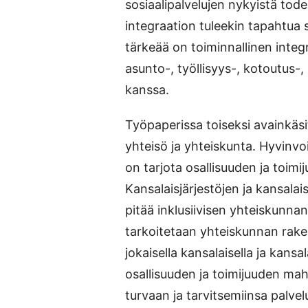
sosiaalipalvelujen nykyistä tode
integraation tuleekin tapahtua s
tärkeää on toiminnallinen integ
asunto-, työllisyys-, kotoutus-,
kanssa.
Työpaperissa toiseksi avainkäs
yhteisö ja yhteiskunta. Hyvinv
on tarjota osallisuuden ja toimij
Kansalaisjärjestöjen ja kansala
pitää inklusiivisen yhteiskunnan
tarkoitetaan yhteiskunnan rake
jokaisella kansalaisella ja kans
osallisuuden ja toimijuuden ma
turvaan ja tarvitsemiinsa palvelui