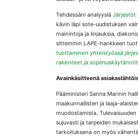
Tehdessäni analyysiä
Järjestö
kävin läpi sote-uudistuksen valmi
mainintoja ja linjauksia, diakon
sittemmin LAPE-hankkeen tuot
tuottaminen yhteistyössä järjes
rakenteet ja sopimuskäytännöt
Avainkäsitteenä asiakaslähtöi
Pääministeri Sanna Marinin hall
maakunnallisten ja laaja-alaiste
muodostamista. Tulevaisuuden s
sujuvasti ja tarpeiden mukaisest
tarkoituksena on myös vähentää 