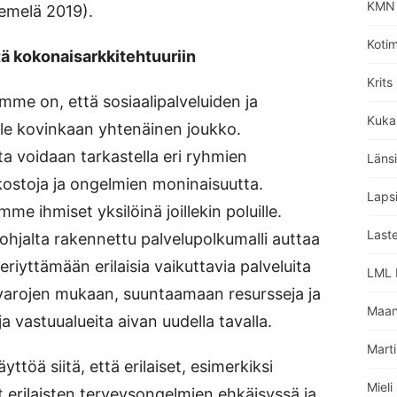
KMN 
iemelä 2019).
Koti
 kokonaisarkkitehtuuriin
Krits
mme on, että sosiaalipalveluiden ja
Kuka
ole kovinkaan yhtenäinen joukko.
a voidaan tarkastella eri ryhmien
Läns
kostoja ja ongelmien moninaisuutta.
Lapsi
mme ihmiset yksilöinä joillekin poluille.
Laste
ohjalta rakennettu palvelupolkumalli auttaa
riyttämään erilaisia vaikuttavia palveluita
LML L
varojen mukaan, suuntaamaan resursseja ja
Maan
 vastuualueita aivan uudella tavalla.
Marti
äyttöä siitä, että erilaiset, esimerkiksi
Miel
t erilaisten terveysongelmien ehkäisyssä ja