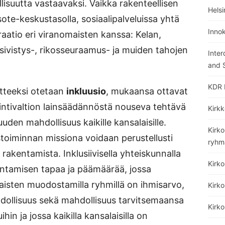
llisuutta vastaavaksi. Vaikka rakenteellisen
Helsi
ote-keskustasolla, sosiaalipalveluissa yhtä
Inno
raatio eri viranomaisten kanssa: Kelan,
 sivistys-, rikosseuraamus- ja muiden tahojen
Inter
and S
KDR 
itteeksi otetaan
inkluusio
, mukaansa ottavat
ointivaltion lainsäädännöstä nouseva tehtävä
Kirkk
uuden mahdollisuus kaikille kansalaisille.
Kirko
istoiminnan missiona voidaan perustellusti
ryhm
 rakentamista. Inklusiivisella yhteiskunnalla
Kirk
ntamisen tapaa ja päämäärää, jossa
alaisten muodostamilla ryhmillä on ihmisarvo,
Kirko
hdollisuus sekä mahdollisuus tarvitsemaansa
Kirk
hin ja jossa kaikilla kansalaisilla on