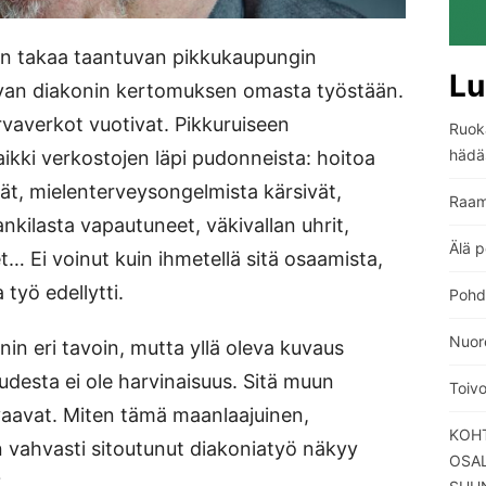
ien takaa taantuvan pikkukaupungin
Lu
van diakonin kertomuksen omasta työstään.
rvaverkot vuotivat. Pikkuruiseen
Ruoka
hädä
kaikki verkostojen läpi pudonneista: hoitoa
jät, mielenterveysongelmista kärsivät,
Raam
nkilasta vapautuneet, väkivallan uhrit,
Älä p
et… Ei voinut kuin ihmetellä sitä osaamista,
 työ edellytti.
Pohdi
Nuore
in eri tavoin, mutta yllä oleva kuvaus
uudesta ei ole harvinaisuus. Sitä muun
Toiv
aavat. Miten tämä maanlaajuinen,
KOHT
iin vahvasti sitoutunut diakoniatyö näkyy
OSA
?