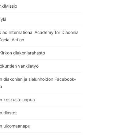
nkiMissio
kylä
diac International Academy for Diaconia
ocial Action
Kirkon diakoniarahasto
okuntien vankilatyö
n diakonian ja sielunhoidon Facebook-
ä
on keskusteluapua
n tilastot
on ulkomaanapu