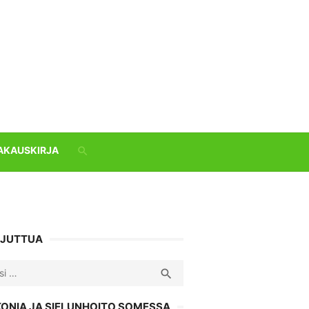
AKAUSKIRJA
 JUTTUA
ch
SEARCH

KONIA JA SIELUNHOITO SOMESSA