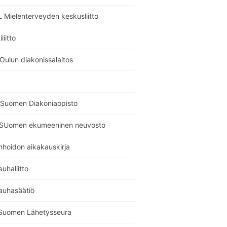
 Mielenterveyden keskusliitto
liitto
Oulun diakonissalaitos
Suomen Diakoniaopisto
SUomen ekumeeninen neuvosto
nhoidon aikakauskirja
auhaliitto
auhasäätiö
Suomen Lähetysseura