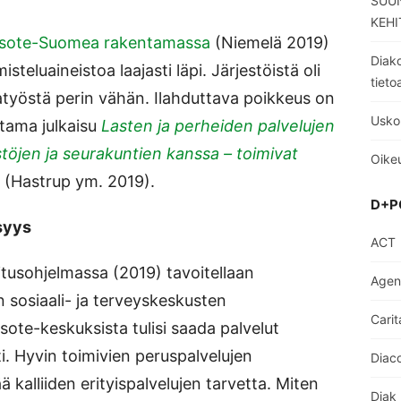
SUUN
KEHI
t sote-Suomea rakentamassa
(Niemelä 2019)
Diako
steluaineistoa laajasti läpi. Järjestöistä oli
tieto
iatyöstä perin vähän. Ilahduttava poikkeus on
Usko
tama julkaisu
Lasten ja perheiden palvelujen
töjen ja seurakuntien kanssa – toimivat
Oikeu
(Hastrup ym. 2019).
D+P
syys
ACT
itusohjelmassa (2019) tavoitellaan
Age
n sosiaali- ja terveyskeskusten
Carit
ote-keskuksista tulisi saada palvelut
i. Hyvin toimivien peruspalvelujen
Diaco
kalliiden erityispalvelujen tarvetta. Miten
Diak