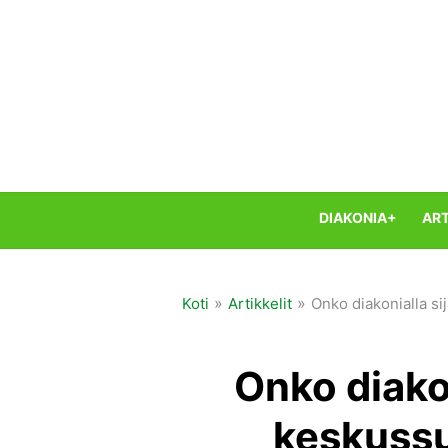
Skip
to
content
DIAKONIA+
ART
»
»
Koti
Artikkelit
Onko diakonialla s
Onko diakon
keskussu