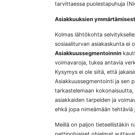
tarvittaessa puolestapuhuja (N
Asiakkuuksien ymmärtämisestä
Kolmas lähtökohta selvitykselle
sosiaaliturvan asiakaskunta ei 
Asiakkuussegmentoinnin
kautt
voimavaroja, tukea antavia ver
Kysymys ei ole siitä, että jakaisi
Asiakkuussegmentointi ja sen p
tarkastelemaan kokonaisuutta, e
asiakkaiden tarpeiden ja voima
ehkä jopa nimeämään tehtäviä ja
Meillä on paljon tieteellistäkin n
nettipohjaiset ohjelmat auttava