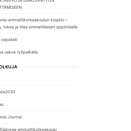
TAVIIVOJA DIAKONIATYÖN
TTÄMISEEN
nia-ammattikorkeakoulun kirjasto –
a, tukea ja tilaa ammattilaisen oppimiselle
 vapaasti
s uskoa työpaikalla
OLKUJA
nda2030
as
nia Journal
 Diakonia-ammattikorkeakoulu