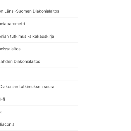
on Länsi-Suomen Diakonialaitos
oniabarometri
nian tutkimus -aikakauskirja
nissalaitos
Lahden Diakonialaitos
Diakonian tutkimuksen seura
-fi
ia
diaconia