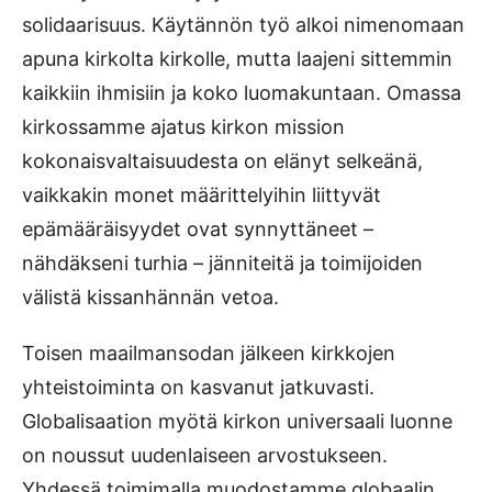
solidaarisuus. Käytännön työ alkoi nimenomaan
apuna kirkolta kirkolle, mutta laajeni sittemmin
kaikkiin ihmisiin ja koko luomakuntaan. Omassa
kirkossamme ajatus kirkon mission
kokonaisvaltaisuudesta on elänyt selkeänä,
vaikkakin monet määrittelyihin liittyvät
epämääräisyydet ovat synnyttäneet –
nähdäkseni turhia – jänniteitä ja toimijoiden
välistä kissanhännän vetoa.
Toisen maailmansodan jälkeen kirkkojen
yhteistoiminta on kasvanut jatkuvasti.
Globalisaation myötä kirkon universaali luonne
on noussut uudenlaiseen arvostukseen.
Yhdessä toimimalla muodostamme globaalin