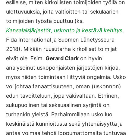
esille se, miten kirkollisten toimijoiden työllä on
ulottuvuuksia, joita valtioitten tai sekulaarien
toimijoiden työstä puuttuu (ks.
Kansalaisjärjestöt, uskonto ja kestävä kehitys
,
Fida International ja Suomen Lähetysseura
2018). Mikään ruusutarha kirkolliset toimijat
eivät ole. Esim.
Gerard Clark
on hyvin
analysoinut uskopohjaisten järjestöjen kirjoa,
myös niiden toimintaan liittyviä ongelmia. Usko
voi johtaa fanaattisuuteen, oman (uskonnon)
edun tavoitteluun, jopa väkivaltaan. Etninen,
sukupuolinen tai seksuaalinen syrjintä on
turhankin yleistä. Parhaimmillaan usko luo
keskinäistä kunnioitusta sekä yhtenäisyyttä ja
antaa voimaa tehdä loppumattomalta tuntuvaa