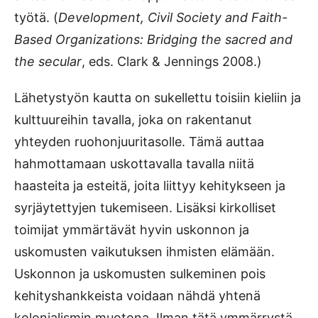
työtä. (
Development, Civil Society and Faith-
Based Organizations: Bridging the sacred and
the secular
, eds. Clark & Jennings 2008.)
Lähetystyön kautta on sukellettu toisiin kieliin ja
kulttuureihin tavalla, joka on rakentanut
yhteyden ruohonjuuritasolle. Tämä auttaa
hahmottamaan uskottavalla tavalla niitä
haasteita ja esteitä, joita liittyy kehitykseen ja
syrjäytettyjen tukemiseen. Lisäksi kirkolliset
toimijat ymmärtävät hyvin uskonnon ja
uskomusten vaikutuksen ihmisten elämään.
Uskonnon ja uskomusten sulkeminen pois
kehityshankkeista voidaan nähdä yhtenä
kolonialismin muotona. Ilman tätä ymmärrystä