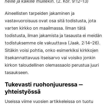
heille ja kaikille muillekin.
(2. Kor. 9:12–13)
Aineellisten tarpeiden jakaminen ja
vastavuoroisuus ovat osa sitä todistusta, jota
varten kirkko on maailmassa. Ilman tätä
todistusta, ilman jakamista ja tasausta ei meidän
todistuksemme ole vakuuttava (Jaak. 2:14–26).
Sitäkin voisi pohtia, onko esimerkiksi kirkkojen
itsekannattavuus itseisarvo vai voisiko jonkin
kirkon taloudellinen olemassaolo perustua juuri
tasaukseen.
Tukevasti ruohonjuuressa ‒
yhteistyössä
Useissa viime vuosien artikkeleissa on tuotu