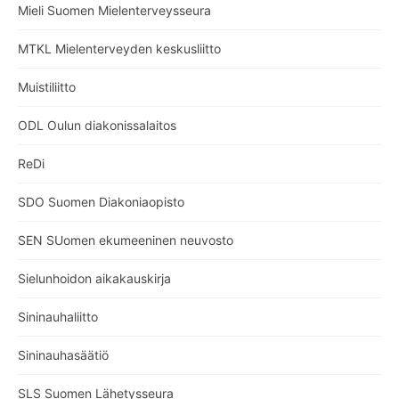
Mieli Suomen Mielenterveysseura
MTKL Mielenterveyden keskusliitto
Muistiliitto
ODL Oulun diakonissalaitos
ReDi
SDO Suomen Diakoniaopisto
SEN SUomen ekumeeninen neuvosto
Sielunhoidon aikakauskirja
Sininauhaliitto
Sininauhasäätiö
SLS Suomen Lähetysseura