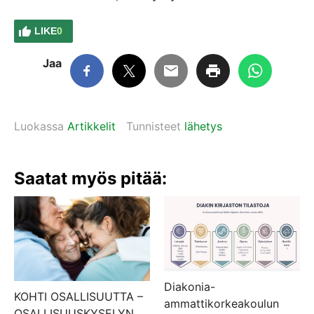
LIKE
0
Jaa
Luokassa
Artikkelit
Tunnisteet
lähetys
Saatat myös pitää:
Diakonia-
KOHTI OSALLISUUTTA –
ammattikorkeakoulun
OSALLISUUSKYSELYN