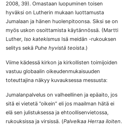
2008, 39). Omastaan luopuminen toisen
hyväksi on Lutherin mukaan luottamusta
Jumalaan ja hänen huolenpitoonsa. Siksi se on
myös uskon osoittamista käytännössä. (Martti
Luther,
Iso katekismus
Isä meidän -rukouksen
selitys sekä
Puhe hyvistä teoista
.)
Viime kädessä kirkon ja kirkollisten toimijoiden
vastuu globaalin oikeudenmukaisuuden
toteuttajina näkyy kuvauksessa messusta:
Jumalanpalvelus on valheellinen ja epäaito, jos
sitä ei vietetä ”oikein” eli jos maailman hätä ei
elä sen julistuksessa ja ehtoollisenvietossa,
rukouksissa ja virsissä. (
Palvelkaa Herraa iloiten
.