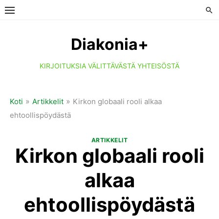
Skip
to
content
Diakonia+
KIRJOITUKSIA VÄLITTÄVÄSTÄ YHTEISÖSTÄ
»
»
Koti
Artikkelit
Kirkon globaali rooli alkaa
ehtoollispöydästä
ARTIKKELIT
Kirkon globaali rooli
alkaa
ehtoollispöydästä