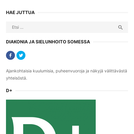
HAE JUTTUA
Search
SEA

for:
DIAKONIA JA SIELUNHOITO SOMESSA
Ajankohtaisia kuulumisia, puheenvuoroja ja näkyjä välittävästä
yhteisöstä.
D+