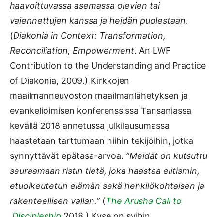
haavoittuvassa asemassa olevien tai
vaiennettujen kanssa ja heidän puolestaan.
(
Diakonia in Context: Transformation,
Reconciliation, Empowerment
. An LWF
Contribution to the Understanding and Practice
of Diakonia, 2009.) Kirkkojen
maailmanneuvoston maailmanlähetyksen ja
evankelioimisen konferenssissa Tansaniassa
kevällä 2018 annetussa julkilausumassa
haastetaan tarttumaan niihin tekijöihin, jotka
synnyttävät epätasa-arvoa.
”Meidät on kutsuttu
seuraamaan ristin tietä, joka haastaa elitismin,
etuoikeutetun elämän sekä henkilökohtaisen ja
rakenteellisen vallan.”
(
The Arusha Call to
Discipleship
2018.) Kyse on syihin