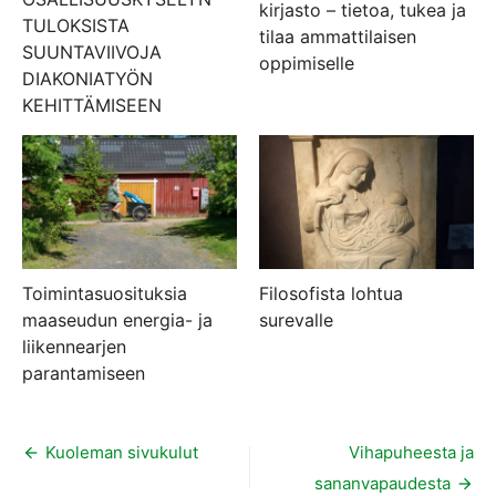
kirjasto – tietoa, tukea ja
TULOKSISTA
tilaa ammattilaisen
SUUNTAVIIVOJA
oppimiselle
DIAKONIATYÖN
KEHITTÄMISEEN
Toimintasuosituksia
Filosofista lohtua
maaseudun energia- ja
surevalle
liikennearjen
parantamiseen
Artikkelien
Kuoleman sivukulut
Vihapuheesta ja
sananvapaudesta
selaus