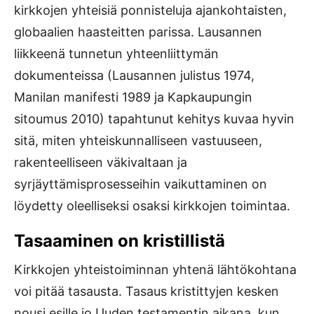
kirkkojen yhteisiä ponnisteluja ajankohtaisten,
globaalien haasteitten parissa. Lausannen
liikkeenä tunnetun yhteenliittymän
dokumenteissa (Lausannen julistus 1974,
Manilan manifesti 1989 ja Kapkaupungin
sitoumus 2010) tapahtunut kehitys kuvaa hyvin
sitä, miten yhteiskunnalliseen vastuuseen,
rakenteelliseen väkivaltaan ja
syrjäyttämisprosesseihin vaikuttaminen on
löydetty oleelliseksi osaksi kirkkojen toimintaa.
Tasaaminen on kristillistä
Kirkkojen yhteistoiminnan yhtenä lähtökohtana
voi pitää tasausta. Tasaus kristittyjen kesken
nousi esille jo Uuden testamentin aikana, kun