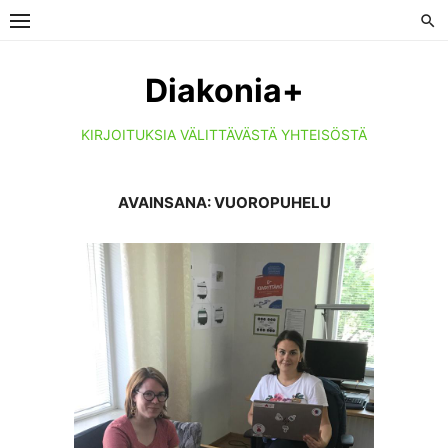
Skip
to
content
Diakonia+
KIRJOITUKSIA VÄLITTÄVÄSTÄ YHTEISÖSTÄ
AVAINSANA:
VUOROPUHELU