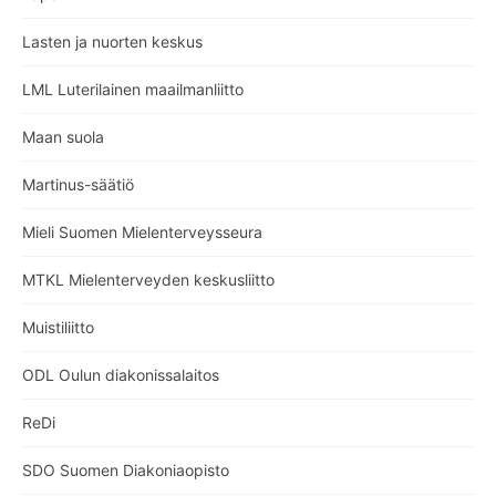
Lasten ja nuorten keskus
LML Luterilainen maailmanliitto
Maan suola
Martinus-säätiö
Mieli Suomen Mielenterveysseura
MTKL Mielenterveyden keskusliitto
Muistiliitto
ODL Oulun diakonissalaitos
ReDi
SDO Suomen Diakoniaopisto