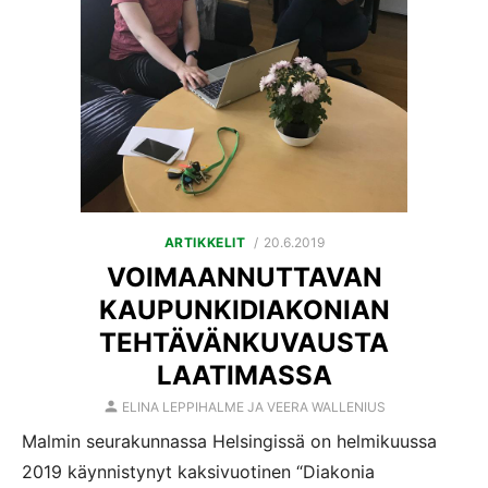
POSTED
ARTIKKELIT
20.6.2019
ON
VOIMAANNUTTAVAN
KAUPUNKIDIAKONIAN
TEHTÄVÄNKUVAUSTA
LAATIMASSA
AUTHOR
ELINA LEPPIHALME JA VEERA WALLENIUS
Malmin seurakunnassa Helsingissä on helmikuussa
2019 käynnistynyt kaksivuotinen “Diakonia