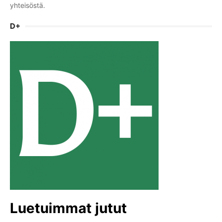
yhteisöstä.
D+
Luetuimmat jutut