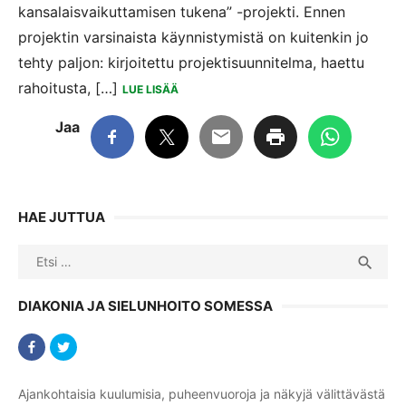
kansalaisvaikuttamisen tukena” -projekti. Ennen
projektin varsinaista käynnistymistä on kuitenkin jo
tehty paljon: kirjoitettu projektisuunnitelma, haettu
rahoitusta, […]
LUE LISÄÄ
Jaa
HAE JUTTUA
Search
SEA

for:
DIAKONIA JA SIELUNHOITO SOMESSA
Ajankohtaisia kuulumisia, puheenvuoroja ja näkyjä välittävästä