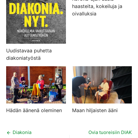
haasteita, kokeiluja ja
oivalluksia
Uudistavaa puhetta
diakoniatyöstä
Hädän äänenä oleminen
Maan hiljaisten ääni
Artikkelien
Diakonia
Ovia tuoreisiin DIAK