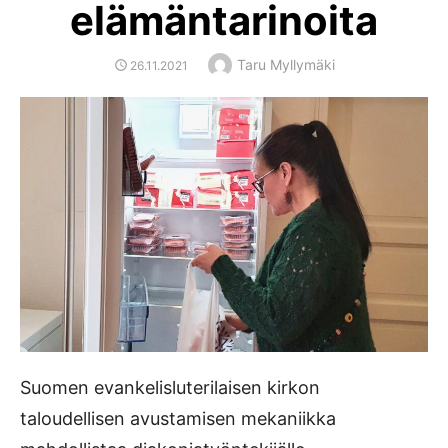
elämäntarinoita
Author
Taru Myllymäki
POSTED
26.11.2021
ON
Suomen evankelisluterilaisen kirkon
taloudellisen avustamisen mekaniikka