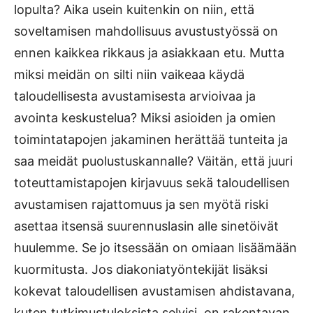
lopulta? Aika usein kuitenkin on niin, että
soveltamisen mahdollisuus avustustyössä on
ennen kaikkea rikkaus ja asiakkaan etu. Mutta
miksi meidän on silti niin vaikeaa käydä
taloudellisesta avustamisesta arvioivaa ja
avointa keskustelua? Miksi asioiden ja omien
toimintatapojen jakaminen herättää tunteita ja
saa meidät puolustuskannalle? Väitän, että juuri
toteuttamistapojen kirjavuus sekä taloudellisen
avustamisen rajattomuus ja sen myötä riski
asettaa itsensä suurennuslasin alle sinetöivät
huulemme. Se jo itsessään on omiaan lisäämään
kuormitusta. Jos diakoniatyöntekijät lisäksi
kokevat taloudellisen avustamisen ahdistavana,
kuten tutkimustuloksista selvisi, on rakentavan