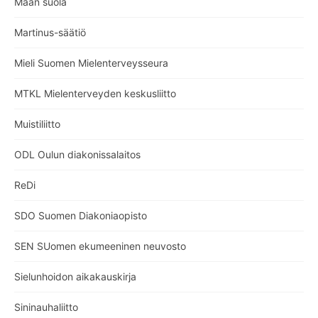
Maan suola
Martinus-säätiö
Mieli Suomen Mielenterveysseura
MTKL Mielenterveyden keskusliitto
Muistiliitto
ODL Oulun diakonissalaitos
ReDi
SDO Suomen Diakoniaopisto
SEN SUomen ekumeeninen neuvosto
Sielunhoidon aikakauskirja
Sininauhaliitto