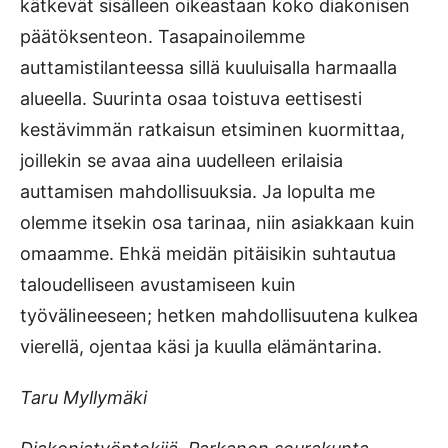
kätkevät sisälleen oikeastaan koko diakonisen
päätöksenteon. Tasapainoilemme
auttamistilanteessa sillä kuuluisalla harmaalla
alueella. Suurinta osaa toistuva eettisesti
kestävimmän ratkaisun etsiminen kuormittaa,
joillekin se avaa aina uudelleen erilaisia
auttamisen mahdollisuuksia. Ja lopulta me
olemme itsekin osa tarinaa, niin asiakkaan kuin
omaamme. Ehkä meidän pitäisikin suhtautua
taloudelliseen avustamiseen kuin
työvälineeseen; hetken mahdollisuutena kulkea
vierellä, ojentaa käsi ja kuulla elämäntarina.
Taru Myllymäki