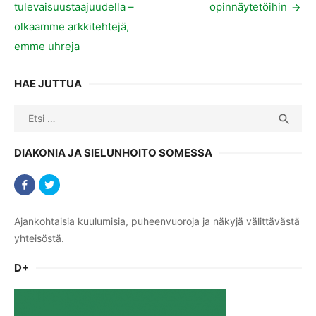
tulevaisuustaajuudella –
opinnäytetöihin
selaus
olkaamme arkkitehtejä,
emme uhreja
HAE JUTTUA
Search
SEA

for:
DIAKONIA JA SIELUNHOITO SOMESSA
Ajankohtaisia kuulumisia, puheenvuoroja ja näkyjä välittävästä
yhteisöstä.
D+