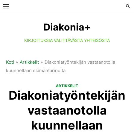
Skip
to
content
Diakonia+
KIRJOITUKSIA VÄLITTÄVÄSTÄ YHTEISÖSTÄ
»
»
Koti
Artikkelit
Diakoniatyöntekijän vastaanotolla
kuunnellaan elämäntarinoita
ARTIKKELIT
Diakoniatyöntekijän
vastaanotolla
kuunnellaan