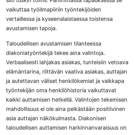
silti tuskin toimii. Pahimmassa tapauksessa se
vaikuttaa työilmapiiriin työntekijöiden
vertaillessa ja kyseenalaistaessa toistensa
avustamisen tapoja.
Taloudellisen avustamisen tilanteessa
diakoniatyöntekijä tekee aina valintoja.
Verbaalisesti lahjakas asiakas, tunteisiin vetoava
elämäntarina, riittävän vaativa asiakas, auttajan
ja autettavan väliset henkilökemiat ja vaikkapa
työntekijän oma henkilöhistoria vaikuttavat
kaikki auttamisen hetkellä. Valintojen tekemisen
mahdollisuus ei ole aina pelkästään positiivinen
asia auttajan näkökulmasta. Diakonisen
taloudellisen auttamisen harkinnanvaraisuus on