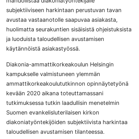
mahdollistaa diakoniatyöntekijälle
subjektiiviseen harkintaan perustuvan tavan
avustaa vastaanotolle saapuvaa asiakasta,
huolimatta seurakuntien sisäisistä ohjeistuksista
ja luoduista taloudellisen avustamisen
käytännöistä asiakastyössä.
Diakonia-ammattikorkeakoulun Helsingin
kampukselle valmistuneen ylemmän
ammattikorkeakoulututkinnon opinnäytetyönä
kevään 2020 aikana toteuttamassani
tutkimuksessa tutkin laadullisin menetelmin
Suomen evankelisluterilaisen kirkon
diakoniatyöntekijöiden subjektiivista harkintaa
taloudellisen avustamisen tilanteessa.