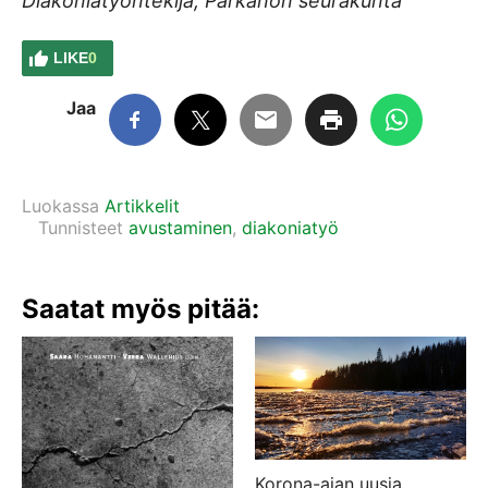
Diakoniatyöntekijä, Parkanon seurakunta
LIKE
0
Jaa
Luokassa
Artikkelit
Tunnisteet
avustaminen
,
diakoniatyö
Saatat myös pitää:
Korona-ajan uusia