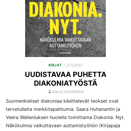
POSTED
KIRJAT
27.5.2022
ON
UUDISTAVAA PUHETTA
DIAKONIATYÖSTÄ
AUTHOR
KALLE KUUSIMÄKI
Suomenkieliset diakoniaa käsittelevät teokset ovat
tervetulleita merkkitapahtumia. Saara Huhanantin ja
Veera Walleniuksen huolella toimittama Diakonia. Nyt.
Näkökulmia vaikuttavaan auttamistyöhön (Kirjapaja