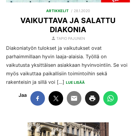
POSTED
ARTIKKELIT
28.1.2020
ON
VAIKUTTAVA JA SALATTU
DIAKONIA
AUTHOR
TAPIO PAJUNEN
Diakoniatyön tulokset ja vaikutukset ovat
parhaimmillaan hyvin laaja-alaisia. Työllä on
vaikutusta yksittäisen asiakkaan hyvinvointiin. Se voi
myös vaikuttaa paikallisiin toimintoihin sekä
rakenteisin ja sillä voi […]
LUE LISÄÄ
Jaa