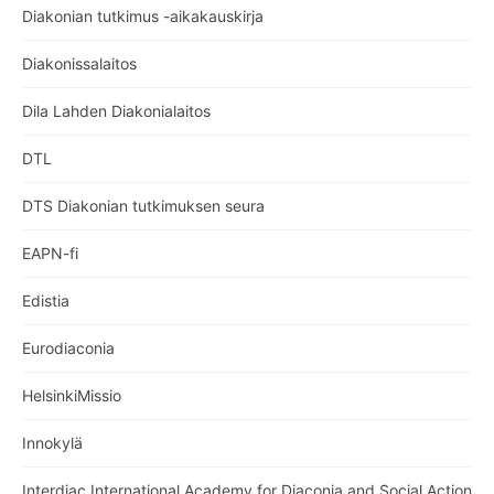
Diakonian tutkimus -aikakauskirja
Diakonissalaitos
Dila Lahden Diakonialaitos
DTL
DTS Diakonian tutkimuksen seura
EAPN-fi
Edistia
Eurodiaconia
HelsinkiMissio
Innokylä
Interdiac International Academy for Diaconia and Social Action