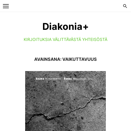
Skip
to
content
Diakonia+
KIRJOITUKSIA VÄLITTÄVÄSTÄ YHTEISÖSTÄ
AVAINSANA:
VAIKUTTAVUUS