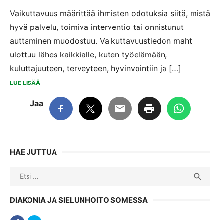
Vaikuttavuus määrittää ihmisten odotuksia siitä, mistä
hyvä palvelu, toimiva interventio tai onnistunut
auttaminen muodostuu. Vaikuttavuustiedon mahti
ulottuu lähes kaikkialle, kuten työelämään,
kuluttajuuteen, terveyteen, hyvinvointiin ja […]
LUE LISÄÄ
Jaa
HAE JUTTUA
Search
SEA

for:
DIAKONIA JA SIELUNHOITO SOMESSA