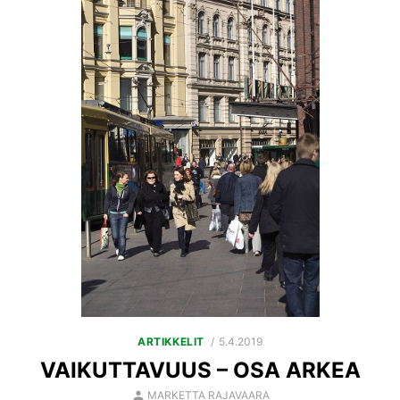
POSTED
ARTIKKELIT
5.4.2019
ON
VAIKUTTAVUUS – OSA ARKEA
AUTHOR
MARKETTA RAJAVAARA