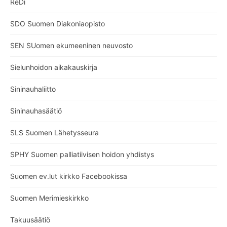
ReDi
SDO Suomen Diakoniaopisto
SEN SUomen ekumeeninen neuvosto
Sielunhoidon aikakauskirja
Sininauhaliitto
Sininauhasäätiö
SLS Suomen Lähetysseura
SPHY Suomen palliatiivisen hoidon yhdistys
Suomen ev.lut kirkko Facebookissa
Suomen Merimieskirkko
Takuusäätiö