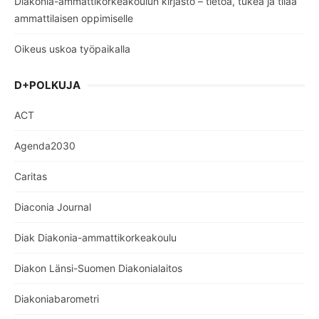
Diakonia-ammattikorkeakoulun kirjasto – tietoa, tukea ja tilaa
ammattilaisen oppimiselle
Oikeus uskoa työpaikalla
D+POLKUJA
ACT
Agenda2030
Caritas
Diaconia Journal
Diak Diakonia-ammattikorkeakoulu
Diakon Länsi-Suomen Diakonialaitos
Diakoniabarometri