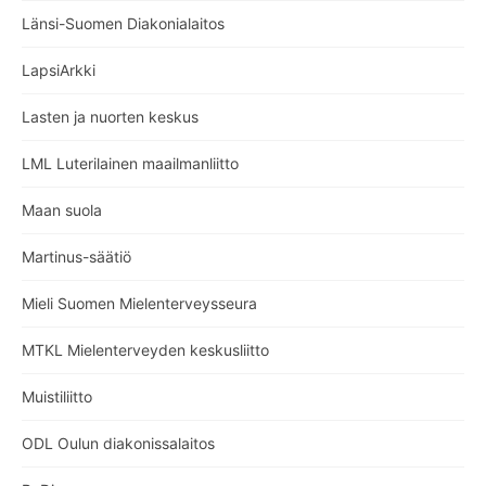
Länsi-Suomen Diakonialaitos
LapsiArkki
Lasten ja nuorten keskus
LML Luterilainen maailmanliitto
Maan suola
Martinus-säätiö
Mieli Suomen Mielenterveysseura
MTKL Mielenterveyden keskusliitto
Muistiliitto
ODL Oulun diakonissalaitos