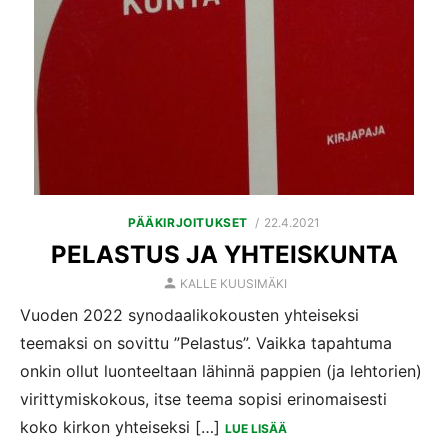
POSTED
PÄÄKIRJOITUKSET
22.4.2021
ON
PELASTUS JA YHTEISKUNTA
AUTHOR
KALLE KUUSIMÄKI
Vuoden 2022 synodaalikokousten yhteiseksi
teemaksi on sovittu ”Pelastus”. Vaikka tapahtuma
onkin ollut luonteeltaan lähinnä pappien (ja lehtorien)
virittymiskokous, itse teema sopisi erinomaisesti
koko kirkon yhteiseksi […]
LUE LISÄÄ