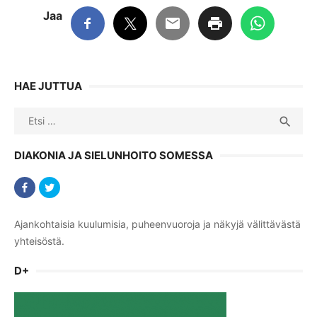
Jaa
HAE JUTTUA
Search
SEA

for:
DIAKONIA JA SIELUNHOITO SOMESSA
Ajankohtaisia kuulumisia, puheenvuoroja ja näkyjä välittävästä
yhteisöstä.
D+