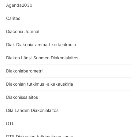
Agenda2030
Caritas
Diaconia Journal
Diak Diakonia-ammattikorkeakoulu
Diakon Länsi-Suomen Diakonialaitos
Diakoniabarometri
Diakonian tutkimus -aikakauskirja
Diakonissalaitos
Dila Lahden Diakonialaitos
DTL
DTS Diakonian tutkimuksen seura