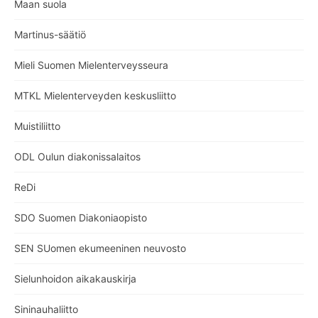
Maan suola
Martinus-säätiö
Mieli Suomen Mielenterveysseura
MTKL Mielenterveyden keskusliitto
Muistiliitto
ODL Oulun diakonissalaitos
ReDi
SDO Suomen Diakoniaopisto
SEN SUomen ekumeeninen neuvosto
Sielunhoidon aikakauskirja
Sininauhaliitto