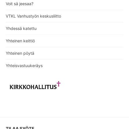
Voit sä jeesaa?
VTKL Vanhustyön keskusliitto
Yhdessä katettu
Yhteinen keittiö
Yhteinen pöytä
Yhteisvastuukeräys
TILAA SYÖTE