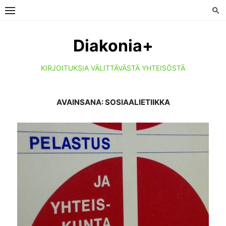
Skip
to
content
Diakonia+
KIRJOITUKSIA VÄLITTÄVÄSTÄ YHTEISÖSTÄ
AVAINSANA:
SOSIAALIETIIKKA