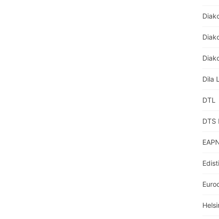
Diak
Diako
Diako
Dila 
DTL
DTS 
EAPN
Edist
Euro
Helsi