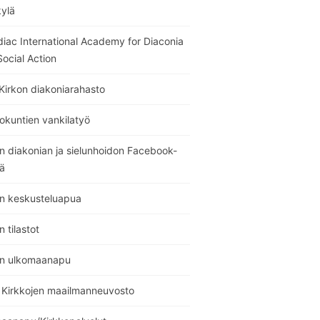
kylä
diac International Academy for Diaconia
ocial Action
Kirkon diakoniarahasto
okuntien vankilatyö
n diakonian ja sielunhoidon Facebook-
ä
on keskusteluapua
n tilastot
on ulkomaanapu
Kirkkojen maailmanneuvosto