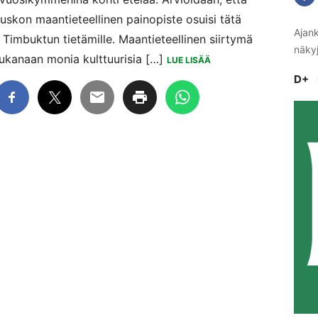
nuskon maantieteellinen painopiste osuisi tätä
Ajank
Timbuktun tietämille. Maantieteellinen siirtymä
näkyj
ukanaan monia kulttuurisia […]
LUE LISÄÄ
D+