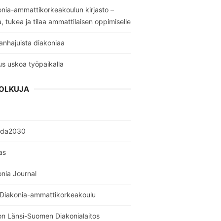
nia-ammattikorkeakoulun kirjasto –
a, tukea ja tilaa ammattilaisen oppimiselle
anhajuista diakoniaa
s uskoa työpaikalla
OLKUJA
nda2030
as
nia Journal
 Diakonia-ammattikorkeakoulu
on Länsi-Suomen Diakonialaitos