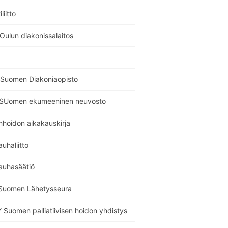
liitto
Oulun diakonissalaitos
Suomen Diakoniaopisto
SUomen ekumeeninen neuvosto
nhoidon aikakauskirja
auhaliitto
auhasäätiö
Suomen Lähetysseura
Suomen palliatiivisen hoidon yhdistys