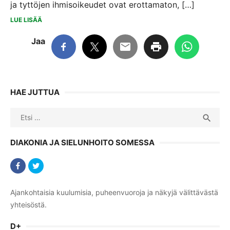
ja tyttöjen ihmisoikeudet ovat erottamaton, […]
LUE LISÄÄ
Jaa
HAE JUTTUA
Search
SEA

for:
DIAKONIA JA SIELUNHOITO SOMESSA
Ajankohtaisia kuulumisia, puheenvuoroja ja näkyjä välittävästä
yhteisöstä.
D+