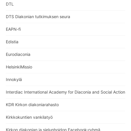
DTL
DTS Diakonian tutkimuksen seura
EAPN-fi
Edistia
Eurodiaconia
HelsinkiMissio
Innokylä
Interdiac International Academy for Diaconia and Social Action
KDR Kirkon diakoniarahasto
Kirkkokuntien vankilatyö
Kirkon diakonian ja sielunhoidon Facebook-ryhmä