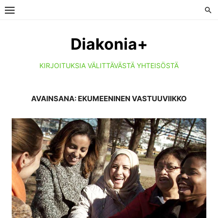
Skip
to
content
Diakonia+
KIRJOITUKSIA VÄLITTÄVÄSTÄ YHTEISÖSTÄ
AVAINSANA:
EKUMEENINEN VASTUUVIIKKO