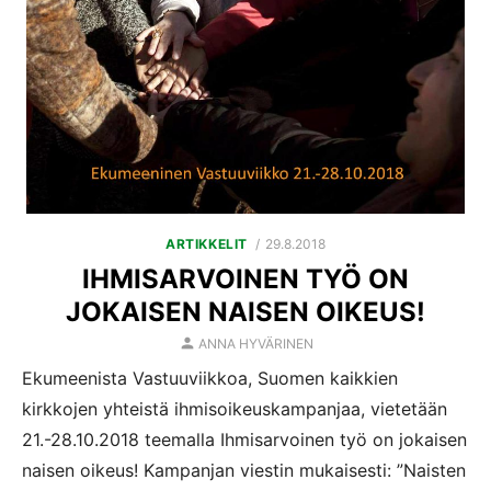
POSTED
ARTIKKELIT
29.8.2018
ON
IHMISARVOINEN TYÖ ON
JOKAISEN NAISEN OIKEUS!
AUTHOR
ANNA HYVÄRINEN
Ekumeenista Vastuuviikkoa, Suomen kaikkien
kirkkojen yhteistä ihmisoikeuskampanjaa, vietetään
21.-28.10.2018 teemalla Ihmisarvoinen työ on jokaisen
naisen oikeus! Kampanjan viestin mukaisesti: ”Naisten