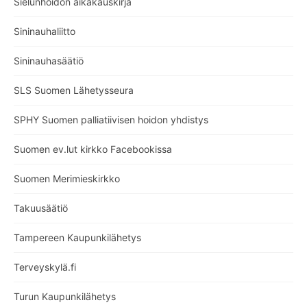
Sielunhoidon aikakauskirja
Sininauhaliitto
Sininauhasäätiö
SLS Suomen Lähetysseura
SPHY Suomen palliatiivisen hoidon yhdistys
Suomen ev.lut kirkko Facebookissa
Suomen Merimieskirkko
Takuusäätiö
Tampereen Kaupunkilähetys
Terveyskylä.fi
Turun Kaupunkilähetys