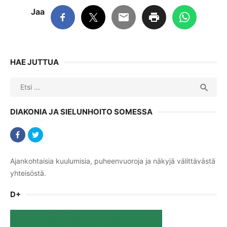
Jaa
HAE JUTTUA
Search
SEA

for:
DIAKONIA JA SIELUNHOITO SOMESSA
Ajankohtaisia kuulumisia, puheenvuoroja ja näkyjä välittävästä
yhteisöstä.
D+