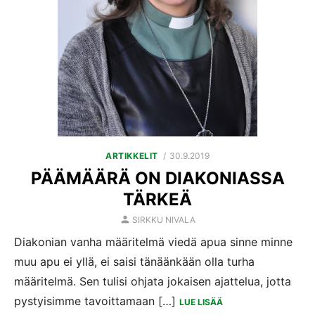
POSTED
ARTIKKELIT
30.9.2019
ON
PÄÄMÄÄRÄ ON DIAKONIASSA
TÄRKEÄ
AUTHOR
SIRKKU NIVALA
Diakonian vanha määritelmä viedä apua sinne minne
muu apu ei yllä, ei saisi tänäänkään olla turha
määritelmä. Sen tulisi ohjata jokaisen ajattelua, jotta
pystyisimme tavoittamaan […]
LUE LISÄÄ