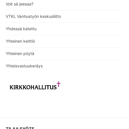
Voit sä jeesaa?
VTKL Vanhustyön keskusliitto
Yhdessä katettu
Yhteinen keittiö
Yhteinen pöytä
Yhteisvastuukeräys
TILAA SYÖTE