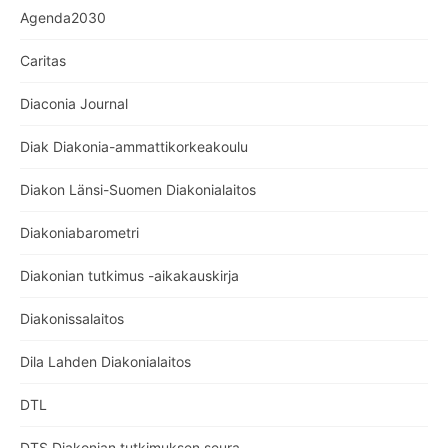
Agenda2030
Caritas
Diaconia Journal
Diak Diakonia-ammattikorkeakoulu
Diakon Länsi-Suomen Diakonialaitos
Diakoniabarometri
Diakonian tutkimus -aikakauskirja
Diakonissalaitos
Dila Lahden Diakonialaitos
DTL
DTS Diakonian tutkimuksen seura