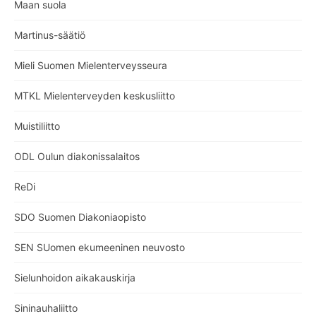
Maan suola
Martinus-säätiö
Mieli Suomen Mielenterveysseura
MTKL Mielenterveyden keskusliitto
Muistiliitto
ODL Oulun diakonissalaitos
ReDi
SDO Suomen Diakoniaopisto
SEN SUomen ekumeeninen neuvosto
Sielunhoidon aikakauskirja
Sininauhaliitto