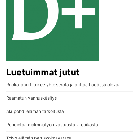
Luetuimmat jutut
Ruoka-apu.fi tukee yhteistyötä ja auttaa hädässä olevaa
Raamatun vanhuskäsitys
Älä pohdi elämän tarkoitusta
Pohdintaa diakoniatyön vastuusta ja etiikasta
Toivo elämän perusvoimavarana