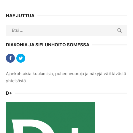
HAE JUTTUA
Search
SEA

for:
DIAKONIA JA SIELUNHOITO SOMESSA
Ajankohtaisia kuulumisia, puheenvuoroja ja näkyjä välittävästä
yhteisöstä.
D+