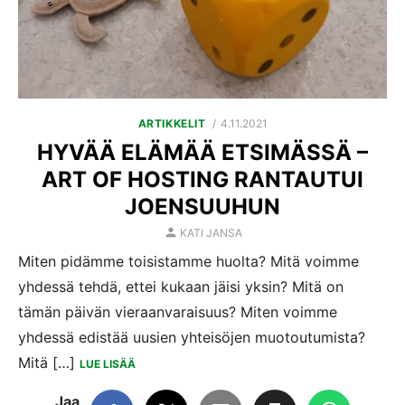
POSTED
ARTIKKELIT
4.11.2021
ON
HYVÄÄ ELÄMÄÄ ETSIMÄSSÄ –
ART OF HOSTING RANTAUTUI
JOENSUUHUN
AUTHOR
KATI JANSA
Miten pidämme toisistamme huolta? Mitä voimme
yhdessä tehdä, ettei kukaan jäisi yksin? Mitä on
tämän päivän vieraanvaraisuus? Miten voimme
yhdessä edistää uusien yhteisöjen muotoutumista?
Mitä […]
LUE LISÄÄ
Jaa