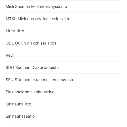
Mieli Suomen Mielenterveysseura
MTKL Mielenterveyden keskusliitto
Muistiliitto
ODL Oulun diakonissalaitos
ReDi
SDO Suomen Diakoniaopisto
SEN SUomen ekumeeninen neuvosto
Sielunhoidon aikakauskirja
Sininauhaliitto
Sininauhasäätiö