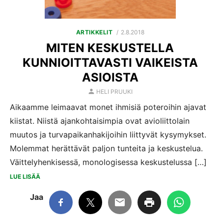
POSTED
ARTIKKELIT
2.8.2018
ON
MITEN KESKUSTELLA
KUNNIOITTAVASTI VAIKEISTA
ASIOISTA
AUTHOR
HELI PRUUKI
Aikaamme leimaavat monet ihmisiä poteroihin ajavat
kiistat. Niistä ajankohtaisimpia ovat avioliittolain
muutos ja turvapaikanhakijoihin liittyvät kysymykset.
Molemmat herättävät paljon tunteita ja keskustelua.
Väittelyhenkisessä, monologisessa keskustelussa […]
LUE LISÄÄ
Jaa