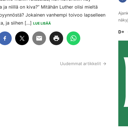
lla ja niillä on kiva?” Mitähän Luther olisi mieltä
Ajank
 pyynnöstä? Jokainen vanhempi toivoo lapselleen
näkyj
a, ja siihen […]
LUE LISÄÄ
D+
Uudemmat artikkelit