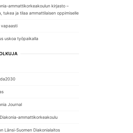
nia-ammattikorkeakoulun kirjasto –
a, tukea ja tilaa ammattilaisen oppimiselle
 vapaasti
s uskoa työpaikalla
OLKUJA
nda2030
as
nia Journal
 Diakonia-ammattikorkeakoulu
on Länsi-Suomen Diakonialaitos