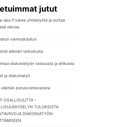
etuimmat jutut
-apu.fi tukee yhteistyötä ja auttaa
ssä olevaa
atun vanhuskäsitys
ohdi elämän tarkoitusta
ntaa diakoniatyön vastuusta ja etiikasta
t ja diakoniatyö
o elämän perusvoimavarana
I OSALLISUUTTA –
LLISUUSKYSELYN TULOKSISTA
TAVIIVOJA DIAKONIATYÖN
TTÄMISEEN