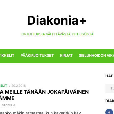
Diakonia+
KIRJOITUKSIA VÄLITTÄVÄSTÄ YHTEISÖSTÄ
IKKELIT
PÄÄKIRJOITUKSET
KIRJAT
SIELUNHOIDON AIK
HAE
POSTED
ELIT
20.2.2018
Sear
ON
A MEILLE TÄNÄÄN JOKAPÄIVÄINEN
for:
PÄMME
DIA
HOR
E SIPPOLA
 saanko mäkin ratsastaa, kun kaveritkin käy