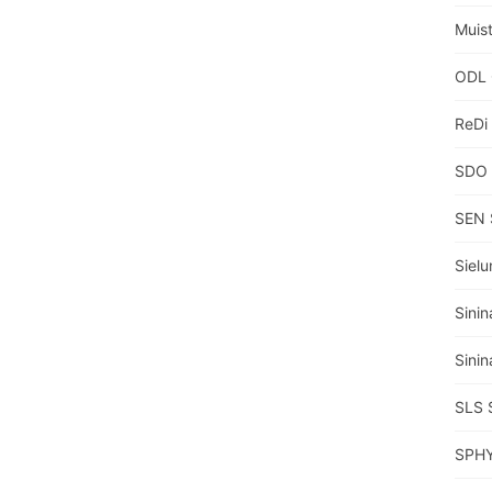
Muisti
ODL 
ReDi
SDO 
SEN 
Sielu
Sinin
Sinin
SLS 
SPHY 