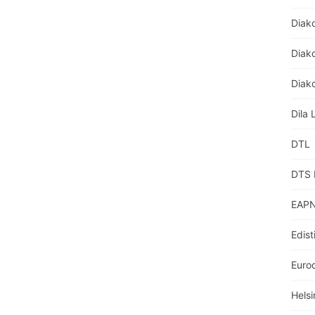
Diak
Diako
Diako
Dila 
DTL
DTS 
EAPN
Edist
Euro
Helsi