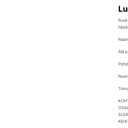
Lu
Ruoka
hädä
Raam
Älä p
Pohdi
Nuore
Toiv
KOHT
OSA
SUUN
KEHI