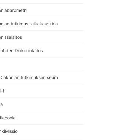
oniabarometri
nian tutkimus -aikakauskirja
nissalaitos
Lahden Diakonialaitos
Diakonian tutkimuksen seura
-fi
ia
diaconia
nkiMissio