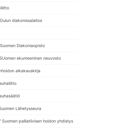
liitto
Oulun diakonissalaitos
Suomen Diakoniaopisto
SUomen ekumeeninen neuvosto
nhoidon aikakauskirja
auhaliitto
auhasäätiö
Suomen Lähetysseura
Suomen palliatiivisen hoidon yhdistys