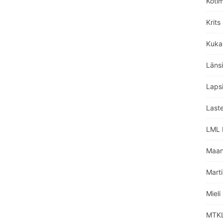
Koti
Krits
Kuka
Läns
Lapsi
Laste
LML L
Maan
Marti
Miel
MTKL