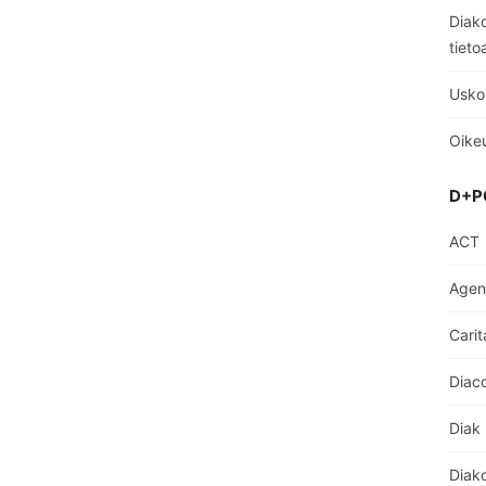
Diako
tieto
Usko
Oikeu
D+P
ACT
Age
Carit
Diaco
Diak
Diak