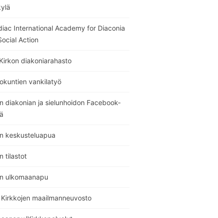
kylä
diac International Academy for Diaconia
ocial Action
Kirkon diakoniarahasto
okuntien vankilatyö
n diakonian ja sielunhoidon Facebook-
ä
on keskusteluapua
n tilastot
on ulkomaanapu
Kirkkojen maailmanneuvosto