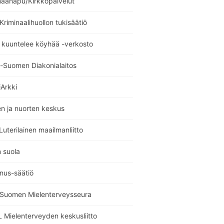
maanapu/Kirkkopalvelut
 Kriminaalihuollon tukisäätiö
 kuuntelee köyhää -verkosto
i-Suomen Diakonialaitos
Arkki
n ja nuorten keskus
uterilainen maailmanliitto
 suola
nus-säätiö
i Suomen Mielenterveysseura
 Mielenterveyden keskusliitto