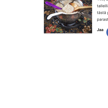
tallei
tästä
parast
Jaa
Artikkelien
selaus