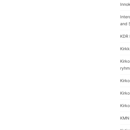
Inno
Inter
and S
KDR 
Kirkk
Kirko
ryhm
Kirk
Kirko
Kirk
KMN 