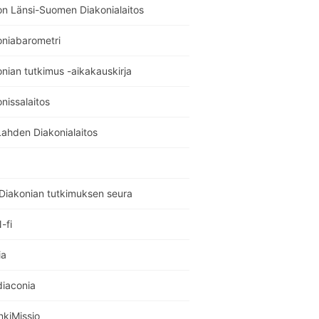
on Länsi-Suomen Diakonialaitos
oniabarometri
nian tutkimus -aikakauskirja
nissalaitos
Lahden Diakonialaitos
Diakonian tutkimuksen seura
-fi
ia
diaconia
nkiMissio