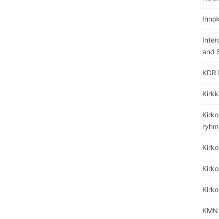
Inno
Inter
and S
KDR 
Kirkk
Kirko
ryhm
Kirk
Kirko
Kirk
KMN 