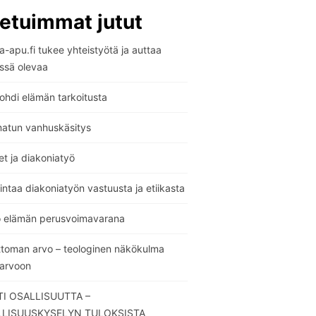
etuimmat jutut
-apu.fi tukee yhteistyötä ja auttaa
ssä olevaa
ohdi elämän tarkoitusta
atun vanhuskäsitys
t ja diakoniatyö
ntaa diakoniatyön vastuusta ja etiikasta
o elämän perusvoimavarana
ttoman arvo – teologinen näkökulma
sarvoon
I OSALLISUUTTA –
LLISUUSKYSELYN TULOKSISTA