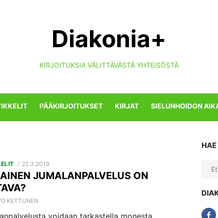
Diakonia+
KIRJOITUKSIA VÄLITTÄVÄSTÄ YHTEISÖSTÄ
IKKELIT
PÄÄKIRJOITUKSET
KIRJAT
SIELUNHOIDON AIK
HAE
POSTED
ELIT
22.3.2019
Sear
ON
LAINEN JUMALANPALVELUS ON
for:
TAVA?
DIA
HOR
VO KETTUNEN
anpalvelusta voidaan tarkastella monesta