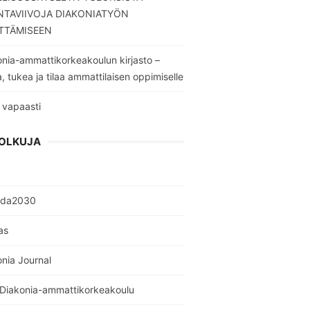
TAVIIVOJA DIAKONIATYÖN
TTÄMISEEN
nia-ammattikorkeakoulun kirjasto –
a, tukea ja tilaa ammattilaisen oppimiselle
 vapaasti
OLKUJA
nda2030
as
nia Journal
 Diakonia-ammattikorkeakoulu