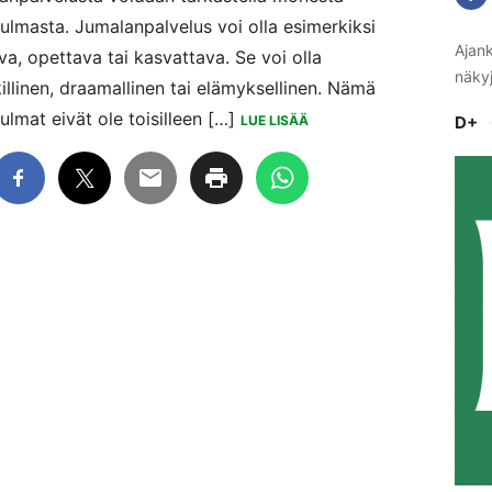
ulmasta. Jumalanpalvelus voi olla esimerkiksi
Ajank
ava, opettava tai kasvattava. Se voi olla
näkyj
illinen, draamallinen tai elämyksellinen. Nämä
lmat eivät ole toisilleen […]
LUE LISÄÄ
D+