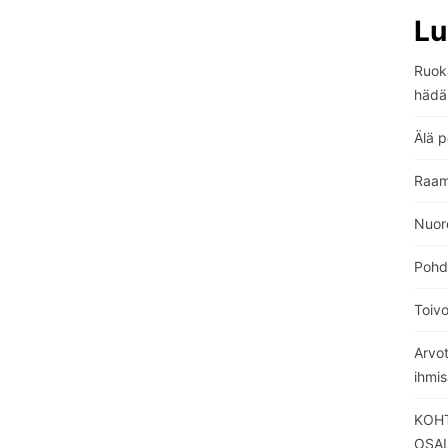
Lu
Ruoka
hädä
Älä p
Raam
Nuore
Pohdi
Toiv
Arvo
ihmi
KOHT
OSA