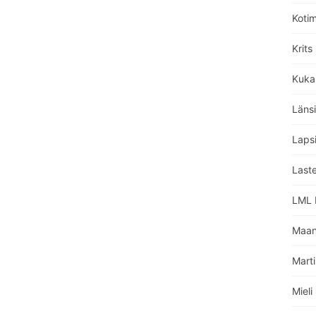
Koti
Krits
Kuka
Läns
Lapsi
Laste
LML L
Maan
Marti
Miel