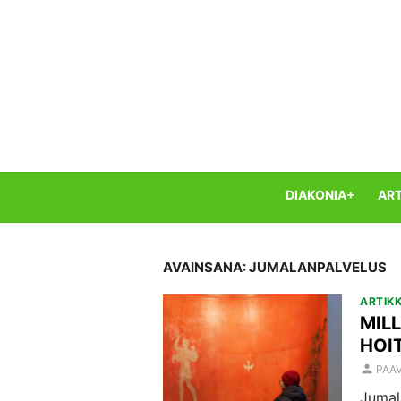
Skip
to
content
DIAKONIA+
ART
AVAINSANA:
JUMALANPALVELUS
ARTIKK
MIL
HOI
AUT
PAA
Jumal