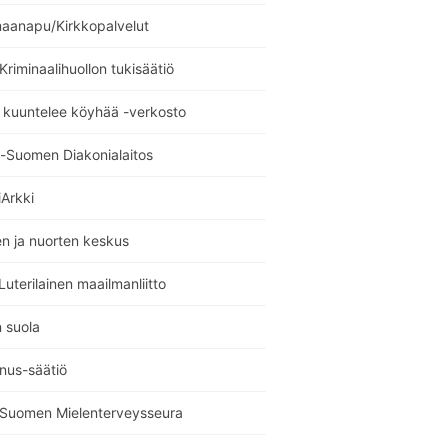
maanapu/Kirkkopalvelut
 Kriminaalihuollon tukisäätiö
 kuuntelee köyhää -verkosto
i-Suomen Diakonialaitos
Arkki
n ja nuorten keskus
uterilainen maailmanliitto
 suola
nus-säätiö
i Suomen Mielenterveysseura