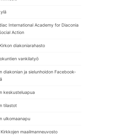
kylä
diac International Academy for Diaconia
ocial Action
Kirkon diakoniarahasto
okuntien vankilatyö
n diakonian ja sielunhoidon Facebook-
ä
on keskusteluapua
n tilastot
on ulkomaanapu
Kirkkojen maailmanneuvosto