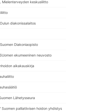
 Mielenterveyden keskusliitto
liitto
Oulun diakonissalaitos
Suomen Diakoniaopisto
SUomen ekumeeninen neuvosto
nhoidon aikakauskirja
auhaliitto
auhasäätiö
Suomen Lähetysseura
Suomen palliatiivisen hoidon yhdistys