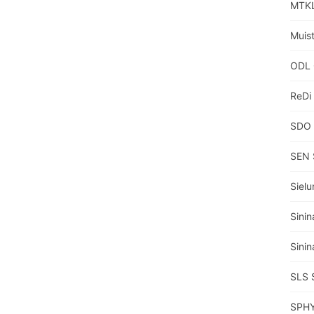
MTKL
Muisti
ODL 
ReDi
SDO 
SEN 
Sielu
Sinin
Sinin
SLS 
SPHY 