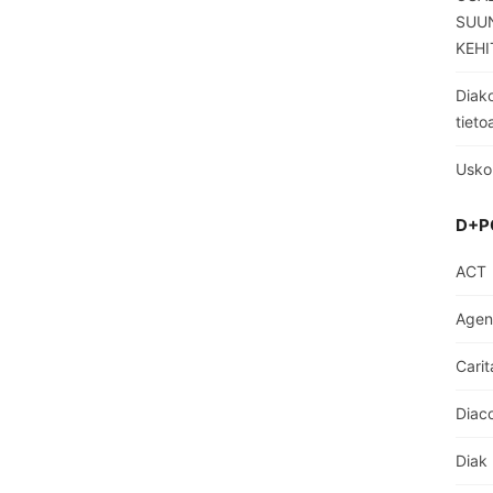
SUUN
KEHI
Diako
tieto
Usko
D+P
ACT
Age
Carit
Diaco
Diak