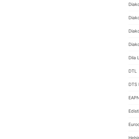
Diak
Diak
Diako
Diako
Dila 
DTL
DTS 
EAPN
Edist
Euro
Helsi