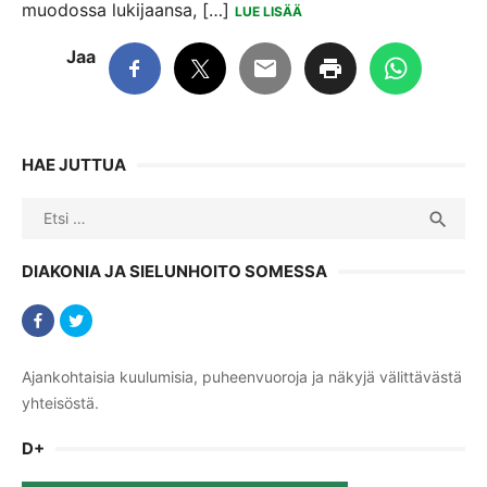
muodossa lukijaansa, […]
LUE LISÄÄ
Jaa
HAE JUTTUA
Search
SEA

for:
DIAKONIA JA SIELUNHOITO SOMESSA
Ajankohtaisia kuulumisia, puheenvuoroja ja näkyjä välittävästä
yhteisöstä.
D+