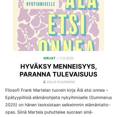
POSTED
KIRJAT
11.5.2025
ON
HYVÄKSY MENNEISYYS,
PARANNA TULEVAISUUS
AUTHOR
KALLE KUUSIMÄKI
Filosofi Frank Martelan tuorein kirja Älä etsi onnea –
Epätyypillisiä elämänohjeita nykyihmiselle (Gummerus
2025) on hänen teoksistaan selkeimmin elämäntaito-
opas. Siinä Martela puhuttelee suoraan sinä-