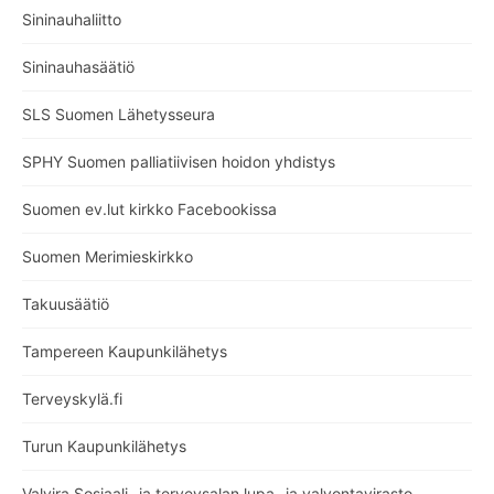
Sininauhaliitto
Sininauhasäätiö
SLS Suomen Lähetysseura
SPHY Suomen palliatiivisen hoidon yhdistys
Suomen ev.lut kirkko Facebookissa
Suomen Merimieskirkko
Takuusäätiö
Tampereen Kaupunkilähetys
Terveyskylä.fi
Turun Kaupunkilähetys
Valvira Sosiaali- ja terveysalan lupa- ja valvontavirasto