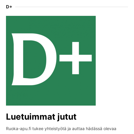
D+
Luetuimmat jutut
Ruoka-apu.fi tukee yhteistyötä ja auttaa hädässä olevaa