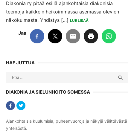
Diakonia ry pitää esillä ajankohtaisia diakonisia
teemoja kaikkein heikoimmassa asemassa olevien
näkökulmasta. Yhdistys […]
LUE LISÄÄ
Jaa
HAE JUTTUA
Search
SEA

for:
DIAKONIA JA SIELUNHOITO SOMESSA
Ajankohtaisia kuulumisia, puheenvuoroja ja näkyjä välittävästä
yhteisöstä.