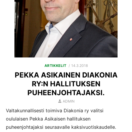
POSTED
ARTIKKELIT
14.3.2018
ON
PEKKA ASIKAINEN DIAKONIA
RY:N HALLITUKSEN
PUHEENJOHTAJAKSI.
AUTHOR
ADMIN
Valtakunnallisesti toimiva Diakonia ry valitsi
oululaisen Pekka Asikaisen hallituksen
puheenjohtajaksi seuraavalle kaksivuotiskaudelle.