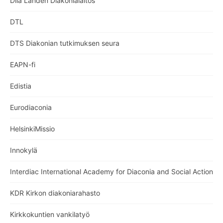
Dila Lahden Diakonialaitos
DTL
DTS Diakonian tutkimuksen seura
EAPN-fi
Edistia
Eurodiaconia
HelsinkiMissio
Innokylä
Interdiac International Academy for Diaconia and Social Action
KDR Kirkon diakoniarahasto
Kirkkokuntien vankilatyö