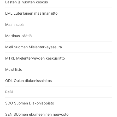
Lasten ja nuorten keskus
LML Luterilainen maailmanliitto
Maan suola
Martinus-säätiö
Mieli Suomen Mielenterveysseura
MTKL Mielenterveyden keskusliitto
Muistiliitto
ODL Oulun diakonissalaitos
ReDi
SDO Suomen Diakoniaopisto
SEN SUomen ekumeeninen neuvosto