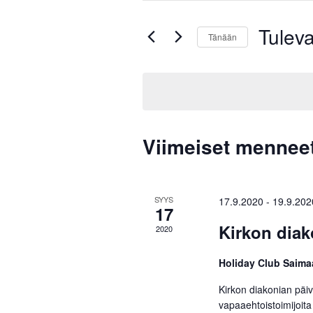
aja
Etsi
Tulev
Tapahtumat
Näkymät
Tänään
hakusanalla.
Valitse
navigointi
päivä.
Viimeiset mennee
SYYS
17.9.2020
-
19.9.202
17
Kirkon diak
2020
Holiday Club Saim
Kirkon diakonian päiv
vapaaehtoistoimijoita