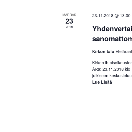
MARRAS
23.11.2018 @ 13:00
23
Yhdenverta
2018
sanomattoma
Kirkon talo
Etelärant
Kirkon ihmisoikeusfoo
Aika: 23.11.2018 klo
julkiseen keskusteluun
Lue Lisää