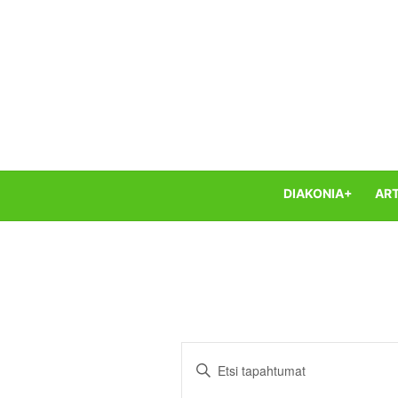
Skip
to
content
DIAKONIA+
ART
Tapahtumat
Syötä
Etsi
hakusana.